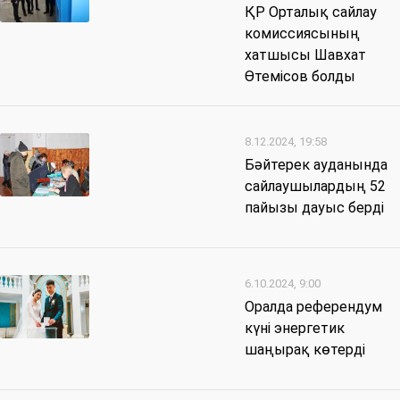
ҚР Орталық сайлау
комиссиясының
хатшысы Шавхат
Өтемісов болды
8.12.2024, 19:58
Бәйтерек ауданында
сайлаушылардың 52
пайызы дауыс берді
6.10.2024, 9:00
Оралда референдум
күні энергетик
шаңырақ көтерді