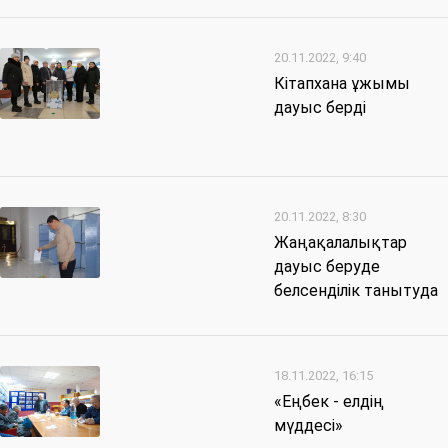
20.11.2022, 9:40
Кітапхана ұжымы
дауыс берді
20.11.2022, 8:30
Жаңақалалықтар
дауыс беруде
белсенділік танытуда
18.11.2022, 16:15
«Еңбек - елдің
мүддесі»