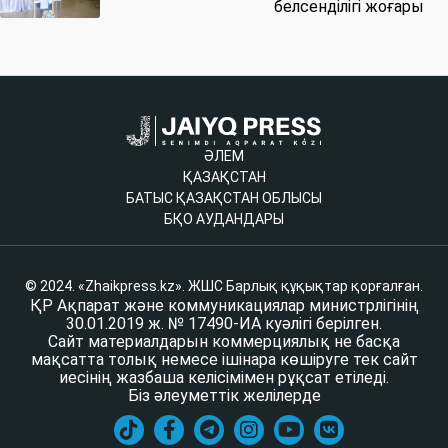
белсенділігі жоғары
ӘЛЕМ
ҚАЗАҚСТАН
БАТЫС ҚАЗАҚСТАН ОБЛЫСЫ
БҚО АУДАНДАРЫ
© 2024. «Zhaikpress.kz». ЖШС Барлық құқықтар қорғалған.
ҚР Ақпарат және коммуникациялар министрлігінің
30.01.2019 ж. № 17490-ИА куәлігі берілген.
Сайт материалдарын коммерциялық не басқа
мақсатта толық немесе ішінара көшіруге тек сайт
иесінің жазбаша келісімімен рұқсат етіледі.
Біз әлеуметтік желілерде