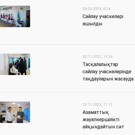
26.05.2024, 8:24
Сайлау учаскелері
ашылды
20.11.2022, 15:24
Тасқалалықтар
сайлау учаскелерінде
таңдауларын жасауда
20.11.2022, 11:12
Азаматтық
жауапкершілікті
айқындайтын сәт