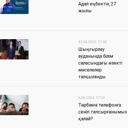
Адал еңбектің 27
жылы
23.06.2025, 17:00
Шыңғырлау
ауданында білім
саласындағы өзекті
мәселелер
талқыланды
6.06.2024, 17:34
Тәрбиені телефонға
сеніп тапсырғанымыз
қалай?