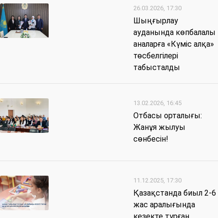
26.03.2026, 17:30
Шыңғырлау
ауданында көпбалалы
аналарға «Күміс алқа»
төсбелгілері
табысталды
13.02.2026, 16:45
Отбасы орталығы:
Жанұя жылуы
сөнбесін!
11.12.2025, 17:30
Қазақстанда биыл 2-6
жас аралығында
кезекте тұрған