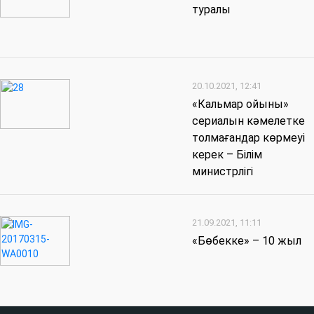
туралы
20.10.2021, 12:41
«Кальмар ойыны»
сериалын кәмелетке
толмағандар көрмеуі
керек – Білім
министрлігі
21.09.2021, 11:11
«Бөбекке» – 10 жыл