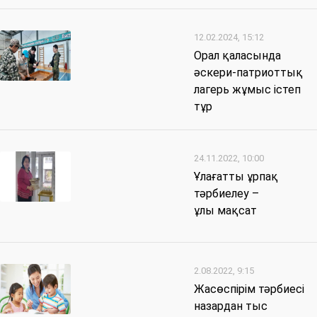
12.02.2024, 15:12
Орал қаласында
әскери-патриоттық
лагерь жұмыс істеп
тұр
24.11.2022, 10:00
Ұлағатты ұрпақ
тәрбиелеу –
ұлы мақсат
2.08.2022, 9:15
Жасөспірім тәрбиесі
назардан тыс