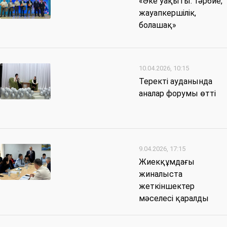
«Әке уақыты: тәрбие,
жауапкершілік,
болашақ»
10.04.2026, 10:15
Теректі ауданында
аналар форумы өтті
9.04.2026, 17:15
Жиекқұмдағы
жиналыста
жеткіншектер
мәселесі қаралды