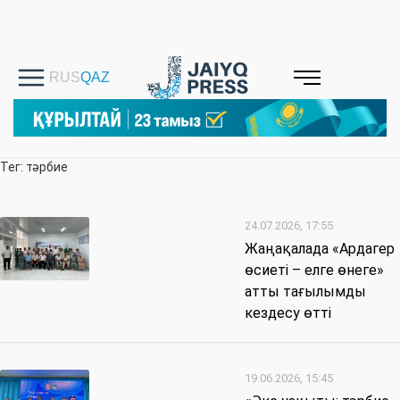
Тег: тәрбие
24.07.2026, 17:55
Жаңақалада «Ардагер
өсиеті – елге өнеге»
атты тағылымды
кездесу өтті
19.06.2026, 15:45