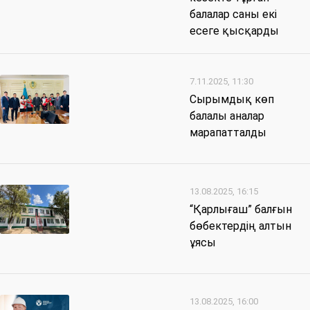
балалар саны екі
есеге қысқарды
7.11.2025, 11:30
Сырымдық көп
балалы аналар
марапатталды
13.08.2025, 16:15
“Қарлығаш” балғын
бөбектердің алтын
ұясы
13.08.2025, 16:00