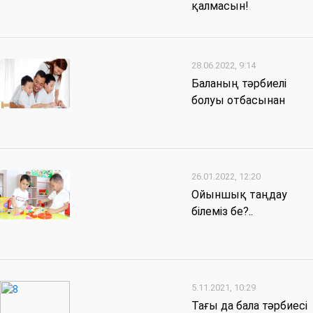
қалмасын!
28.06.2022, 9:14
Баланың тәрбиелі
болуы отбасынан
26.01.2022, 12:20
Ойыншық таңдау
білеміз бе?..
5.11.2021, 10:29
Тағы да бала тәрбиесі