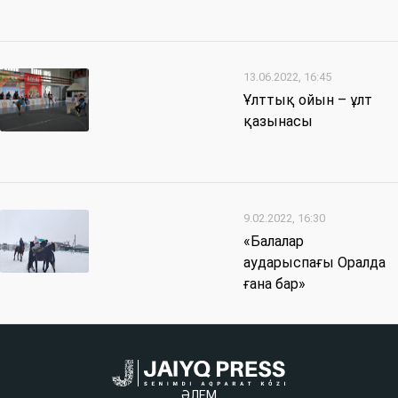
13.06.2022, 16:45
Ұлттық ойын – ұлт
қазынасы
9.02.2022, 16:30
«Балалар
аударыспағы Оралда
ғана бар»
ӘЛЕМ