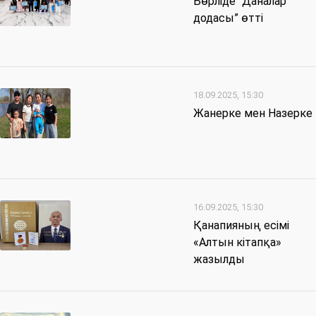
Бөрліде “Даналар
додасы” өтті
18.09.2025, 15:30
Жанерке мен Назерке
16.09.2025, 15:30
Қанапияның есімі
«Алтын кітапқа»
жазылды