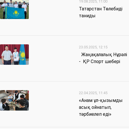
19.08.2025, 11:00
Татарстан Төлебиді
таниды
23.05.2025, 12:15
Жаңақалалық Нұрәлі
- ҚР Спорт шебері
22.04.2025, 11:45
«Анам ұл-қызымды
асық ойнатып,
тәрбиелеп еді»