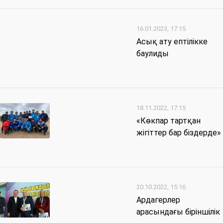
16.01.2023, 17:15
Асық ату ептілікке
баулиды
18.11.2022, 17:15
«Көкпар тартқан
жігіттер бар біздерде»
20.10.2022, 15:16
Ардагерлер
арасындағы біріншілік