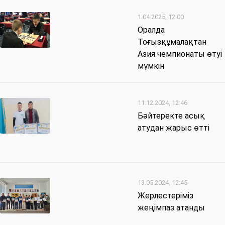
1.04.2025, 12:00
Оралда
Тоғызқұмалақтан
Азия чемпионаты өтуі
мүмкін
11.12.2024, 12:46
Бәйтеректе асық
атудан жарыс өтті
13.05.2024, 12:45
Жерлестеріміз
жеңімпаз атанды