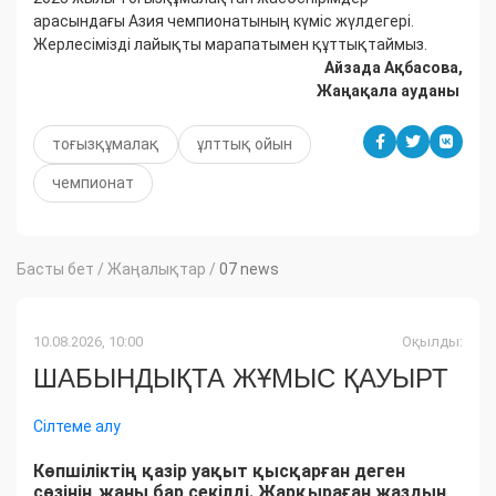
арасындағы Азия чемпионатының күміс жүлдегері.
Жерлесімізді лайықты марапатымен құттықтаймыз.
Айзада Ақбасова,
Жаңақала ауданы
тоғызқұмалақ
ұлттық ойын
чемпионат
Басты бет
/
Жаңалықтар
/
07 news
10.08.2026, 10:00
Оқылды:
ШАБЫНДЫҚТА ЖҰМЫС ҚАУЫРТ
Сілтеме алу
Көпшіліктің қазір уақыт қысқарған деген
сөзінің жаны бар секілді. Жарқыраған жаздың