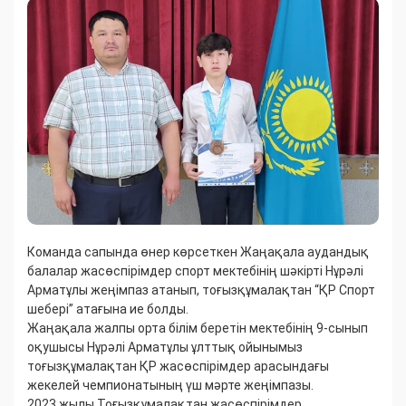
Команда сапында өнер көрсеткен Жаңақала аудандық
балалар жасөспірімдер спорт мектебінің шәкірті Нұрәлі
Арматұлы жеңімпаз атанып, тоғызқұмалақтан “ҚР Спорт
шебері” атағына ие болды.
Жаңақала жалпы орта білім беретін мектебінің 9-сынып
оқушысы Нұрәлі Арматұлы ұлттық ойынымыз
тоғызқұмалақтан ҚР жасөспірімдер арасындағы
жекелей чемпионатының үш мәрте жеңімпазы.
2023 жылы Тоғызқұмалақтан жасөспірімдер