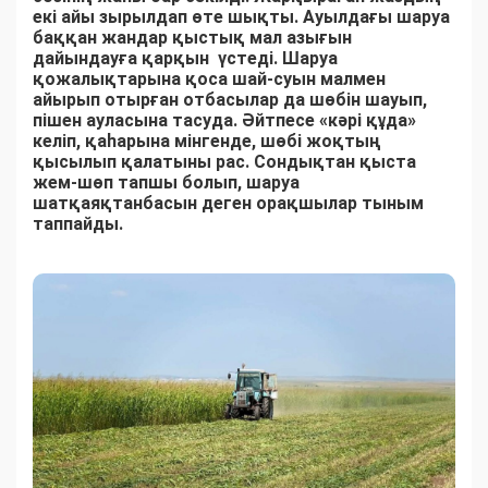
екі айы зырылдап өте шықты. Ауылдағы шаруа
баққан жандар қыстық мал азығын
дайындауға қарқын үстеді. Шаруа
қожалықтарына қоса шай-суын малмен
айырып отырған отбасылар да шөбін шауып,
пішен ауласына тасуда. Әйтпесе «кәрі құда»
келіп, қаһарына мінгенде, шөбі жоқтың
қысылып қалатыны рас. Сондықтан қыста
жем-шөп тапшы болып, шаруа
шатқаяқтанбасын деген орақшылар тыным
таппайды.