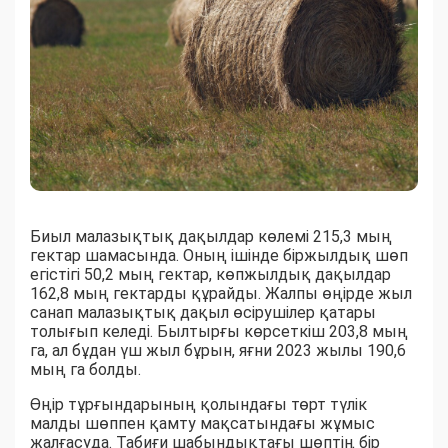
Биыл малазықтық дақылдар көлемі 215,3 мың
гектар шамасында. Оның ішінде біржылдық шөп
егістігі 50,2 мың гектар, көпжылдық дақылдар
162,8 мың гектарды құрайды. Жалпы өңірде жыл
санап малазықтық дақыл өсірушілер қатары
толығып келеді. Былтырғы көрсеткіш 203,8 мың
га, ал бұдан үш жыл бұрын, яғни 2023 жылы 190,6
мың га болды.
Өңір тұрғындарының қолындағы төрт түлік
малды шөппен қамту мақсатындағы жұмыс
жалғасуда. Табиғи шабындықтағы шөптің бір