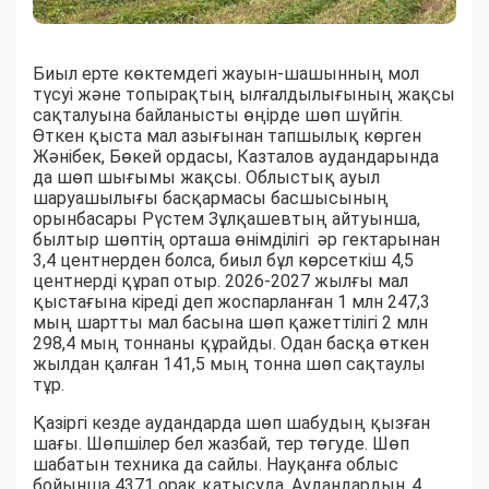
Биыл ерте көктемдегі жауын-шашынның мол
түсуі және топырақтың ылғалдылығының жақсы
сақталуына байланысты өңірде шөп шүйгін.
Өткен қыста мал азығынан тапшылық көрген
Жәнібек, Бөкей ордасы, Казталов аудандарында
да шөп шығымы жақсы. Облыстық ауыл
шаруашылығы басқармасы басшысының
орынбасары Рүстем Зұлқашевтың айтуынша,
былтыр шөптің орташа өнімділігі әр гектарынан
3,4 центнерден болса, биыл бұл көрсеткіш 4,5
центнерді құрап отыр. 2026-2027 жылғы мал
қыстағына кіреді деп жоспарланған 1 млн 247,3
мың шартты мал басына шөп қажеттілігі 2 млн
298,4 мың тоннаны құрайды. Одан басқа өткен
жылдан қалған 141,5 мың тонна шөп сақтаулы
тұр.
Қазіргі кезде аудандарда шөп шабудың қызған
шағы. Шөпшілер бел жазбай, тер төгуде. Шөп
шабатын техника да сайлы. Науқанға облыс
бойынша 4371 орақ қатысуда. Аудандардың 4