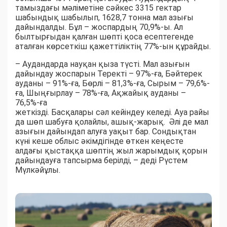
тамыздағы мәліметіне сәйкес 3315 гектар
шабындық шабылып, 1628,7 тонна мал азығы
дайындалды. Бұл – жоспардың 70,9%-ы. Ал
былтырғыдан қалған шөпті қоса есептегенде
аталған көрсеткіш қажеттіліктің 77%-ын құрайды.
– Аудандарда науқан қыза түсті. Мал азығын
дайындау жоспарын Теректі – 97%-ға, Бәйтерек
ауданы – 91%-ға, Бөрлі – 81,3%-ға, Сырым – 79,6%-
ға, Шыңғырлау – 78%-ға, Ақжайық ауданы –
76,5%-ға
жеткізді. Басқалары сәл кейіндеу келеді. Ауа райы
да шөп шабуға қолайлы, ашық-жарық. Әлі де мал
азығын дайындап алуға уақыт бар. Сондықтан
күні кеше облыс әкімдігінде өткен кеңесте
алдағы қыстаққа шөптің жыл жарымдық қорын
дайындауға тапсырма берілді, – деді Рүстем
Мүлкәйұлы.