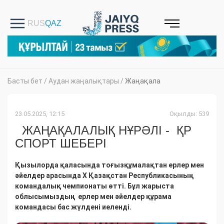
Басты бет
/
Аудан жаңалықтары
/
Жаңақала
23.05.2025, 12:15
Оқылды: 539
ЖАҢАҚАЛАЛЫҚ НҰРӘЛІ - ҚР
СПОРТ ШЕБЕРІ
Қызылорда қаласында тоғызқұмалақтан ерлер мен
әйелдер арасында X Қазақстан Республикасының
командалық чемпионаты өтті. Бұл жарыста
облысымыздың ерлер мен әйелдер құрама
командасы бас жүлдені иеленді.