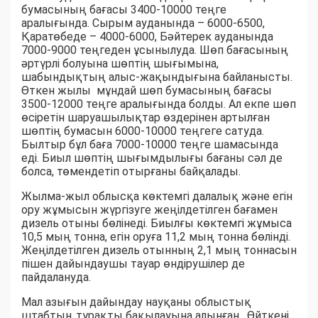
бумасының бағасы 3400-10000 теңге
аралығында. Сырым ауданында – 6000-6500,
Қаратөбеде – 4000-6000, Бәйтерек ауданында
7000-9000 теңгеден ұсынылуда. Шөп бағасының
әртүрлі болуына шөптің шығымына,
шабындықтың алыс-жақындығына байланысты.
Өткен жылы мұндай шөп бумасының бағасы
3500-12000 теңге аралығында болды. Ал екпе шөп
өсіретін шаруашылықтар өздерінен артылған
шөптің бумасын 6000-10000 теңгеге сатуда.
Былтыр бұл баға 7000-10000 теңге шамасында
еді. Биыл шөптің шығымдылығы бағаны сәл де
болса, төмендетіп отырғаны байқалады.
Жылма-жыл облысқа көктемгі далалық және егін
ору жұмысын жүргізуге жеңілдетілген бағамен
дизель отыны бөлінеді. Биылғы көктемгі жұмыса
10,5 мың тонна, егін оруға 11,2 мың тонна бөлінді.
Жеңілдетілген дизель отынның 2,1 мың тоннасын
пішен дайындаушы тауар өндірушілер де
пайдалануда.
Мал азығын дайындау науқаны облыстық
штабтың тұрақты бақылауына алынған. Өйткені