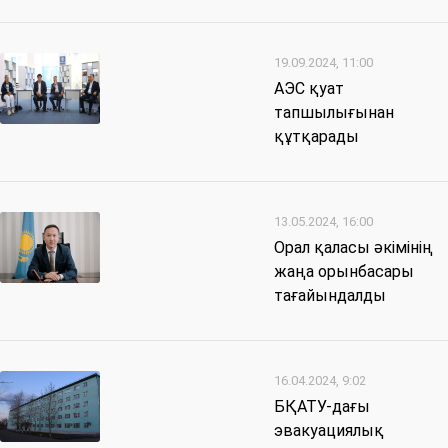
19.09.2024, 11:00
АЭС қуат
тапшылығынан
құтқарады
13.05.2024, 16:00
Орал қаласы әкімінің
жаңа орынбасары
тағайындалды
16.04.2024, 9:02
БҚАТУ-дағы
эвакуациялық