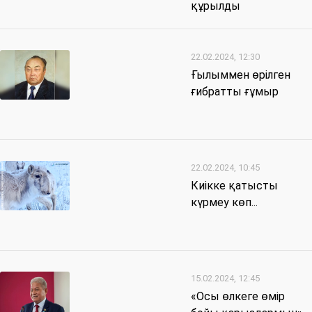
құрылды
22.02.2024, 12:30
Ғылыммен өрілген
ғибратты ғұмыр
22.02.2024, 10:45
Киікке қатысты
күрмеу көп...
15.02.2024, 12:45
«Осы өлкеге өмір