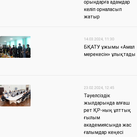
орындарға адамдар
келіп орналасып
жатыр
14.03.2024, 11:30
БҚАТУ ұжымы «Амал
мерекесін» ұлықтады
23.02.2024, 12:45
Тәуелсіздік
жылдарында алғаш
рет ҚР-ның ұлттық
ғылым
академиясында жас
ғалымдар кеңесі