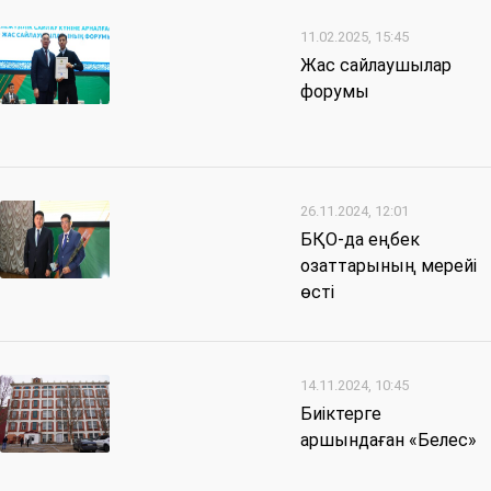
11.02.2025, 15:45
Жас сайлаушылар
форумы
26.11.2024, 12:01
БҚО-да еңбек
озаттарының мерейі
өсті
14.11.2024, 10:45
Биіктерге
аршындаған «Белес»