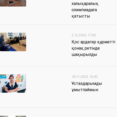
халықаралық
олимпиадаға
қатысты
2.12.2025, 17:00
Қос ардагер құрметті
қонақ ретінде
шақырылды
18.11.2025, 16:00
Ұстаздарымды
ұмытпаймын