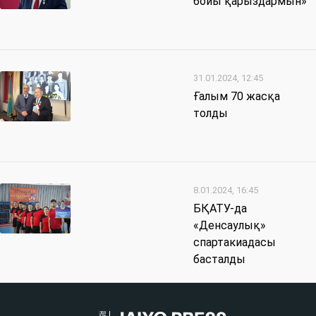
бойы қарыздармын»
31.01.2024, 12:45
Ғалым 70 жасқа
толды
8.01.2024, 16:45
БҚАТУ-да
«Денсаулық»
спартакиадасы
басталды