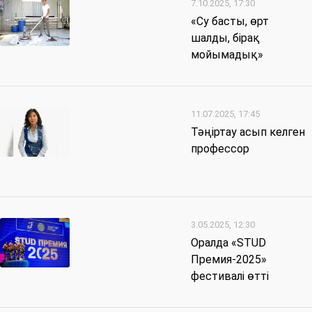
7.10.2025, 17:30
«Су басты, өрт
шалды, бірақ
мойымадық»
11.07.2025, 17:45
Тәңіртау асып келген
профессор
3.05.2025, 12:30
Оралда «STUD
Премия-2025»
фестивалі өтті