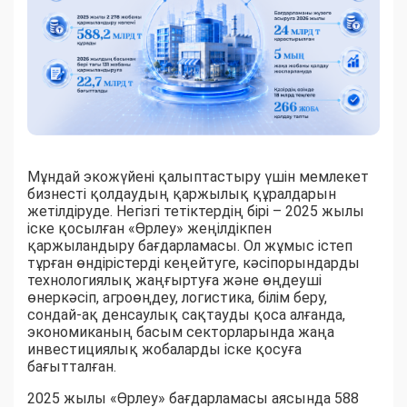
Мұндай экожүйені қалыптастыру үшін мемлекет
бизнесті қолдаудың қаржылық құралдарын
жетілдіруде. Негізгі тетіктердің бірі – 2025 жылы
іске қосылған «Өрлеу» жеңілдікпен
қаржыландыру бағдарламасы. Ол жұмыс істеп
тұрған өндірістерді кеңейтуге, кәсіпорындарды
технологиялық жаңғыртуға және өңдеуші
өнеркәсіп, агроөңдеу, логистика, білім беру,
сондай-ақ денсаулық сақтауды қоса алғанда,
экономиканың басым секторларында жаңа
инвестициялық жобаларды іске қосуға
бағытталған.
2025 жылы «Өрлеу» бағдарламасы аясында 588