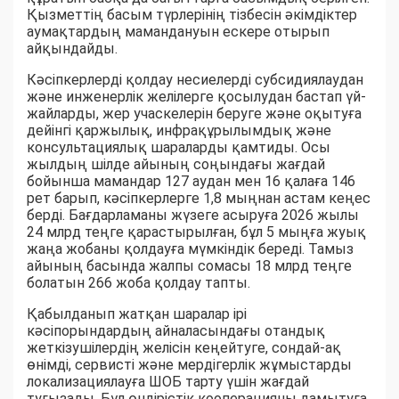
Қызметтің басым түрлерінің тізбесін әкімдіктер
аумақтардың мамандануын ескере отырып
айқындайды.
Кәсіпкерлерді қолдау несиелерді субсидиялаудан
және инженерлік желілерге қосылудан бастап үй-
жайларды, жер учаскелерін беруге және оқытуға
дейінгі қаржылық, инфрақұрылымдық және
консультациялық шараларды қамтиды. Осы
жылдың шілде айының соңындағы жағдай
бойынша мамандар 127 аудан мен 16 қалаға 146
рет барып, кәсіпкерлерге 1,8 мыңнан астам кеңес
берді. Бағдарламаны жүзеге асыруға 2026 жылы
24 млрд теңге қарастырылған, бұл 5 мыңға жуық
жаңа жобаны қолдауға мүмкіндік береді. Тамыз
айының басында жалпы сомасы 18 млрд теңге
болатын 266 жоба қолдау тапты.
Қабылданып жатқан шаралар ірі
кәсіпорындардың айналасындағы отандық
жеткізушілердің желісін кеңейтуге, сондай-ақ
өнімді, сервисті және мердігерлік жұмыстарды
локализациялауға ШОБ тарту үшін жағдай
туғызады. Бұл өндірістік кооперацияны дамытуға,