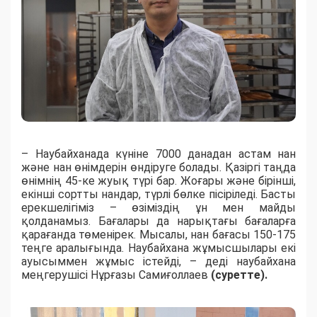
– Наубайханада күніне 7000 данадан астам нан
және нан өнімдерін өндіруге болады. Қазіргі таңда
өнімнің 45-ке жуық түрі бар. Жоғары және бірінші,
екінші сортты нандар, түрлі бөлке пісіріледі. Басты
ерекшелігіміз – өзіміздің ұн мен майды
қолданамыз. Бағалары да нарықтағы бағаларға
қарағанда төменірек. Мысалы, нан бағасы 150-175
теңге аралығында. Наубайхана жұмысшылары екі
ауысыммен жұмыс істейді, – деді наубайхана
меңгерушісі Нұрғазы Самиғоллаев
(суретте).