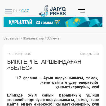
Басты бет
/
Жаңалықтар
/
07 news
14.11.2024, 10:45
Оқылды: 783
БИІКТЕРГЕ АРШЫНДАҒАН
«БЕЛЕС»
17 қараша – Ауыл шаруашылығы, тамақ
және қайта өңдеу өнеркәсібі
қызметкерлерінің күні
Елімізде жыл сайын қарашаның үшінші
жексенбісінде ауыл шаруашылығы, тамақ және
қайта өңдеу өнеркәсібі қызметкерлерінің күні