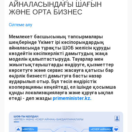
АЙНАЛАСЫНДАҒЫ ШАҒЫН
ЖӘНЕ ОРТА БИЗНЕС
Сілтеме алу
Мемлекет басшысының тапсырмалары
шеңберінде Үкімет ірі кәсіпорындардың
айналасында тұрақты ШОБ желісін құруды
көздейтін кәсіпкерлікті дамытудың жаңа
моделін қалыптастыруда. Тауарлар мен
жиынтықтауыштарды өндіруге, қызметтер
көрсетуге және сервис жасауға қатысы бар
өңірлік бизнесті дамытуға басты назар
аударылып отыр. Бұл тәсіл өндірістік
кооперацияны кеңейтеді, ел ішінде қосымша
құнды локализациялауға және құруға ықпал
етеді - деп жазды
primeminister.kz.