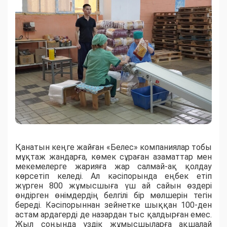
Қанатын кеңге жайған «Белес» компаниялар тобы
мұқтаж жандарға, көмек сұраған азаматтар мен
мекемелерге жарияға жар салмай-ақ қолдау
көрсетіп келеді. Ал кәсіпорында еңбек етіп
жүрген 800 жұмысшыға үш ай сайын өздері
өндірген өнімдердің белгілі бір мөлшерін тегін
береді. Кәсіпорыннан зейнетке шыққан 100-ден
астам ардагерді де назардан тыс қалдырған емес.
Жыл соңында үздік жұмысшыларға ақшалай