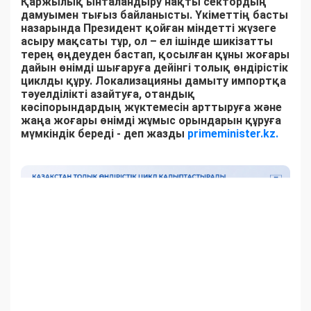
Қаржылық ынталандыру нақты сектордың
дамуымен тығыз байланысты. Үкіметтің басты
назарында Президент қойған міндетті жүзеге
асыру мақсаты тұр, ол – ел ішінде шикізатты
терең өңдеуден бастап, қосылған құны жоғары
дайын өнімді шығаруға дейінгі толық өндірістік
циклды құру. Локализацияны дамыту импортқа
тәуелділікті азайтуға, отандық
кәсіпорындардың жүктемесін арттыруға және
жаңа жоғары өнімді жұмыс орындарын құруға
мүмкіндік береді - деп жазды
primeminister.kz.