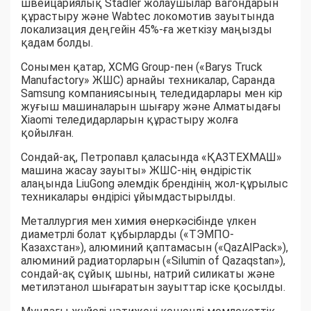
швейцариялық Stadler жолаушылар вагондарын
құрастыру және Wabtec локомотив зауытында
локализация деңгейін 45%-ға жеткізу маңызды
қадам болды.
Сонымен қатар, XCMG Group-пен («Barys Truck
Manufactory» ЖШС) арнайы техникалар, Саранда
Samsung компаниясының теледидарлары мен кір
жуғыш машиналарын шығару және Алматыдағы
Xiaomi теледидарларын құрастыру жолға
қойылған.
Сондай-ақ, Петропавл қаласында «ҚАЗТЕХМАШ»
машина жасау зауыты» ЖШС-нің өндірістік
алаңында LiuGong әлемдік брендінің жол-құрылыс
техникалары өндірісі ұйымдастырылды.
Металлургия мен химия өнеркәсібінде үлкен
диаметрлі болат құбырларды («ТЭМПО-
Казахстан»), алюминий қаптамасын («QazAlPack»),
алюминий радиаторларын («Silumin of Qazaqstan»),
сондай-ақ сұйық шыны, натрий силикаты және
метилэтанол шығаратын зауыттар іске қосылды.