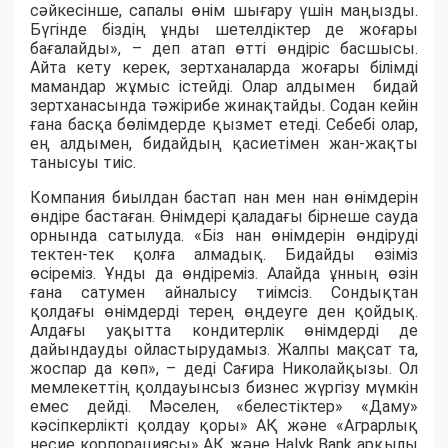
сәйкесінше, сапалы өнім шығару үшін маңызды.
Бүгінде біздің ұнды шетелдіктер де жоғары
бағалайды», – деп атап өтті өндіріс басшысы.
Айта кету керек, зертханаларда жоғары білімді
мамандар жұмыс істейді. Олар алдымен бидай
зертханасында тәжірибе жинақтайды. Содан кейін
ғана басқа бөлімдерде қызмет етеді. Себебі олар,
ең алдымен, бидайдың қасиетімен жан-жақты
танысуы тиіс.
Компания биылдан бастап нан мен нан өнімдерін
өндіре бастаған. Өнімдері қаладағы бірнеше сауда
орнында сатылуда. «Біз нан өнімдерін өндіруді
тектен-тек қолға алмадық. Бидайды өзіміз
өсіреміз. Ұнды да өндіреміз. Алайда ұнның өзін
ғана сатумен айналысу тиімсіз. Сондықтан
қолдағы өнімдерді терең өңдеуге ден қойдық.
Алдағы уақытта кондитерлік өнімдерді де
дайындауды ойластырудамыз. Жалпы мақсат та,
жоспар да көп», – деді Сағира Николайқызы. Ол
мемлекеттің қолдауынсыз бизнес жүргізу мүмкін
емес дейді. Мәселен, «белестіктер» «Даму»
кәсіпкерлікті қолдау қоры» АҚ және «Аграрлық
несие корпорациясы» АҚ және Halyk Bank арқылы