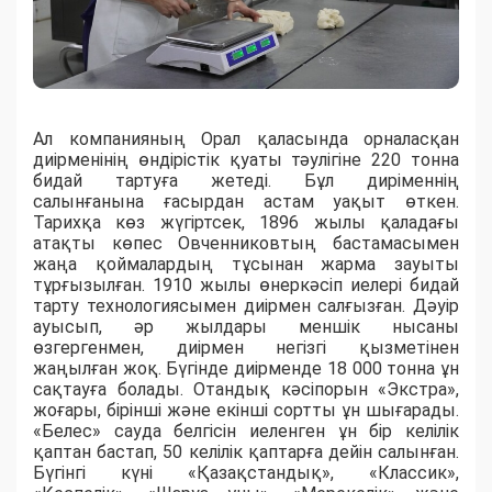
Ал компанияның Орал қаласында орналасқан
диірменінің өндірістік қуаты тәулігіне 220 тонна
бидай тартуға жетеді. Бұл диріменнің
салынғанына ғасырдан астам уақыт өткен.
Тарихқа көз жүгіртсек, 1896 жылы қаладағы
атақты көпес Овченниковтың бастамасымен
жаңа қоймалардың тұсынан жарма зауыты
тұрғызылған. 1910 жылы өнеркәсіп иелері бидай
тарту технологиясымен диірмен салғызған. Дәуір
ауысып, әр жылдары меншік нысаны
өзгергенмен, диірмен негізгі қызметінен
жаңылған жоқ. Бүгінде диірменде 18 000 тонна ұн
сақтауға болады. Отандық кәсіпорын «Экстра»,
жоғары, бірінші және екінші сортты ұн шығарады.
«Белес» сауда белгісін иеленген ұн бір келілік
қаптан бастап, 50 келілік қаптарға дейін салынған.
Бүгінгі күні «Қазақстандық», «Классик»,