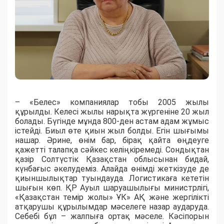
– «Белес» компаниялар тобы 2005 жылы
құрылды. Келесі жылы нарықта жүргеніне 20 жыл
болады. Бүгінде мұнда 800-ден астам адам жұмыс
істейді. Биыл өте қиын жыл болды. Егін шығымы
нашар. Әрине, өнім бар, бірақ қайта өңдеуге
қажетті талапқа сәйкес келіңкіремеді. Сондықтан
қазір Солтүстік Қазақстан облысынан бидай,
күнбағыс әкелудеміз. Алайда өнімді жеткізуде де
қиыншылықтар туындауда. Логистикаға кететін
шығын көп. ҚР Ауыл шаруашылығы министрлігі,
«Қазақстан темір жолы» ҰК» АҚ және жергілікті
атқарушы құрылымдар мәселеге назар аударуда.
Себебі бұл – жалпыға ортақ мәселе. Кәсіпорын