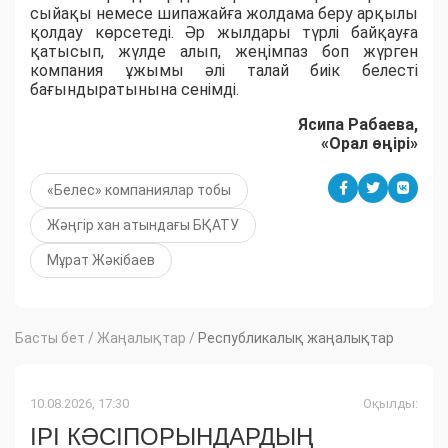
сыйақы немесе шипажайға жолдама беру арқылы
қолдау көрсетеді. Әр жылдары түрлі байқауға
қатысып, жүлде алып, жеңімпаз боп жүрген
компания ұжымы әлі талай биік белесті
бағындыратынына сенімді.
Ясипа
Рабаева,
«Ора
л
өңірі»
«Белес» компаниялар тобы
Жәңгір хан атындағы БҚАТУ
Мұрат Жәкібаев
Басты бет
/
Жаңалықтар
/
Республикалық жаңалықтар
10.08.2026, 17:30
Оқылды:
ІРІ КӘСІПОРЫНДАРДЫҢ