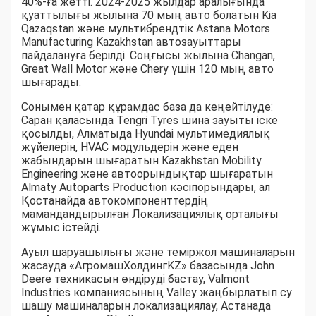
40%-ға жетті. 2024-2025 жылдар аралығында
қуаттылығы жылына 70 мың авто болатын Kia
Qazaqstan және мультибрендтік Astana Motors
Manufacturing Kazakhstan автозауыттары
пайдалануға берілді. Соңғысы жылына Changan,
Great Wall Motor және Chery үшін 120 мың авто
шығарады.
Сонымен қатар құрамдас база да кеңейтілуде:
Саран қаласында Tengri Tyres шина зауыты іске
қосылды, Алматыда Hyundai мультимедиялық
жүйелерін, HVAC модульдерін және еден
жабындарын шығаратын Kazakhstan Mobility
Engineering және автоорындықтар шығаратын
Almaty Autoparts Production кәсіпорындары, ал
Қостанайда автокомпоненттердің
мамандандырылған Локализациялық орталығы
жұмыс істейді.
Ауыл шаруашылығы және теміржол машиналарын
жасауда «АгромашХолдингKZ» базасында John
Deere техникасын өндіруді бастау, Valmont
Industries компаниясының Valley жаңбырлатып су
шашу машиналарын локализациялау, Астанада