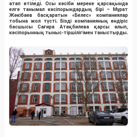
атап өтіледі. Осы кәсіби мереке қарсаңында
елге танымал кәсіпорындардың бірі – Мұрат
Жәкібаев басқаратын «Белес» компаниялар
тобына жол түсті. Бізді компанияның өндіріс
басшысы Сағира Атақбилева қарсы алып,
кәсіпорынның тыныс-тіршілігімен таныстырды.