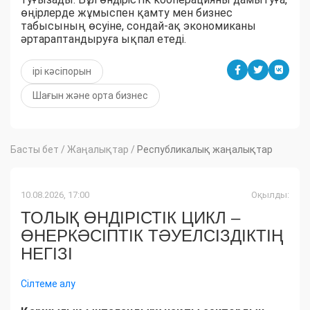
өңірлерде жұмыспен қамту мен бизнес
табысының өсуіне, сондай-ақ экономиканы
әртараптандыруға ықпал етеді.
ірі кәсіпорын
Шағын және орта бизнес
Басты бет
/
Жаңалықтар
/
Республикалық жаңалықтар
10.08.2026, 17:00
Оқылды:
ТОЛЫҚ ӨНДІРІСТІК ЦИКЛ –
ӨНЕРКӘСІПТІК ТӘУЕЛСІЗДІКТІҢ
НЕГІЗІ
Сілтеме алу