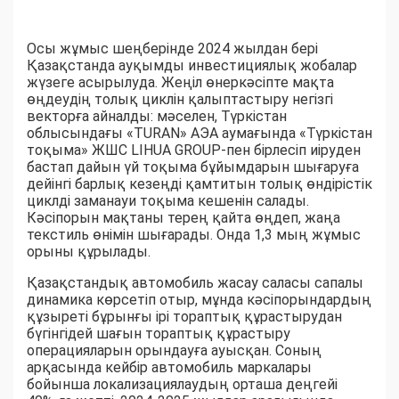
Осы жұмыс шеңберінде 2024 жылдан бері
Қазақстанда ауқымды инвестициялық жобалар
жүзеге асырылуда. Жеңіл өнеркәсіпте мақта
өңдеудің толық циклін қалыптастыру негізгі
векторға айналды: мәселен, Түркістан
облысындағы «TURAN» АЭА аумағында «Түркістан
тоқыма» ЖШС LIHUA GROUP-пен бірлесіп иіруден
бастап дайын үй тоқыма бұйымдарын шығаруға
дейінгі барлық кезеңді қамтитын толық өндірістік
циклді заманауи тоқыма кешенін салады.
Кәсіпорын мақтаны терең қайта өңдеп, жаңа
текстиль өнімін шығарады. Онда 1,3 мың жұмыс
орыны құрылады.
Қазақстандық автомобиль жасау саласы сапалы
динамика көрсетіп отыр, мұнда кәсіпорындардың
құзыреті бұрынғы ірі тораптық құрастырудан
бүгінгідей шағын тораптық құрастыру
операцияларын орындауға ауысқан. Соның
арқасында кейбір автомобиль маркалары
бойынша локализациялаудың орташа деңгейі