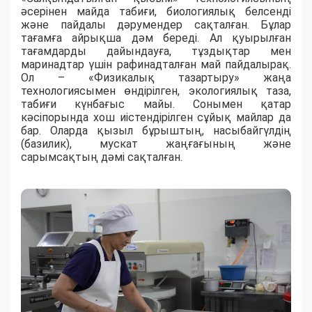
әсерінен майда табиғи, биологиялық белсенді
және пайдалы дәрумендер сақталған. Бұлар
тағамға айрықша дәм береді. Ал қуырылған
тағамдарды дайындауға, тұздықтар мен
маринадтар үшін рафинадталған май пайдалырақ.
Ол – «Физикалық тазартыру» жаңа
технологиясымен өндірілген, экологиялық таза,
табиғи күнбағыс майы. Сонымен қатар
кәсіпорында хош иістендірілген сұйық майлар да
бар. Оларда қызыл бұрыштың, насыбайгүлдің
(базилик), мускат жаңғағының және
сарымсақтың дәмі сақталған.