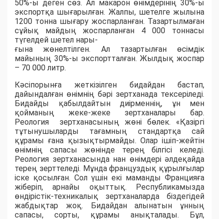
50%-ы деген сөз. Ал макарон өнімдерінің 30%-ы
экспортқа шығарылған. Жалпы, шетелге жылына
1200 тонна шығару жоспарланған. Тазартылмаған
сұйық майдың жоспарланған 4 000 тоннасы
түгелдей шетел нары-
ғына жөнелтілген. Ал тазартылған өсімдік
майының 30%-ы экспортталған. Жылдық жоспар
– 70 000 литр.
Кәсіпорынға жеткізілген бидайдан бастап,
дайындалған өнімнің бәрі зертханада тексеріледі.
Бидайды қабылдайтын диірменнің, ұн мен
қойманың жеке-жеке зертханалары бар.
Реология зертханасының жөні бөлек. «Қазіргі
тұтынушыларды тағамның стандартқа сай
құрамы ғана қызықтырмайды. Олар ішіп-жейтін
өнімнің сапасы жөнінде терең білгісі келеді.
Реология зертханасында нан өнімдері әлдеқайда
терең зерттеледі. Мұнда француздық құрылғылар
іске қосылған. Сол үшін екі маманды Францияға
жіберіп, арнайы оқыттық. Республикамызда
өндірістік-техникалық зертханаларда біздегідей
жабдықтар жоқ. Бидайдан алынатын ұнның
сапасы, сорты, құрамы анықталады. Бұл,