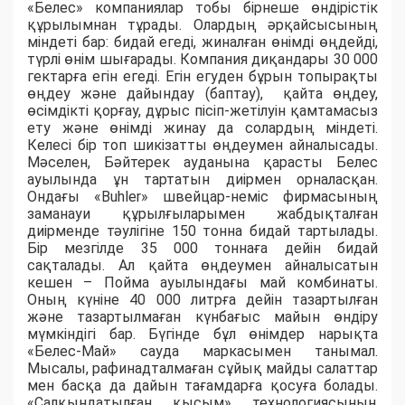
«Белес» компаниялар тобы бірнеше өндірістік
құрылымнан тұрады. Олардың әрқайсысының
міндеті бар: бидай егеді, жиналған өнімді өңдейді,
түрлі өнім шығарады. Компания диқандары 30 000
гектарға егін егеді. Егін егуден бұрын топырақты
өңдеу және дайындау (баптау), қайта өңдеу,
өсімдікті қорғау, дұрыс пісіп-жетілуін қамтамасыз
ету және өнімді жинау да солардың міндеті.
Келесі бір топ шикізатты өңдеумен айналысады.
Мәселен, Бәйтерек ауданына қарасты Белес
ауылында ұн тартатын диірмен орналасқан.
Ондағы «Buhler» швейцар-неміс фирмасының
заманауи құрылғыларымен жабдықталған
диірменде тәулігіне 150 тонна бидай тартылады.
Бір мезгілде 35 000 тоннаға дейін бидай
сақталады. Ал қайта өңдеумен айналысатын
кешен – Пойма ауылындағы май комбинаты.
Оның күніне 40 000 литрға дейін тазартылған
және тазартылмаған күнбағыс майын өндіру
мүмкіндігі бар. Бүгінде бұл өнімдер нарықта
«Белес-Май» сауда маркасымен танымал.
Мысалы, рафинадталмаған сұйық майды салаттар
мен басқа да дайын тағамдарға қосуға болады.
«Салқындатылған қысым» технологиясының