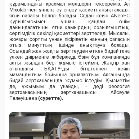
құрамындағы крахмал мөлшерін тексереміз. Ал
Mixolab-пен ұнның су сіңіру қасиеті анықталады,
яғни сапасы белгілі болады. Содан кейін AlveoPC
құрылғысымен ұннан қандай өнім
дайындалатыны, яғни қамырдың созылғыштық,
серпімділік секілді қасиеттері зерттеледі. Мысалы,
жоғары сортты ұннан пісірілетін нанның сапасын
отыз минуттың ішінде анықтауға болады.
Осындай жан-жақты зерттеуден өткен бидай ғана
үлкен диірменге жіберіледі. Өзім бұл компанияда
алты жылдан бері жұмыс істеймін. Жәңгір хан
атындағы БҚАТУ-ды бітіргеннен кейін
мамандығым бойынша орналастым. Алғашында
бидай зертханасында жұмыс істедім. Қызметім
де, ұжымым да ұнайды, – деді реология
зертханасының зертханашысы Айсәуле
Төлеуішева
(суретте).