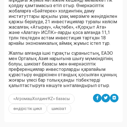
Мұндағы жүйелі нәтижені кешенді мемлекеттік
қолдау қамтамасыз етіп отыр. Өнеркәсіптік
жобаларға «Бәйтерек» холдингінің даму
институттары арқылы ұзақ мерзімге жеңілдікпен
қаржы берілуде, 21 инвестициялар туралы келісім
жасалған, «Атырау», «Ақтөбе», «Қорқыт Ата»
және «Алатау» ИСЛК»-ларды қоса алғанда 11,1
трлн теңгеден астам инвестиция тартқан 18
арнайы экономикалық аймақ жұмыс істеп тұр.
Жалпы алғанда ішкі тұрақты сұраныстың, ЕАЭО
мен Орталық Азия нарығына шығу мүмкіндігінің
болуы, шикізат базасы мен өнеркәсіптік
преференциялар инвесторларды қарапайым
құрастыру өндірісінен отандық қосылған құнның
жоғары үлесі бар толыққанды тізбектерді
қалыптастыруға көшуге ынталандырып отыр.
«АгромашХолдингKZ» базасы
өндірістік цикл
шикізат