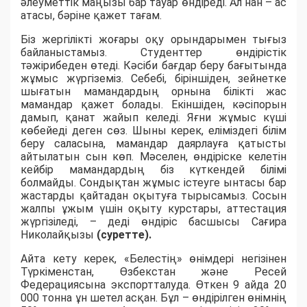
әлеуметтік маңызы бар тауар өндіреді. Ал нан – ас
атасы, бәріне қажет тағам.
Біз жергілікті жоғары оқу орындарымен тығыз
байланыстамыз. Студенттер өндірістік
тәжірибеден өтеді. Кәсіби бағдар беру бағытында
жұмыс жүргіземіз. Себебі, біріншіден, зейнетке
шығатын мамандардың орнына білікті жас
мамандар қажет болады. Екіншіден, кәсіпорын
дамып, қанат жайып келеді. Яғни жұмыс күші
көбейеді деген сөз. Шыны керек, еліміздегі білім
беру саласына, мамандар даярлауға қатысты
айтылатын сын көп. Мәселен, өндіріске келетін
кейбір мамандардың біз күткендей білімі
болмайды. Сондықтан жұмыс істеуге ынтасы бар
жастарды қайтадан оқытуға тырысамыз. Сосын
жалпы ұжым үшін оқыту курстары, аттестация
жүргізіледі, – деді өндіріс басшысы Сағира
Николайқызы
(суретте).
Айта кету керек, «Белестің» өнімдері негізінен
Түркіменстан, Өзбекстан және Ресей
Федерациясына экспортталуда. Өткен 9 айда 20
000 тонна ұн шетел асқан. Бұл – өндірілген өнімнің