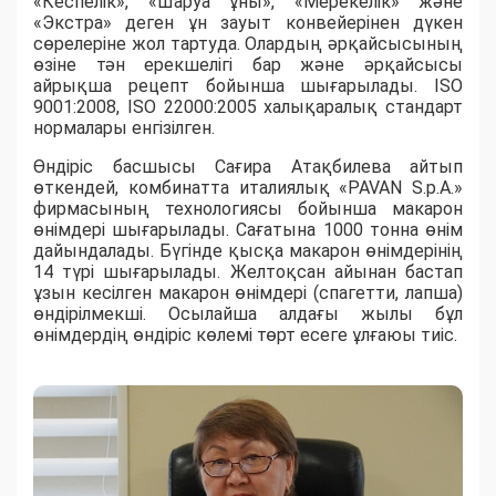
«Кеспелік», «Шаруа ұны», «Мерекелік» және
«Экстра» деген ұн зауыт конвейерінен дүкен
сөрелеріне жол тартуда. Олардың әрқайсысының
өзіне тән ерекшелігі бар және әр­қайсысы
айрықша рецепт бойынша шығарылады. ISO
9001:2008, ISO 22000:2005 халықаралық стандарт
нормалары енгізілген.
Өндіріс басшысы Сағира Атақбилева айтып
өткендей, комбинатта италиялық «PAVAN S.p.A.»
фирмасының технологиясы бойынша макарон
өнімдері шығарылады. Сағатына 1000 тонна өнім
дайындалады. Бүгінде қысқа макарон өнімдерінің
14 түрі шығарылады. Желтоқсан айынан бастап
ұзын кесілген макарон өнімдері (спагетти, лапша)
өндірілмекші. Осылайша алдағы жылы бұл
өнімдердің өндіріс көлемі төрт есеге ұлғаюы тиіс.