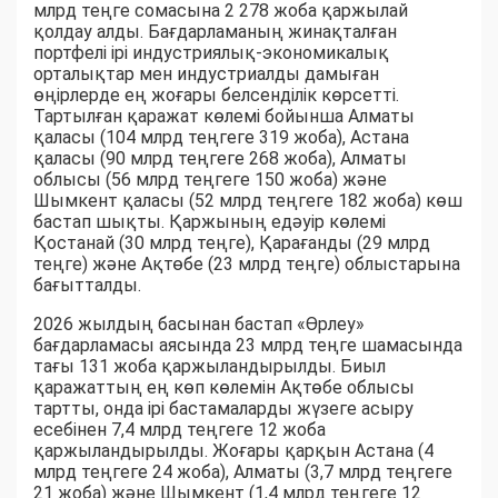
млрд теңге сомасына 2 278 жоба қаржылай
қолдау алды. Бағдарламаның жинақталған
портфелі ірі индустриялық-экономикалық
орталықтар мен индустриалды дамыған
өңірлерде ең жоғары белсенділік көрсетті.
Тартылған қаражат көлемі бойынша Алматы
қаласы (104 млрд теңгеге 319 жоба), Астана
қаласы (90 млрд теңгеге 268 жоба), Алматы
облысы (56 млрд теңгеге 150 жоба) және
Шымкент қаласы (52 млрд теңгеге 182 жоба) көш
бастап шықты. Қаржының едәуір көлемі
Қостанай (30 млрд теңге), Қарағанды (29 млрд
теңге) және Ақтөбе (23 млрд теңге) облыстарына
бағытталды.
2026 жылдың басынан бастап «Өрлеу»
бағдарламасы аясында 23 млрд теңге шамасында
тағы 131 жоба қаржыландырылды. Биыл
қаражаттың ең көп көлемін Ақтөбе облысы
тартты, онда ірі бастамаларды жүзеге асыру
есебінен 7,4 млрд теңгеге 12 жоба
қаржыландырылды. Жоғары қарқын Астана (4
млрд теңгеге 24 жоба), Алматы (3,7 млрд теңгеге
21 жоба) және Шымкент (1,4 млрд теңгеге 12