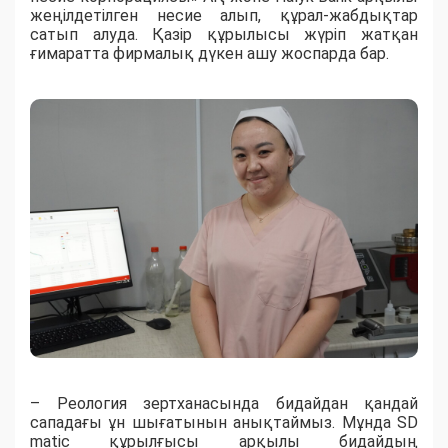
жеңілдетілген несие алып, құрал-жабдықтар
сатып алуда. Қазір құрылысы жүріп жатқан
ғимаратта фирмалық дүкен ашу жоспарда бар.
– Реология зертханасында бидайдан қандай
сападағы ұн шығатынын анықтаймыз. Мұнда SD
matic құрылғысы арқылы бидайдың