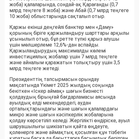
жоба) қалаларында, сондай-ақ Қарағанды (0,7
млрд теңгеге 8 жоба) және Абай (0,7 млрд теңгеге
10 жоба) облыстарында сақталып отыр.
Қаржы екінші деңгейлі банктер мен «Даму»
қорының біріге қаржыландыру шарттары арқылы
ұсынылып отыр, бұл ретте түпкі қарыз алушы
үшін мөлшерлеме 12,6%-дан аспайды.
Қаржыландырудың максималды көлемі
инвестициялық жобалар үшін 7 млрд теңгеге
және айналым қаражатын толықтыру үшін 3,5
млрд теңгеге жетеді.
Президенттің тапсырмасын орындау
мақсатында Үкімет 2025 жылдың соңында
бекіткен «Іскер аймақ» шағын бизнесті
қолдаудың бірыңғай бағдарламасы аясында
ауылдық елді мекендердегі, аудан
орталықтарындағы және шағын қалалардағы
микро және шағын кәсіпкерлік жобаларына
қолдау көрсетіліп келеді. Жергілікті өндіріске, ауыл
шаруашылығы шикізатын қайта өңдеуге,
қолөнерге және аймақтық қосылған құн тізбегін
құратын басқа да бағыттарға басымдық берілген.