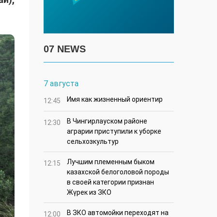
07 NEWS
7 августа
Имя как жизненный ориентир
12:45
В Чингирлауском районе
12:30
аграрии приступили к уборке
сельхозкультур
Лучшим племенным быком
12:15
казахской белоголовой породы
в своей категории признан
Жүрек из ЗКО
В ЗКО автомойки переходят на
12:00