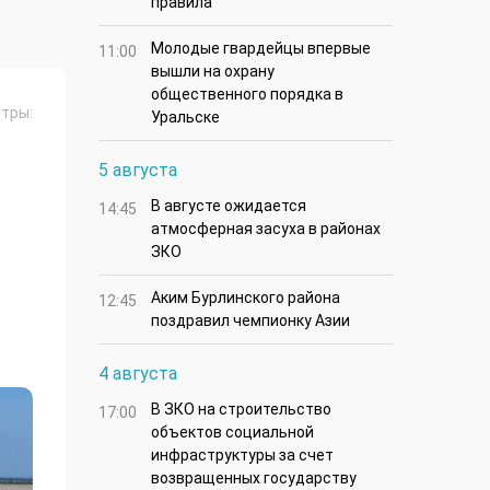
правила
Молодые гвардейцы впервые
11:00
вышли на охрану
общественного порядка в
тры:
Уральске
5 августа
В августе ожидается
14:45
атмосферная засуха в районах
ЗКО
Аким Бурлинского района
12:45
поздравил чемпионку Азии
4 августа
В ЗКО на строительство
17:00
объектов социальной
инфраструктуры за счет
возвращенных государству