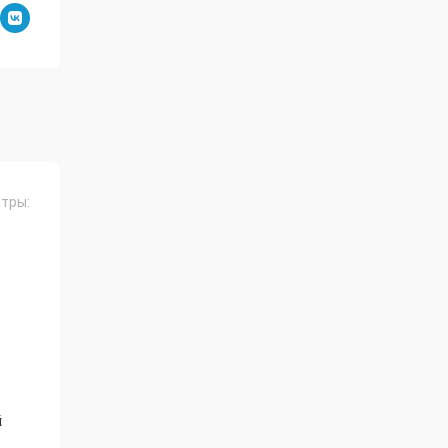
тры:
й