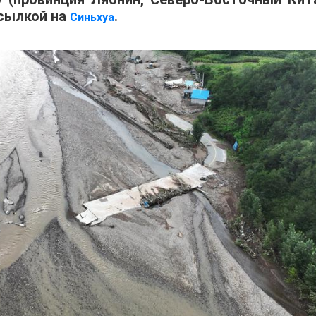
сылкой на
.
Синьхуа