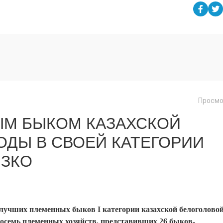
Просмо
М БЫКОМ КАЗАХСКОЙ
ДЫ В СВОЕЙ КАТЕГОРИИ
 ЗКО
 лучших племенных быков I категории казахской белоголово
 восемь племенных хозяйств, представивших 26 быков-