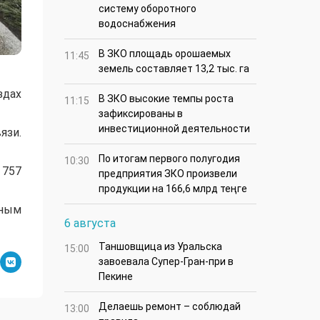
систему оборотного
водоснабжения
В ЗКО площадь орошаемых
11:45
земель составляет 13,2 тыс. га
здах
В ЗКО высокие темпы роста
11:15
зафиксированы в
инвестиционной деятельности
язи.
По итогам первого полугодия
10:30
 757
предприятия ЗКО произвели
продукции на 166,6 млрд теңге
ьным
6 августа
Таншовщица из Уральска
15:00
завоевала Супер-Гран-при в
Пекине
Делаешь ремонт – соблюдай
13:00