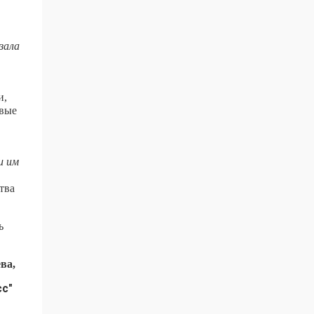
зала
и,
евые
и им
тва
ь
ва,
сс"