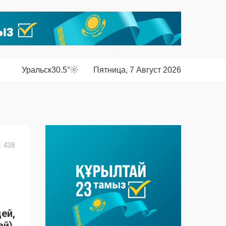
Уральск
30.5°
Пятница, 7 Август 2026
 438
ей,
й),