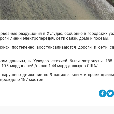
рьезные разрушения в Хулудао, особенно в городских уе
роги, линии электропередач, сети связи, дома и посевы.
онах постепенно восстанавливаются дороги и сети св
ским данным, в Хулудао стихией были затронуты 188
 10,3 млрд юаней /около 1,44 млрд долларов США/.
ло нарушено движение по 9 национальным и провинциал
овреждено 187 мостов.