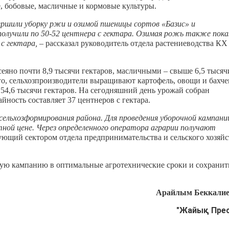
, бобовые, масличные и кормовые культуры.
ршили уборку ржи и озимой пшеницы сортов «Базис» и
олучили по 50-52 центнера с гектара. Озимая рожь также пока
с гектара,
– рассказал руководитель отдела растениеводства КХ
сеяно почти 8,9 тысячи гектаров, масличными – свыше 6,5 тысяч
ого, сельхозпроизводители выращивают картофель, овощи и бахч
54,6 тысячи гектаров. На сегодняшний день урожай собран
йность составляет 37 центнеров с гектара.
сельхозформирования района. Для проведения уборочной кампани
тной цене. Через определенного оператора аграрии получают
ующий сектором отдела предпринимательства и сельского хозяйс
ую кампанию в оптимальные агротехнические сроки и сохранит
Арайлым Беккалие
"Жайық Пре