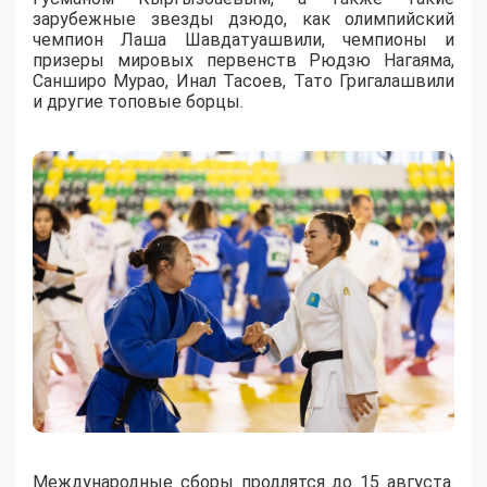
зарубежные звезды дзюдо, как олимпийский
чемпион Лаша Шавдатуашвили, чемпионы и
призеры мировых первенств Рюдзю Нагаяма,
Санширо Мурао, Инал Тасоев, Тато Григалашвили
и другие топовые борцы.
Международные сборы продлятся до 15 августа.