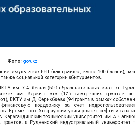
Фото:
gov.kz
ове результатов ЕНТ (как правило, выше 100 баллов), нал
 а также социальной категории абитуриентов.
КТУ им. Х.А. Ясави (500 образовательных квот от Туре
итете им. Коркыт ата (125 внутренних грантов по
от), ВКТУ им. Д. Серикбаева (94 гранта в рамках собстве
де финансовую поддержку за счет недропользовател
ов. Кроме того, Атырауский университет нефти и газа им
, Карагандинский технический университет им. А. Сагино
2 грантов, а Рудненский индустриальный университет 