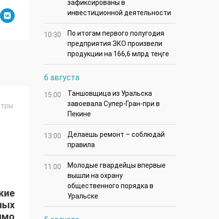
зафиксированы в
инвестиционной деятельности
По итогам первого полугодия
10:30
предприятия ЗКО произвели
продукции на 166,6 млрд теңге
6 августа
Таншовщица из Уральска
15:00
завоевала Супер-Гран-при в
тры:
Пекине
Делаешь ремонт – соблюдай
13:00
правила
Молодые гвардейцы впервые
11:00
вышли на охрану
общественного порядка в
ские
Уральске
ных
имо