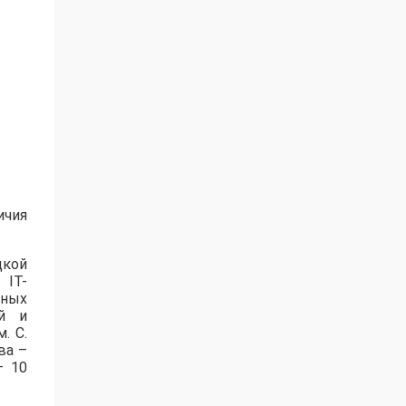
ичия
цкой
 IT-
нных
ей и
. С.
ва –
– 10