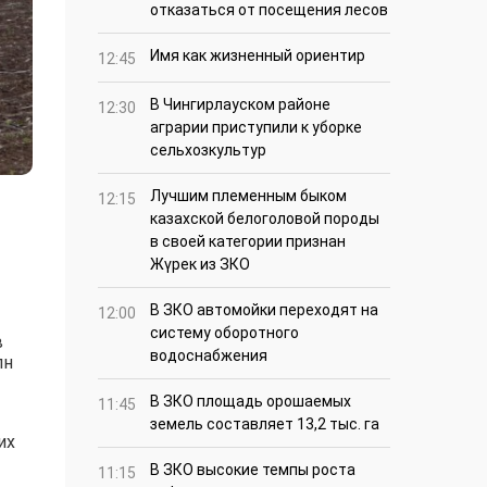
отказаться от посещения лесов
Имя как жизненный ориентир
12:45
В Чингирлауском районе
12:30
аграрии приступили к уборке
сельхозкультур
Лучшим племенным быком
12:15
казахской белоголовой породы
в своей категории признан
Жүрек из ЗКО
В ЗКО автомойки переходят на
12:00
систему оборотного
в
водоснабжения
лн
В ЗКО площадь орошаемых
11:45
земель составляет 13,2 тыс. га
их
В ЗКО высокие темпы роста
11:15