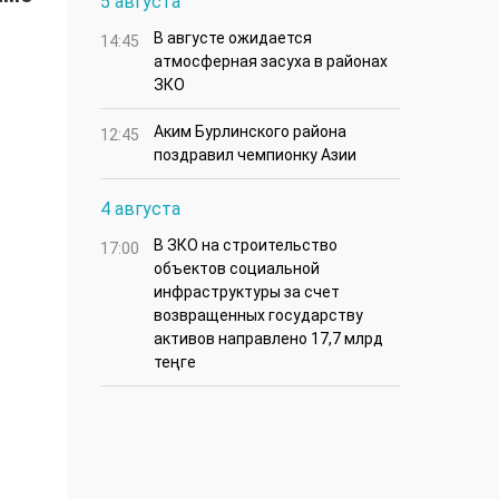
5 августа
В августе ожидается
14:45
атмосферная засуха в районах
ЗКО
Аким Бурлинского района
12:45
поздравил чемпионку Азии
4 августа
В ЗКО на строительство
17:00
объектов социальной
инфраструктуры за счет
возвращенных государству
активов направлено 17,7 млрд
теңге