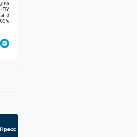
дова
зНПУ
лы и
100%