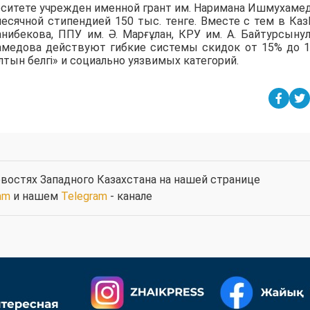
рситете учрежден именной грант им. Наримана Ишмухаме
есячной стипендией 150 тыс. тенге. Вместе с тем в Ка
анибекова, ППУ им. Ә. Марғұлан, КРУ им. А. Байтурсыну
амедова действуют гибкие системы скидок от 15% до 
тын белгі» и социально уязвимых категорий.
востях Западного Казахстана на нашей странице
am
и нашем
Telegram
- канале