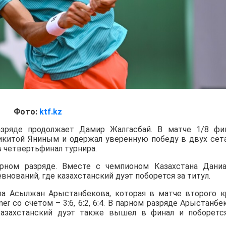
Фото:
ktf.kz
зряде продолжает Дамир Жалгасбай. В матче 1/8 фи
Никитой Яниным и одержал уверенную победу в двух сет
в четвертьфинал турнира.
ном разряде. Вместе с чемпионом Казахстана Дани
нований, где казахстанский дуэт поборется за титул.
а Асылжан Арыстанбекова, которая в матче второго к
iner со счетом – 3:6, 6:2, 6:4. В парном разряде Арыстанбе
азахстанский дуэт также вышел в финал и поборетс