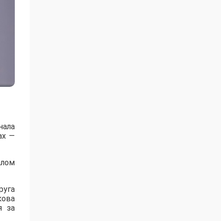
нала
ах —
алом
руга
кова
я за