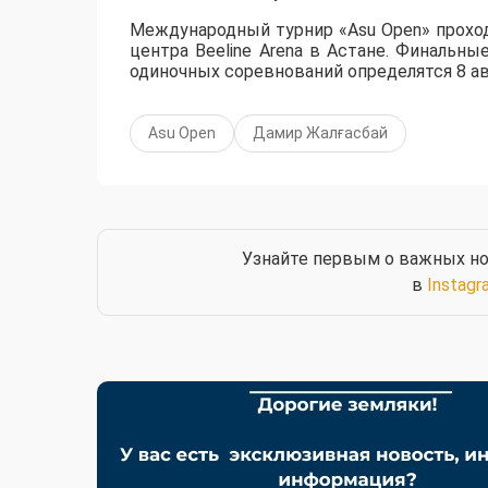
Международный турнир «Asu Open» прохо
центра Beeline Arena в Астане. Финальны
одиночных соревнований определятся 8 ав
Asu Open
Дамир Жалғасбай
Узнайте первым о важных но
в
Instagr