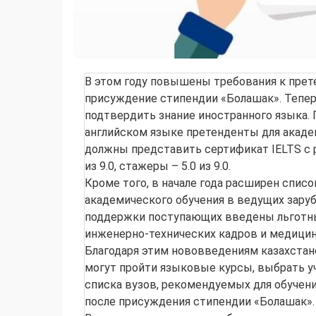
В этом году повышены требования к прет
присуждение стипендии «Болашак». Тепе
подтвердить знание иностранного языка. 
английском языке претенденты для акаде
должны представить сертификат IELTS с р
из 9.0, стажеры – 5.0 из 9.0.
Кроме того, в начале года расширен списо
академического обучения в ведущих зару
поддержки поступающих введены льготны
инженерно-технических кадров и медицин
Благодаря этим нововведениям казахстан
могут пройти языковые курсы, выбрать у
списка вузов, рекомендуемых для обучен
после присуждения стипендии «Болашак».