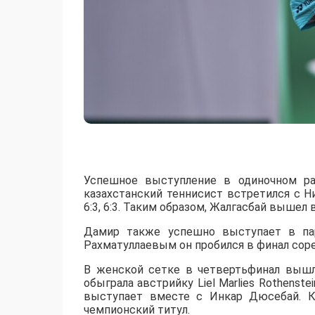
Успешное выступление в одиночном ра
казахстанский теннисист встретился с 
6:3, 6:3. Таким образом, Жалгасбай вышел 
Дамир также успешно выступает в пар
Рахматуллаевым он пробился в финал сорев
В женской сетке в четвертьфинал вышл
обыграла австрийку Liel Marlies Rothenste
выступает вместе с Инкар Дюсебай. К
чемпионский титул.