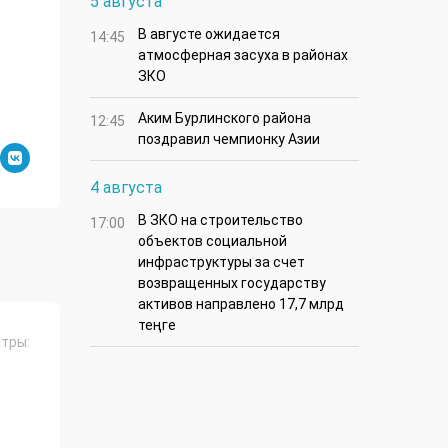
5 августа
В августе ожидается
14:45
атмосферная засуха в районах
ЗКО
Аким Бурлинского района
12:45
поздравил чемпионку Азии
4 августа
В ЗКО на строительство
17:00
объектов социальной
инфраструктуры за счет
возвращенных государству
активов направлено 17,7 млрд
теңге
тры: