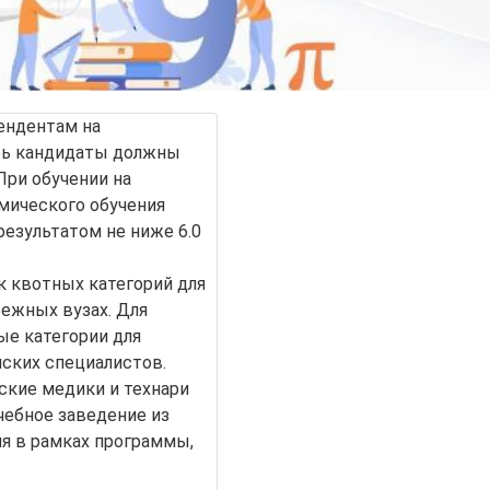
ендентам на
рь кандидаты должны
При обучении на
мического обучения
езультатом не ниже 6.0
к квотных категорий для
бежных вузах. Для
е категории для
ских специалистов.
ские медики и технари
чебное заведение из
ия в рамках программы,