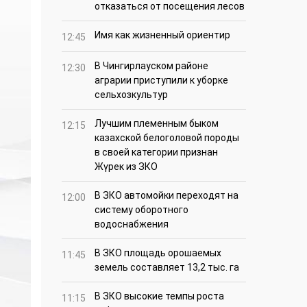
отказаться от посещения лесов
Имя как жизненный ориентир
12:45
В Чингирлауском районе
12:30
аграрии приступили к уборке
сельхозкультур
Лучшим племенным быком
12:15
казахской белоголовой породы
в своей категории признан
Жүрек из ЗКО
В ЗКО автомойки переходят на
12:00
систему оборотного
водоснабжения
В ЗКО площадь орошаемых
11:45
земель составляет 13,2 тыс. га
В ЗКО высокие темпы роста
11:15