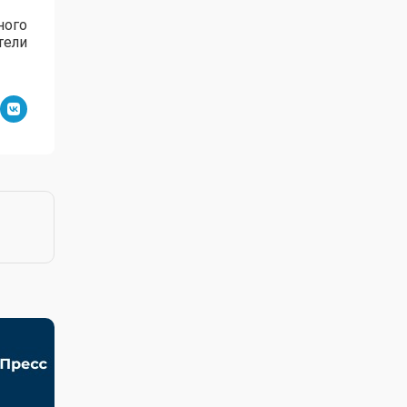
ного
тели