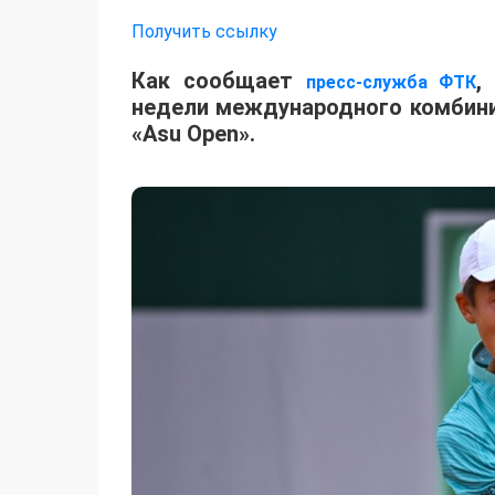
Получить ссылку
Как сообщает
,
пресс-служба ФТК
недели международного комбинир
«Asu Open».