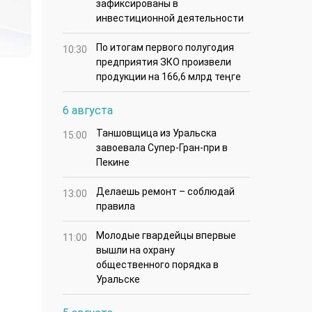
зафиксированы в
инвестиционной деятельности
По итогам первого полугодия
10:30
предприятия ЗКО произвели
продукции на 166,6 млрд теңге
6 августа
Таншовщица из Уральска
15:00
завоевала Супер-Гран-при в
Пекине
Делаешь ремонт – соблюдай
13:00
правила
Молодые гвардейцы впервые
11:00
вышли на охрану
общественного порядка в
Уральске