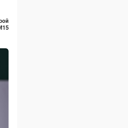
рой
M15