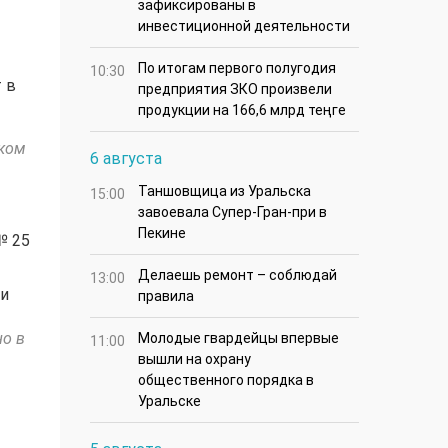
зафиксированы в
инвестиционной деятельности
По итогам первого полугодия
10:30
 в
предприятия ЗКО произвели
продукции на 166,6 млрд теңге
ском
6 августа
Таншовщица из Уральска
15:00
завоевала Супер-Гран-при в
Пекине
№ 25
Делаешь ремонт – соблюдай
13:00
ли
правила
но в
Молодые гвардейцы впервые
11:00
вышли на охрану
общественного порядка в
Уральске