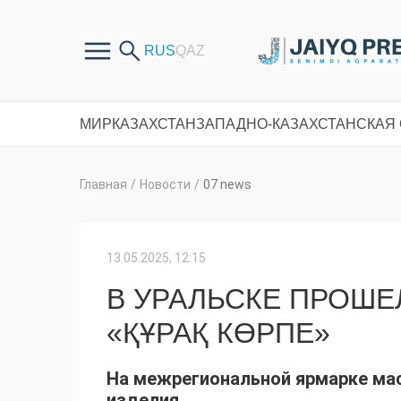
МИР
КАЗАХСТАН
ЗАПАДНО-КАЗАХСТАНСКАЯ
Главная
/
Новости
/
07 news
13.05.2025, 12:15
В УРАЛЬСКЕ ПРОШЕ
«ҚҰРАҚ КӨРПЕ»
На межрегиональной ярмарке ма
изделия.