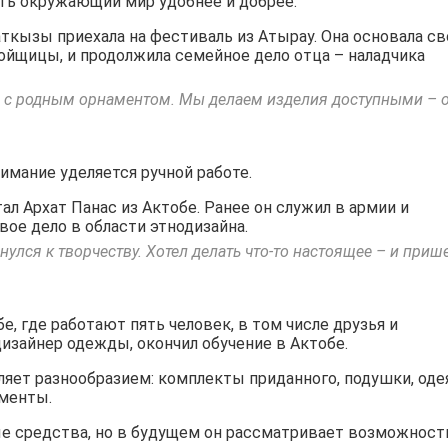
ть окружающий мир удобнее и добрее.
аткызы приехала на фестиваль из Атырау. Она основала св
ойщицы, и продолжила семейное дело отца – наладчика
ь с родным орнаментом. Мы делаем изделия доступными – 
нимание уделяется ручной работе.
л Архат Панас из Актобе. Ранее он служил в армии и
вое дело в области этнодизайна.
нулся к творчеству. Хотел делать что-то настоящее – и приш
е, где работают пять человек, в том числе друзья и
изайнер одежды, окончил обучение в Актобе.
ляет разнообразием: комплекты приданного, подушки, одея
ементы.
е средства, но в будущем он рассматривает возможност