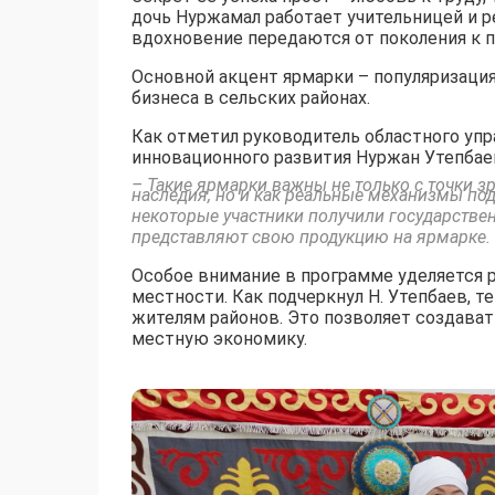
дочь Нуржамал работает учительницей и р
вдохновение передаются от поколения к 
Основной акцент ярмарки – популяризаци
бизнеса в сельских районах.
Как отметил руководитель областного уп
инновационного развития Нуржан Утепбае
– Такие ярмарки важны не только с точки з
наследия, но и как реальные механизмы по
некоторые участники получили государствен
представляют свою продукцию на ярмарке.
Особое внимание в программе уделяется 
местности. Как подчеркнул Н. Утепбаев, 
жителям районов. Это позволяет создават
местную экономику.