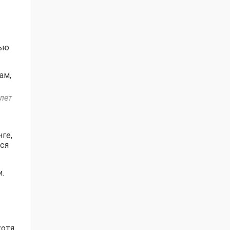
тью
ам,
лет
ге,
тся
.
хотя