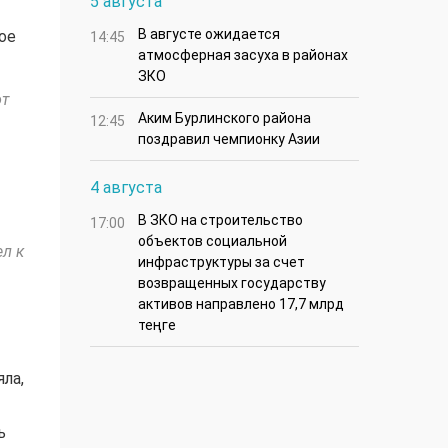
5 августа
В августе ожидается
ое
14:45
атмосферная засуха в районах
ЗКО
от
Аким Бурлинского района
12:45
поздравил чемпионку Азии
4 августа
В ЗКО на строительство
17:00
объектов социальной
ел к
инфраструктуры за счет
возвращенных государству
активов направлено 17,7 млрд
теңге
ла,
ь