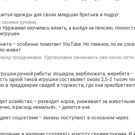
 шитья одежды для своих младших братьев и подруг.
и своими руками,
 Нуржамал научилась вязать, а выйдя на пенсию, полнос
 игрушек.
нета – особенно помогает YouTube. Но главное, по ее слов
ло живет.
 перед праздниками. Курпешками занимаюсь уже около пяти 
грушки ручной работы: лошадки, верблюжата, жеребята –
ть одной такой игрушки составляет около 2,5-3 тысяч тен
нно в преддверии свадеб и торжеств, где они приобретаю
дет хозяйство – разводит коров, ухаживает за животными
ечно, и расход немалый», – делится она.
адеет соцсетями – заказы поступают в основном через
 терпение и желание создавать красоту своими руками. И 