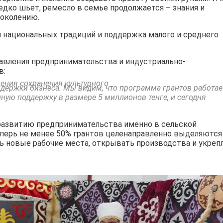
едко шьет, ремесло в семье продолжается – знания и
поколению.
я национальных традиций и поддержка малого и среднего
равления предпринимательства и индустриально-
в:
рения сохранения культурного
ддержки бизнеса. Мы видим, что программа грантов работае
ную поддержку в размере 5 миллионов тенге, и сегодня
развитию предпринимательства именно в сельской
теперь не менее 50% грантов целенаправленно выделяются
ь новые рабочие места, открывать производства и укреп