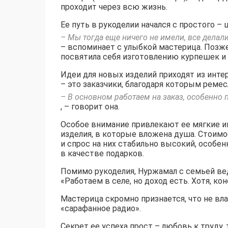
проходит через всю жизнь.
Ее путь в рукоделии начался с простого –
– Мы тогда еще ничего не имели, все делал
– вспоминает с улыбкой мастерица. Позже
посвятила себя изготовлению курпешек и
Идеи для новых изделий приходят из интер
– это заказчики, благодаря которым ремес
– В основном работаем на заказ, особенно
, – говорит она.
Особое внимание привлекают ее мягкие и
изделия, в которые вложена душа. Стоимос
и спрос на них стабильно высокий, особе
в качестве подарков.
Помимо рукоделия, Нуржамал с семьей ве
«Работаем в селе, но доход есть. Хотя, кон
Мастерица скромно признается, что не вл
«сарафанное радио».
Секрет ее успеха прост – любовь к труду,