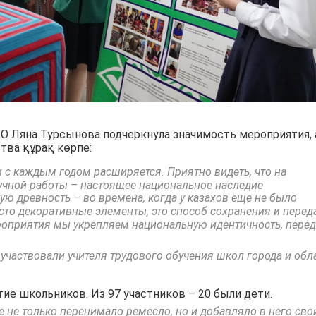
 Ляна Турсынова подчеркнула значимость мероприятия, 
тва құрақ көрпе:
 с каждым годом расширяется. Приятно видеть, что на
учной работы – настоящее национальное наследие
ую древность – во времена, когда у казахов еще не было
сто декоративные элементы, это способ сохранения и перед
роприятия мы укрепляем национальную идентичность, пере
участвовали учителя трудового обучения школ города и обл
ие школьников. Из 97 участников – 20 были дети.
 не только перенимало ремесло, но и добавляло в него сво