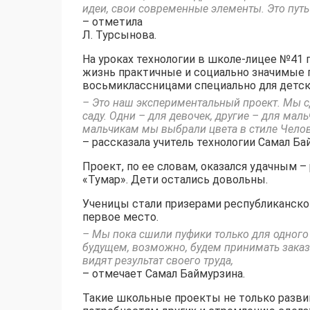
идеи, свои современные элементы. Это пут
– отметила
Л. Турсынова.
На уроках технологии в школе-лицее №41 г
жизнь практичные и социально значимые п
восьмиклассницами специально для детски
– Это наш экспериментальный проект. Мы с
саду. Одни – для девочек, другие – для мал
мальчикам мы выбрали цвета в стиле Челове
– рассказала учитель технологии Самал Ба
Проект, по ее словам, оказался удачным 
«Тумар». Дети остались довольны.
Ученицы стали призерами республиканског
первое место.
– Мы пока сшили пуфики только для одного 
будущем, возможно, будем принимать заказы
видят результат своего труда,
– отмечает Самал Баймурзина.
Такие школьные проекты не только развив