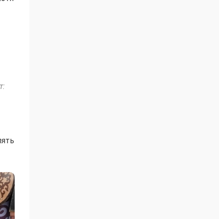
т:
лять