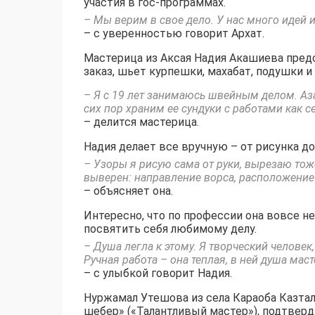
участия в гос-программах.
– Мы верим в свое дело. У нас много идей 
– с уверенностью говорит Архат.
Мастерица из Аксая Надия Акашиева предс
заказ, шьет курпешки, махабат, подушки и
– Я с 19 лет занимаюсь швейным делом. Аз
сих пор храним ее сундуки с работами как 
– делится мастерица.
Надия делает все вручную – от рисунка д
– Узоры я рисую сама от руки, вырезаю тож
выверен: направление ворса, расположение 
– объясняет она.
Интересно, что по профессии она вовсе не
посвятить себя любимому делу.
– Душа легла к этому. Я творческий человек
Ручная работа – она теплая, в ней душа маст
– с улыбкой говорит Надия.
Нуржамал Утешова из села Караоба Казта
шебер» («Талантливый мастер»), подтверд