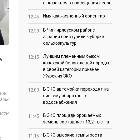
отказаться от посещения лесов
Имя как жизненный ориентир
12:45
В Чингирлауском районе
12:30
аграрии приступили к уборке
сельхозкультур
Лучшим племенным быком
12:15
а
казахской белоголовой породы
в своей категории признан
Жүрек из ЗКО
В ЗКО автомойки переходят на
12:00
ачи
систему оборотного
даем
водоснабжения
асти
В ЗКО площадь орошаемых
11:45
земель составляет 13,2 тыс. га
В ЗКО высокие темпы роста
11:15
и