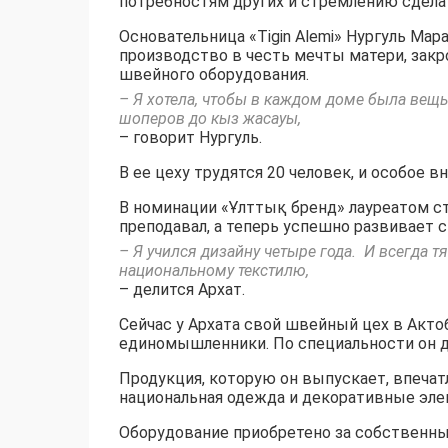
потребностям других и стремлению сдела
Основательница «Tigin Alemi» Нургуль Мар
производство в честь мечты матери, закр
швейного оборудования.
– Я хотела, чтобы в каждом доме была вещ
шоперов до кыз жасауы,
– говорит Нургуль.
В ее цеху трудятся 20 человек, и особое в
В номинации «Ұлттық бренд» лауреатом ста
преподавал, а теперь успешно развивает с
– Я учился дизайну четыре года. И всегда тя
национальному текстилю,
– делится Архат.
Сейчас у Архата свой швейный цех в Актоб
единомышленники. По специальности он д
Продукция, которую он выпускает, впечат
национальная одежда и декоративные эл
Оборудование приобретено за собственны