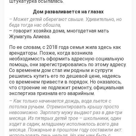
штукатурка осыпалась.
Дом разваливается на глазах
– Может детей оберегают свыше. Удивительно, но
беда тогда нас обошла,
– говорит хозяйка дома, многодетная мать
Жумагуль Алиева.
По ее словам, с 2018 года семья жила здесь как
арендаторы. Позже, когда возникла
необходимость оформить адресную социальную
помощь, они зарегистрировались по этому адресу.
Со временем дом стал им родным и супруги
решились купить его по дешевой цене, надеясь
со временем привести в порядок. Но оказалось,
что строение не подлежит ремонту, официальная
экспертиза признала его аварийным.
– Как только начинается дождь, вода льется с
потолка ручьем. Отремонтировать крышу просто
невозможно. Зарплату мужу выдают раз в два-три
месяца. Из пятерых детей трое – школьники, один
ходит в садик, младшему исполнилось всего два
месяца. Пожарные в прошлом году составили акт:
использовать печь нельзя. Но как нам быть с