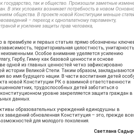
к государство, так и общество. Произошли заметные измен
ан. В этих условиях возникает потребность в новом Основн
аниям общества. В проекте новой Конституции меньше стате
вовведений – переход к однопалатному парламенту,
траной и усиление защиты прав человека,
то в преамбуле и первых статьях прямо обозначены ключ
езависимость, территориальная целостность, унитарность
 неизменными. Особое внимание уделяется усилению
агу, Гербу, Гимну как базовой ценности и основе
тве одной из главных ценностей четко зафиксировано
й истории Великой Степи. Таким образом, закладываютс
 во имя будущего нации. В части воспитания детей осо
кта новой Конституции РК о взаимной ответственности
ршеннолетних, трудоспособных детей заботиться о
 конституционном уровне закрепляется защита граждан в
ьных данных.
лективы образовательных учреждений единодушны в
х заведений обновленная Конституция – это, прежде всег
 возможностей для молодого поколения.
Светлана Садыр