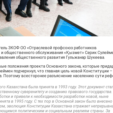
атель ЗКОФ ОО «Отраслевой профсоюз работников
 и общественного обслуживания «Қызмет» Серик Сулейм
равления общественного развития Гульжанар Шукеева.
ые положения проекта Основного закона, которые прида
леймен подчеркнул, что главная цель новой Конституции –
. Поэтому всесторонее разъяснение населению сути ре
го Казахстана была принята в 1993 году. Этот документ ста
ственному суверенитету и созданию правового государства.
отки и привели к необходимости разработки новой, ныне
нята в 1995 году. С тех пор в Основной закон было внесено
зом, эволюция Конституции Казахстана отражает непрерывн
няющимся политическим и социальным реалиям страны. За