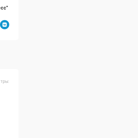
есс"
тры: