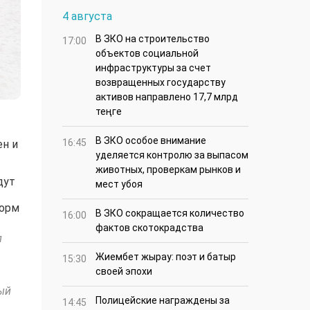
4 августа
В ЗКО на строительство
17:00
объектов социальной
инфраструктуры за счет
возвращенных государству
активов направлено 17,7 млрд
теңге
В ЗКО особое внимание
16:45
ен и
уделяется контролю за выпасом
животных, проверкам рынков и
дут
мест убоя
форм
В ЗКО сокращается количество
16:00
фактов скотокрадства
л
Жиембет жырау: поэт и батыр
15:30
своей эпохи
ый
Полицейские награждены за
14:45