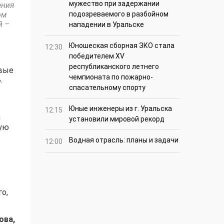
мужество при задержании
ения
ом
подозреваемого в разбойном
й –
нападении в Уральске
Юношеская сборная ЗКО стала
12:30
победителем XV
республиканского летнего
евые
чемпионата по пожарно-
.
спасательному спорту
Юные инженеры из г. Уральска
12:15
я
установили мировой рекорд
бую
Водная отрасль: планы и задачи
12:00
о,
ова,