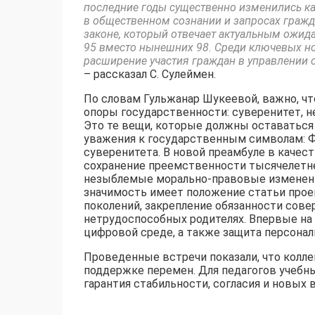
последние годы существенно изменились ка
в общественном сознании и запросах гражд
законе, который отвечает актуальным ожид
95 вместо нынешних 98. Среди ключевых но
расширение участия граждан в управлении с
– рассказал С. Сулеймен.
По словам Гульжанар Шукеевой, важно, ч
опоры государственности: суверенитет, н
Это те вещи, которые должны оставаться
уважения к государственным символам: Фл
суверенитета. В новой преамбуле в качес
сохранение преемственности тысячелетне
незыблемые морально-правовые изменения
значимость имеет положение статьи прое
поколений, закрепление обязанности сове
нетрудоспособных родителях. Впервые на
цифровой среде, а также защита персонал
Проведенные встречи показали, что кол
поддержке перемен. Для педагогов учебны
гарантия стабильности, согласия и новых