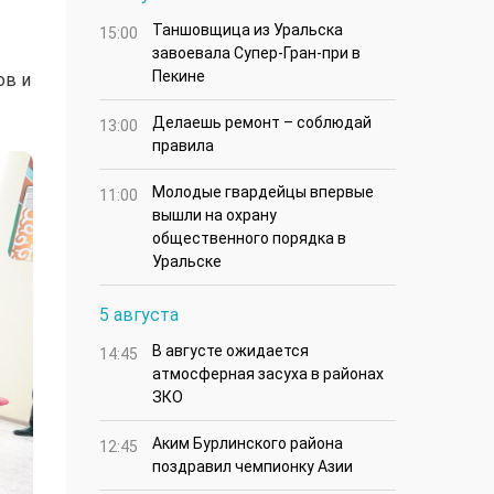
Таншовщица из Уральска
15:00
завоевала Супер-Гран-при в
Пекине
ов и
Делаешь ремонт – соблюдай
13:00
правила
Молодые гвардейцы впервые
11:00
вышли на охрану
общественного порядка в
Уральске
5 августа
В августе ожидается
14:45
атмосферная засуха в районах
ЗКО
Аким Бурлинского района
12:45
поздравил чемпионку Азии