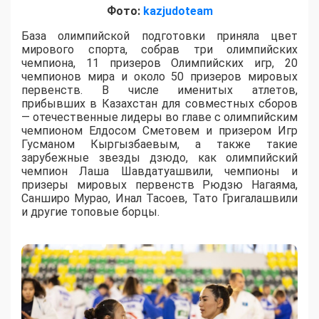
Фото:
kazjudoteam
База олимпийской подготовки приняла цвет
мирового спорта, собрав три олимпийских
чемпиона, 11 призеров Олимпийских игр, 20
чемпионов мира и около 50 призеров мировых
первенств. В числе именитых атлетов,
прибывших в Казахстан для совместных сборов
— отечественные лидеры во главе с олимпийским
чемпионом Елдосом Сметовем и призером Игр
Гусманом Кыргызбаевым, а также такие
зарубежные звезды дзюдо, как олимпийский
чемпион Лаша Шавдатуашвили, чемпионы и
призеры мировых первенств Рюдзю Нагаяма,
Санширо Мурао, Инал Тасоев, Тато Григалашвили
и другие топовые борцы.