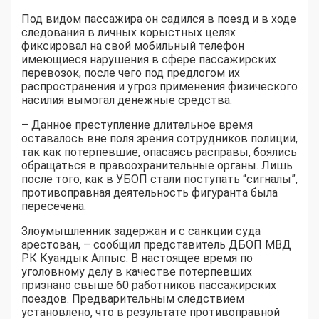
Под видом пассажира он садился в поезд и в ходе
следования в личных корыстных целях
фиксировал на свой мобильный телефон
имеющиеся нарушения в сфере пассажирских
перевозок, после чего под предлогом их
распространения и угроз применения физического
насилия вымогал денежные средства.
– Данное преступление длительное время
оставалось вне поля зрения сотрудников полиции,
так как потерпевшие, опасаясь расправы, боялись
обращаться в правоохранительные органы. Лишь
после того, как в УБОП стали поступать “сигналы”,
противоправная деятельность фигуранта была
пересечена.
Злоумышленник задержан и с санкции суда
арестован, – cообщил представитель ДБОП МВД
РК Куандык Алпыс. В настоящее время по
уголовному делу в качестве потерпевших
признано свыше 60 работников пассажирских
поездов. Предварительным следствием
установлено, что в результате противоправной