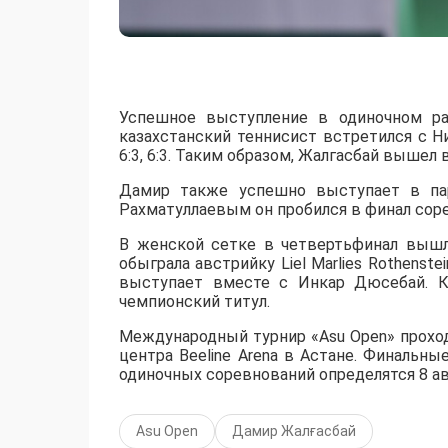
Успешное выступление в одиночном ра
казахстанский теннисист встретился с 
6:3, 6:3. Таким образом, Жалгасбай вышел 
Дамир также успешно выступает в пар
Рахматуллаевым он пробился в финал сорев
В женской сетке в четвертьфинал вышл
обыграла австрийку Liel Marlies Rothenste
выступает вместе с Инкар Дюсебай. К
чемпионский титул.
Международный турнир «Asu Open» прохо
центра Beeline Arena в Астане. Финальны
одиночных соревнований определятся 8 ав
Asu Open
Дамир Жалғасбай