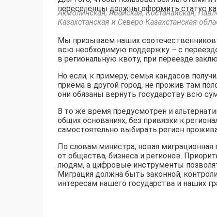
переселенцы должны оформить статус кан
Акмолинская, Абайская, Костанайская, Павл
Казахстанская и Северо-Казахстанская обла
Мы призываем наших соотечественников с
всю необходимую поддержку – с переезд
в региональную квоту, при переезде закл
Но если, к примеру, семья кандасов получ
приема в другой город, не прожив там пол
они обязаны вернуть государству всю сум
В то же время предусмотрен и альтернат
общих основаниях, без привязки к регио
самостоятельно выбирать регион прожива
По словам министра, новая миграционная 
от общества, бизнеса и регионов. Приор
людям, а цифровые инструменты позволя
Миграция должна быть законной, контроли
интересам нашего государства и наших гр