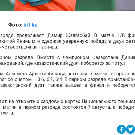
Фото:
ktf.kz
зряде продолжает Дамир Жалгасбай. В матче 1/8 фи
Никитой Яниным и одержал уверенную победу в двух сет
в четвертьфинал турнира.
ном разряде. Вместе с чемпионом Казахстана Дани
нований, где казахстанский дуэт поборется за титул.
а Асылжан Арыстанбекова, которая в матче второго к
iner со счетом – 3:6, 6:2, 6:4. В парном разряде Арыстанбе
азахстанский дуэт также вышел в финал и поборетс
дит на открытых хардовых кортах Национального теннис
е матчи в парном разряде состоятся 7 августа, а победи
густа.