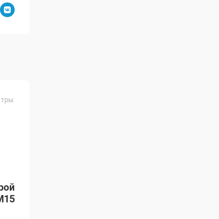
тры:
рой
M15