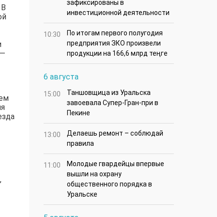
зафиксированы в
 В
инвестиционной деятельности
ой
По итогам первого полугодия
10:30
предприятия ЗКО произвели
и
 —
продукции на 166,6 млрд теңге
6 августа
Таншовщица из Уральска
15:00
ием
завоевала Супер-Гран-при в
ля
Пекине
езда
Делаешь ремонт – соблюдай
13:00
правила
Молодые гвардейцы впервые
11:00
вышли на охрану
,
общественного порядка в
Уральске