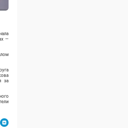
нала
ах —
алом
руга
кова
я за
ного
тели