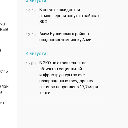
5 августа
В августе ожидается
14:45
атмосферная засуха в районах
ЗКО
учат
нные
Аким Бурлинского района
12:45
поздравил чемпионку Азии
е
4 августа
В ЗКО на строительство
17:00
объектов социальной
ость
инфраструктуры за счет
возвращенных государству
вязи
активов направлено 17,7 млрд
м
теңге
ает