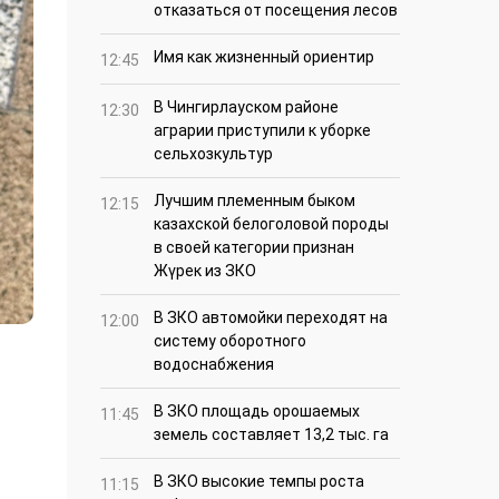
отказаться от посещения лесов
Имя как жизненный ориентир
12:45
В Чингирлауском районе
12:30
аграрии приступили к уборке
сельхозкультур
Лучшим племенным быком
12:15
казахской белоголовой породы
в своей категории признан
Жүрек из ЗКО
В ЗКО автомойки переходят на
12:00
систему оборотного
водоснабжения
В ЗКО площадь орошаемых
11:45
земель составляет 13,2 тыс. га
В ЗКО высокие темпы роста
11:15