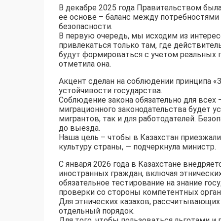
В декабре 2025 года Правительством была
ее основе – баланс между потребностями
безопасности.
В первую очередь, мы исходим из интерес
привлекаться только там, где действите
будут формироваться с учетом реальных п
отметила она.
Акцент сделан на соблюдении принципа «
устойчивости государства.
Соблюдение закона обязательно для всех 
миграционного законодательства будет ус
мигрантов, так и для работодателей. Без
до выезда.
Наша цель – чтобы в Казахстан приезжали
культуру страны, — подчеркнула министр.
С января 2026 года в Казахстане внедряе
иностранных граждан, включая этнических
обязательное тестирование на знание гос
проверки со стороны компетентных орган
Для этнических казахов, рассчитывающих
отдельный порядок.
Для того, чтобы пользоваться льготами и