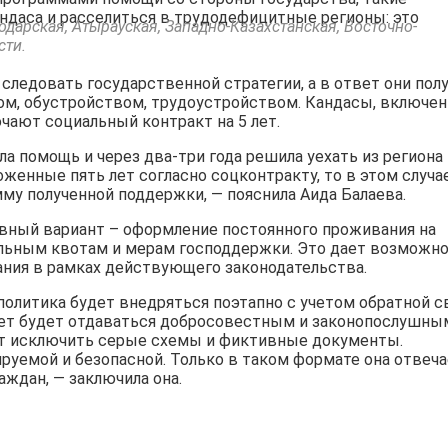
даса и расселиться в трудодефицитные регионы: это
одарская, Атырауская, Западно-Казахстанская, Восточно-
сти.
ледовать государственной стратегии, а в ответ они пол
ом, обустройством, трудоустройством. Кандасы, включе
ючают социальный контракт на 5 лет.
ила помощь и через два-три года решила уехать из региона
оженные пять лет согласно соцконтракту, то в этом случа
му полученной поддержки, — пояснила Аида Балаева.
ивный вариант – оформление постоянного проживания на
нальным квотам и мерам господдержки. Это дает возможн
ния в рамках действующего законодательства.
политика будет внедряться поэтапно с учетом обратной с
итет будет отдаваться добросовестным и законопослушны
т исключить серые схемы и фиктивные документы.
руемой и безопасной. Только в таком формате она отвеч
аждан, — заключила она.