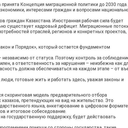
 принята Концепция миграционной политики до 2030 года.
 экономики, интересами граждан и вопросами национальн
ов граждан Казахстана. Иностранная рабочая сила будет
льно существует кадровый дефицит. Миграционные поток
отребностей отраслей, регионов и конкретных проектов,
Закон и Порядок», который остается фундаментом
– независимо от статуса. Поэтому контроль за соблюден
илен, а ответственность за нарушения – неизбежна как д
опасность должна обеспечиваться на каждом этапе – от въ
 люди, готовые жить и работать здесь, уважая законы и
тся скоринговая модель предварительного отбора
 казахов, претендующих на вид на жительство. Это
ударственного языка, анкетирование в цифровом формате
ов и итоговое собеседование.
 на государственную поддержку, будет действовать
 программами помощи со стороны государства, такие