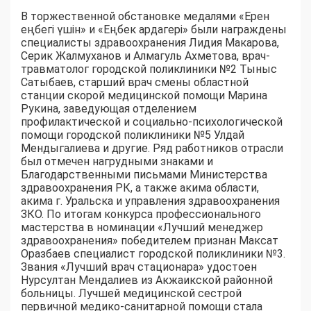
В торжественной обстановке медалями «Ерен
еңбегі үшін» и «Еңбек ардагері» были награждены
специалисты здравоохранения Лидия Макарова,
Серик Жалмуханов и Алмагуль Ахметова, врач-
травматолог городской поликлиники №2 Тыныс
Сатыбаев, старший врач смены областной
станции скорой медицинской помощи Марина
Рукина, заведующая отделением
профилактической и социально-психологической
помощи городской поликлиники №5 Улдай
Мендыгалиева и другие. Ряд работников отрасли
был отмечен нагрудными знаками и
Благодарственными письмами Министерства
здравоохранения РК, а также акима области,
акима г. Уральска и управления здравоохранения
ЗКО. По итогам конкурса профессионального
мастерства в номинации «Лучший менеджер
здравоохранения» победителем признан Максат
Оразбаев специалист городской поликлиники №3.
Звания «Лучший врач стационара» удостоен
Нурсултан Мендалиев из Акжаикской районной
больницы. Лучшей медицинской сестрой
первичной медико-санитарной помощи стала