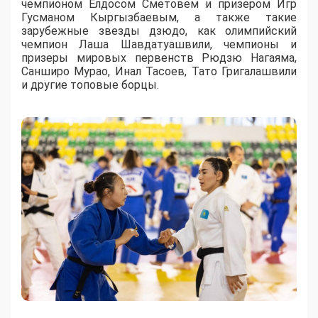
чемпионом Елдосом Сметовем и призером Игр
Гусманом Кыргызбаевым, а также такие
зарубежные звезды дзюдо, как олимпийский
чемпион Лаша Шавдатуашвили, чемпионы и
призеры мировых первенств Рюдзю Нагаяма,
Санширо Мурао, Инал Тасоев, Тато Григалашвили
и другие топовые борцы.