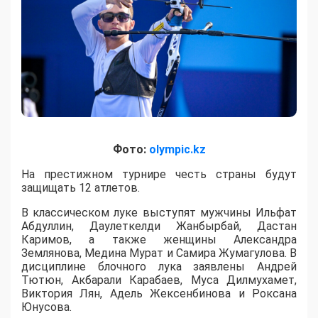
Фото:
olympic.kz
На престижном турнире честь страны будут
защищать 12 атлетов.
В классическом луке выступят мужчины Ильфат
Абдуллин, Даулеткелди Жанбырбай, Дастан
Каримов, а также женщины Александра
Землянова, Медина Мурат и Самира Жумагулова. В
дисциплине блочного лука заявлены Андрей
Тютюн, Акбарали Карабаев, Муса Дилмухамет,
Виктория Лян, Адель Жексенбинова и Роксана
Юнусова.