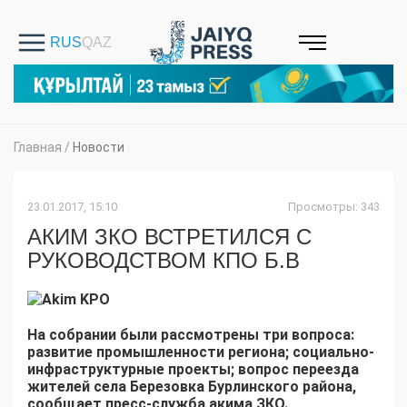
Главная
/
Новости
23.01.2017, 15:10
Просмотры: 343
АКИМ ЗКО ВСТРЕТИЛСЯ С
РУКОВОДСТВОМ КПО Б.В
На собрании были рассмотрены
три
вопроса
:
р
азвитие промышленности региона
; с
оциально-
инфраструктурные проекты
; в
опрос переезда
жителей
села
Березовка Бурлинского района
,
сообщает пресс-служба акима ЗКО.