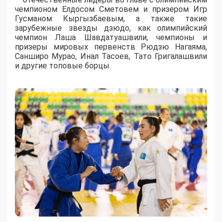
чемпионом Елдосом Сметовем и призером Игр
Гусманом Кыргызбаевым, а также такие
зарубежные звезды дзюдо, как олимпийский
чемпион Лаша Шавдатуашвили, чемпионы и
призеры мировых первенств Рюдзю Нагаяма,
Санширо Мурао, Инал Тасоев, Тато Григалашвили
и другие топовые борцы.