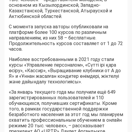
основном из Кызылординской, Западно-
Казахстанской, Туркестанской, Атырауской и
Актюбинской областей.
С момента запуска авторы опубликовали на
платформе более 100 курсов по различным
направлениям, из них 58 – бесплатные.
Продолжительность курсов составляет от 1 до 72
часов.
Наиболее востребованными в 2021 году стали
курсы «Управление персоналом», «Сүтті ірі қара
өсіру», «Кассир», «Выращивание клубники от А до
Я» и «Ұннан жасалған кондитер өнімдері, жіктелуі
және дайындалу технологиясы».
«За январь текущего года мы получили ещё 649
зарегистрированных пользователей и 110
обучающихся, получивших сертификаты. Кроме
того, в рамках государственной поддержки
безработного населения за этот год мы планируем
охватить профессиональным обучением в онлайн
режиме 20 тыс. человек», – рассказывает
президент АО «ЦРТР» Даулет Аргандыков.