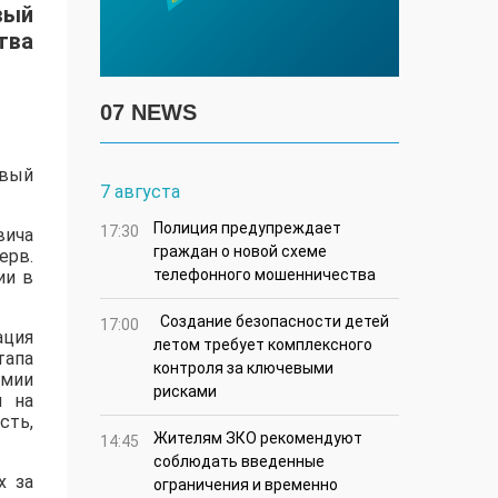
вый
тва
07 NEWS
овый
7 августа
Полиция предупреждает
17:30
вича
граждан о новой схеме
ерв.
телефонного мошенничества
ии в
Создание безопасности детей
17:00
ация
летом требует комплексного
тапа
контроля за ключевыми
емии
рисками
н на
сть,
Жителям ЗКО рекомендуют
14:45
соблюдать введенные
х за
ограничения и временно