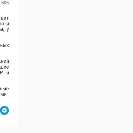
 как
удет
ию и
ы, у
ных
ский
чшие
СР и
нные
ми.