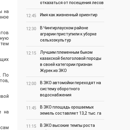
отказаться от посещения лесов
ы на
Имя как жизненный ориентир
12:45
нное
В Чингирлауском районе
12:30
атов
аграрии приступили к уборке
ьную
сельхозкультур
 тем
Лучшим племенным быком
12:15
казахской белоголовой породы
ющих
в своей категории признан
Жүрек из ЗКО
. По
тов,
В ЗКО автомойки переходят на
12:00
систему оборотного
водоснабжения
ивой
В ЗКО площадь орошаемых
11:45
е на
земель составляет 13,2 тыс. га
В ЗКО высокие темпы роста
11:15
есам