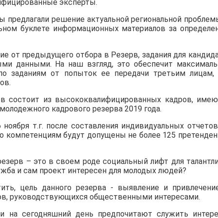
ифицированные эксперты.
ы предлагали решение актуальной региональной проблем
ьном буклете информационных материалов за определе
ичие от предыдущего отбора в Резерв, задания для кандид
ми данными. На наш взгляд, это обеспечит максимал
по заданиям от попыток ее передачи третьим лицам,
ов.
тов состоит из высококвалифицированных кадров, име
молодежного кадрового резерва 2019 года.
 ноября т.г. после составления индивидуальных отчетов
о компетенциям будут допущены не более 125 претенден
езерв – это в своем роде социальный лифт для талантл
ужба и сам проект интересен для молодых людей?
ить, цель данного резерва - выявление и привлечени
ов, руководствующихся общественными интересами.
ди на сегодняшний день предпочитают служить интер