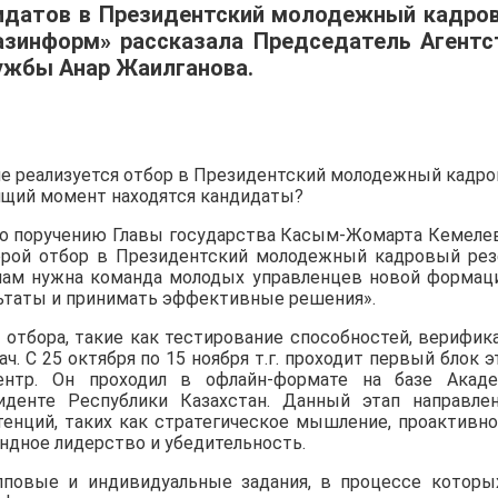
дидатов в Президентский молодежный кадро
азинформ» рассказала Председатель Агентс
ужбы Анар Жаилганова.
тране реализуется отбор в Президентский молодежный кадр
тоящий момент находятся кандидаты?
 по поручению Главы государства Касым-Жомарта Кемеле
орой отбор в Президентский молодежный кадровый рез
нам нужна команда молодых управленцев новой формац
льтаты и принимать эффективные решения».
отбора, такие как тестирование способностей, верифик
. С 25 октября по 15 ноября т.г. проходит первый блок э
ентр. Он проходил в офлайн-формате на базе Акад
иденте Республики Казахстан. Данный этап направле
енций, таких как стратегическое мышление, проактивно
ндное лидерство и убедительность.
пповые и индивидуальные задания, в процессе которы