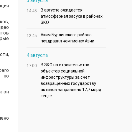
5 августа
ация
В августе ожидается
14:45
атмосферная засуха в районах
ков,
ЗКО
идео
нтов
Аким Бурлинского района
12:45
орые
поздравил чемпионку Азии
сти,
4 августа
В ЗКО на строительство
17:00
сего
объектов социальной
и по
инфраструктуры за счет
возвращенных государству
активов направлено 17,7 млрд
к он
теңге
лено