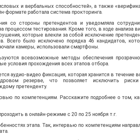
исловых и вербальных способностей», а также «верифик
йн-формате работала система прокторинга.
ния со стороны претендентов и уведомляла сотрудни
 процессом тестирования. Кроме того, в ходе анализа в
рушения, которые влекли за собой исключение претенде
в. Всего было исключено порядка 46 кандидатов, кот
ючали камеры, использовали смартфоны.
ьзуются всевозможные методы обеспечения прозрачно
ные условия прохождения всех этапов отбора.
ется аудио-видео фиксация, которая хранится в течение в
дровом резерве, что позволяет исключить риск
ждому претенденту.
ервью по компетенциям. Расскажите подробнее о том, ка
оходить в онлайн-режиме с 20 по 25 ноября т.г.
бенностях этапа. Так, интервью по компетенциям направ
ата.