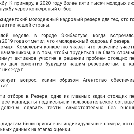
бу. К примеру, в 2020 году более пяти тысяч молодых л
службу через конкурсный отбор.
езидентский молодежный кадровый резерв для тех, кто г
звитие нашей страны.
лой неделе, в городе Экибастузе, когда встречал
 2019 года отметил, что «молодежный кадровый резерв –
омарт Кемелевич конкретно указал, что значение участ
начальником, а в том, чтобы трудиться на благо страны
римут активное участие в решении проблем стоящих п
тко дал ориентир будущим нашим резервистам, в к
 них ждут.
олнует вопрос, каким образом Агентство обеспечи
кта?
ти отбора в Резерв, одна из главных задач стоящих п
в все кандидаты подписывали пользовательское соглаше
 должны сдавать тесты самостоятельно без внеш
кандидатам были присвоены индивидуальные номера, кот
ьных данных на этапах оценки.