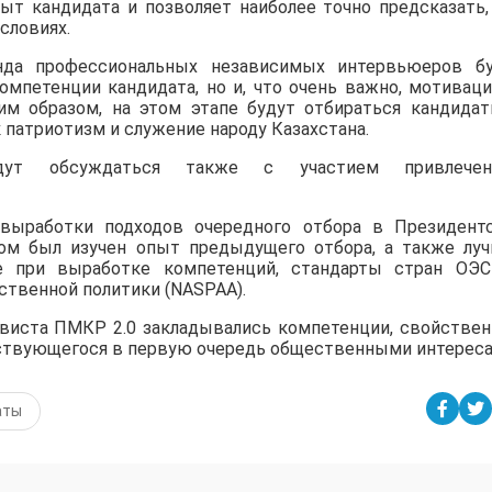
т кандидата и позволяет наиболее точно предсказать,
словиях.
нда профессиональных независимых интервьюеров б
омпетенции кандидата, но и, что очень важно, мотивац
м образом, на этом этапе будут отбираться кандидат
 патриотизм и служение народу Казахстана.
удут обсуждаться также с участием привлечен
 выработки подходов очередного отбора в Президент
ом был изучен опыт предыдущего отбора, а также лу
е при выработке компетенций, стандарты стран ОЭ
твенной политики (NASPAA).
рвиста ПМКР 2.0 закладывались компетенции, свойстве
дствующегося в первую очередь общественными интереса
аты