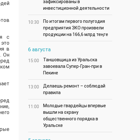
зафиксированы в
юдей
инвестиционной деятельности
отов
По итогам первого полугодия
10:30
предприятия ЗКО произвели
продукции на 166,6 млрд теңге
ся с
 это
ия в
6 августа
. Он
Таншовщица из Уральска
еред
15:00
аком
завоевала Супер-Гран-при в
Пекине
вает
Делаешь ремонт – соблюдай
13:00
правила
еред
Молодые гвардейцы впервые
ние,
11:00
него
вышли на охрану
общественного порядка в
Уральске
орые