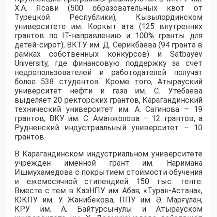
Х.А. Ясави (500 образовательных квот от
Турецкой Республики), Кызылординском
университете им. Коркыт ата (125 внутренних
грантов по IT-направлению и 100% гранты для
детей-сирот), ВКТУ им. Д. Серикбаева (94 гранта в
рамках собственных конкурсов) и Satbayev
University, где финансовую поддержку за счет
недропользователей и работодателей получат
более 538 студентов. Кроме того, Атырауский
университет нефти и газа им. С. Утебаева
выделяет 20 ректорских грантов, Карагандинский
технический университет им. А. Сагинова – 19
грантов, ВКУ им. С. Аманжолова – 12 грантов, а
Рудненский индустриальный университет – 10
грантов.
​В Карагандинском индустриальном университете
учрежден именной грант им. Наримана
Ишмухамедова с покрытием стоимости обучения
и ежемесячной стипендией 150 тыс. тенге.
Вместе с тем в КазНПУ им. Абая, «Туран-Астана»,
ЮКПУ им. У. Жанибекова, ППУ им. Ә. Марғұлан,
КРУ им. А. Байтурсынулы и Атырауском