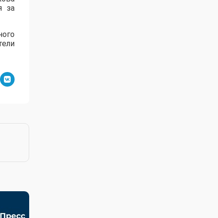
я за
ного
тели