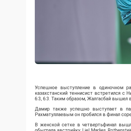
Успешное выступление в одиночном ра
казахстанский теннисист встретился с 
6:3, 6:3. Таким образом, Жалгасбай вышел 
Дамир также успешно выступает в пар
Рахматуллаевым он пробился в финал сорев
В женской сетке в четвертьфинал вышл
обыграла австрийку Liel Marlies Rothenste