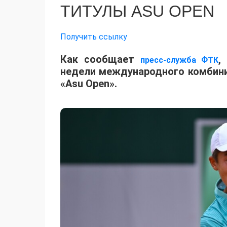
ТИТУЛЫ ASU OPEN
Получить ссылку
Как сообщает
,
пресс-служба ФТК
недели международного комбинир
«Asu Open».