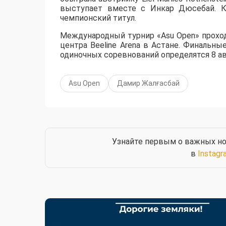
выступает вместе с Инкар Дюсебай. К
чемпионский титул.
Международный турнир «Asu Open» прохо
центра Beeline Arena в Астане. Финальны
одиночных соревнований определятся 8 ав
Asu Open
Дамир Жалғасбай
Узнайте первым о важных но
в
Instagr