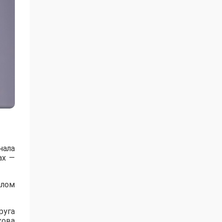
нала
ах —
алом
руга
кова