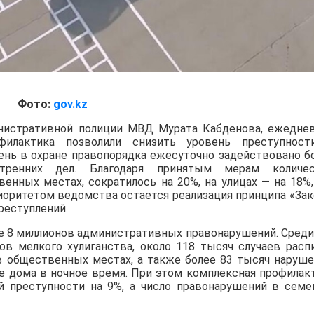
Фото:
gov.kz
нистративной полиции МВД Мурата Кабденова, ежедне
филактика позволили снизить уровень преступнос
ень в охране правопорядка ежесуточно задействовано б
тренних дел. Благодаря принятым мерам количес
нных местах, сократилось на 20%, на улицах — на 18%,
иоритетом ведомства остается реализация принципа «Зак
реступлений.
ее 8 миллионов административных правонарушений. Среди
в мелкого хулиганства, около 118 тысяч случаев расп
в общественных местах, а также более 83 тысяч наруше
е дома в ночное время. При этом комплексная профилак
й преступности на 9%, а число правонарушений в семе