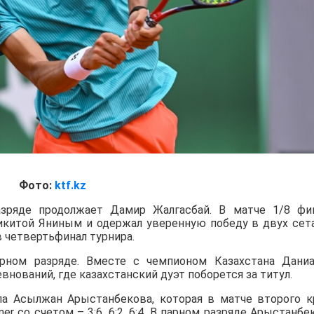
Фото:
ktf.kz
зряде продолжает Дамир Жалгасбай. В матче 1/8 фи
Никитой Яниным и одержал уверенную победу в двух сет
в четвертьфинал турнира.
ном разряде. Вместе с чемпионом Казахстана Дани
нований, где казахстанский дуэт поборется за титул.
а Асылжан Арыстанбекова, которая в матче второго к
iner со счетом – 3:6, 6:2, 6:4. В парном разряде Арыстанбе