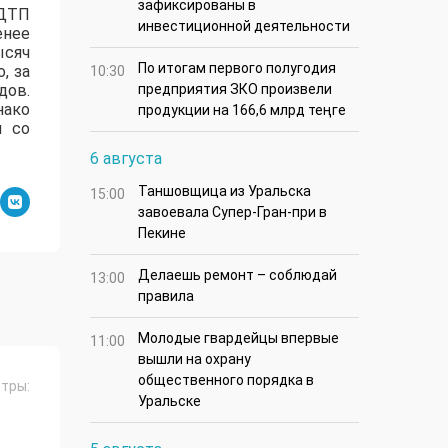
зафиксированы в
 ДТП
инвестиционной деятельности
енее
ысяч
По итогам первого полугодия
, за
10:30
дов.
предприятия ЗКО произвели
нако
продукции на 166,6 млрд теңге
и со
6 августа
Таншовщица из Уральска
15:00
завоевала Супер-Гран-при в
Пекине
Делаешь ремонт – соблюдай
13:00
правила
Молодые гвардейцы впервые
11:00
вышли на охрану
общественного порядка в
тры:
Уральске