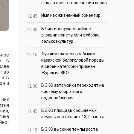
отказаться от посещения лесов
Имя как жизненный ориентир
12:45
В Чингирлауском районе
12:30
аграрии приступили к уборке
сельхозкультур
Лучшим племенным быком
вное
12:15
ти в
казахской белоголовой породы
олее
в своей категории признан
тво
Жүрек из ЗКО
 а в
он и
В ЗКО автомойки переходят на
12:00
систему оборотного
водоснабжения
 них
ития
ний,
В ЗКО площадь орошаемых
11:45
тика
земель составляет 13,2 тыс. га
йно-
В ЗКО высокие темпы роста
11:15