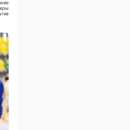
акие
зеры
угие