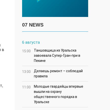
07 NEWS
6 августа
я
я в
Таншовщица из Уральска
15:00
е
завоевала Супер-Гран-при в
Пекине
Делаешь ремонт – соблюдай
13:00
правила
т,
Молодые гвардейцы впервые
11:00
вышли на охрану
общественного порядка в
Уральске