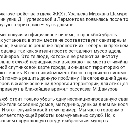
благоустройства отдела ЖКХ г. Уральска Миржана Шамуро
нии улиц
Д. Нурпеисовой и Лермонтова появилась после то
ругую территорию –
чуть дальше.
 мы получили официальное письмо, с просьбой убрать
 их установка в этом месте не соответствует санитарным
ено, вынесено решение перенести их. Теперь на прежне
свалка, так как жители просто оставляют мусор вдоль
тейнеров. Это те люди, которые не радеют за чистоту
альных служб периодически выезжают на места стихийн
ной спутниковой карте города, и очищают территорию от
ают вновь. В настоящий момент было отправлено письмо 
бой помочь решить данную проблему. На сегодняшний день
ров в жилой зоне и на дворовой территории, для этих це
 привезут в ближайшее время,– рассказал М.Шамуров.
жб, стоит только убрать одну несанкционированную свал
. Жители соседних домов, методично, день за днем вынося
а. И этот случай живой тому пример. Мы часто говорим о
оответствующей работы коммунальных служб. Но, к
грязняем окружающую среду, выбрасывая мусор в