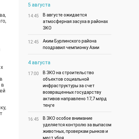
5 августа
ва,
В августе ожидается
14:45
го,
атмосферная засуха в районах
ЗКО
Аким Бурлинского района
12:45
поздравил чемпионку Азии
м
4 августа
ых
В ЗКО на строительство
17:00
в
объектов социальной
 в
инфраструктуры за счет
лей
возвращенных государству
активов направлено 17,7 млрд
теңге
ку,
т
В ЗКО особое внимание
16:45
уделяется контролю за выпасом
животных, проверкам рынков и
мест убоя