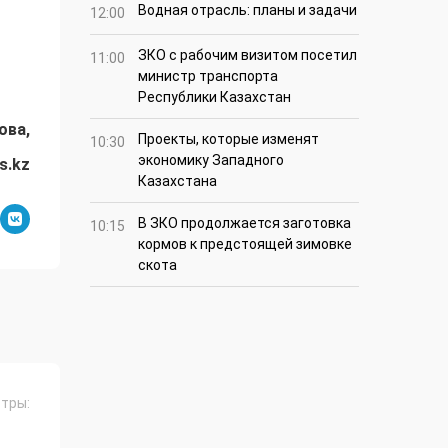
Водная отрасль: планы и задачи
12:00
ЗКО с рабочим визитом посетил
11:00
министр транспорта
Республики Казахстан
ова,
Проекты, которые изменят
10:30
экономику Западного
s.kz
Казахстана
В ЗКО продолжается заготовка
10:15
кормов к предстоящей зимовке
скота
тры: