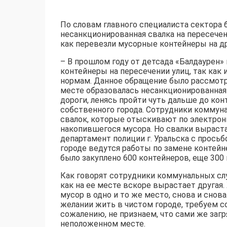
По словам главного специалиста сектора 
несанкционированная свалка на пересече
как перевезли мусорные контейнеры на д
– В прошлом году от детсада «Балдаурен»
контейнеры на пересечении улиц, так как
нормам. Данное обращение было рассмотр
месте образовалась несанкционированная 
дороги, ленясь пройти чуть дальше до кон
собственного города. Сотрудники коммун
свалок, которые отыскивают по электрон
накопившегося мусора. Но свалки выраст
департамент полиции г. Уральска с прось
городе ведутся работы по замене контейне
было закуплено 600 контейнеров, еще 300
Как говорят сотрудники коммунальных слу
как на ее месте вскоре вырастает другая
мусор в одно и то же место, снова и снов
желании жить в чистом городе, требуем с
сожалению, не признаем, что сами же за
неположенном месте.