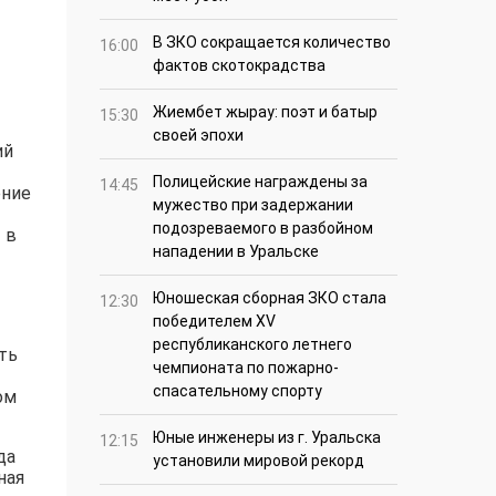
В ЗКО сокращается количество
16:00
фактов скотокрадства
Жиембет жырау: поэт и батыр
15:30
своей эпохи
ий
Полицейские награждены за
14:45
ение
мужество при задержании
подозреваемого в разбойном
 в
нападении в Уральске
Юношеская сборная ЗКО стала
12:30
победителем XV
республиканского летнего
ть
чемпионата по пожарно-
спасательному спорту
ом
Юные инженеры из г. Уральска
12:15
да
установили мировой рекорд
ная