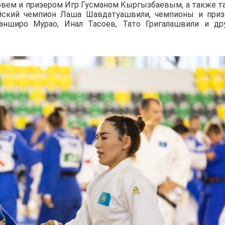
вем и призером Игр Гусманом Кыргызбаевым, а также т
йский чемпион Лаша Шавдатуашвили, чемпионы и при
нширо Мурао, Инал Тасоев, Тато Григалашвили и др