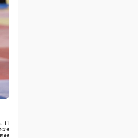
, 11
исле
лаве