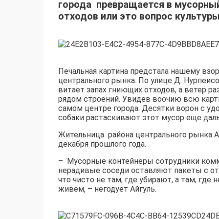
города превращается в мусорный
отходов или это вопрос культур
Печальная картина предстала нашему взор
центрального рынка. По улице Д. Нурпеис
витает запах гниющих отходов, а ветер ра
рядом строений. Увидев воочию всю карти
самом центре города. Десятки ворон с у
собаки растаскивают этот мусор еще дал
Жительница
района центрального рынка А
декабря прошлого года.
–
Мусорные контейнеры сотрудники комму
нерадивые соседи оставляют пакеты с от
что чисто не там, где убирают, а там, где 
живем, – негодует Айгуль.