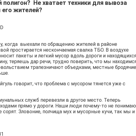
 полигон? Не хватает техники для вывоза
ы его жителей?
у, когда
выехали по обращению жителей в районе
овой простирается нескончаемая свалка ТБО. В воздухе
зносит пакеты и легкий мусор вдоль дороги и находящихс
ну, теряешь дар речи, трудно поверить, что мы находимс
довольствием трапезничают объедками, местные бродячи
ьше.
йгуль говорит, что проблема с мусором тянется уже с
нальных служб перевезли в другое место. Теперь
ходами прямо у дороги. Наши люди почему-то не понимаю
не сорят. Зловоние, полчища мух и мусорные кучи, так мы и