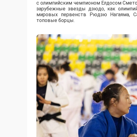
с олимпийским чемпионом Елдосом Смето
зарубежные звезды дзюдо, как олимпи
мировых первенств Рюдзю Нагаяма, Са
топовые борцы.