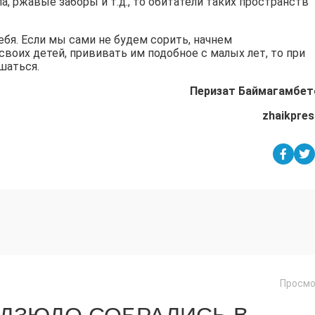
а, ржавые заборы и т.д., то обитатели таких пространств
себя. Если мы сами не будем сорить, начнем
оих детей, прививать им подобное с малых лет, то при
шаться.
Перизат Баймагамбет
zhaikpres
Просмо