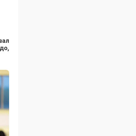
вал
до,