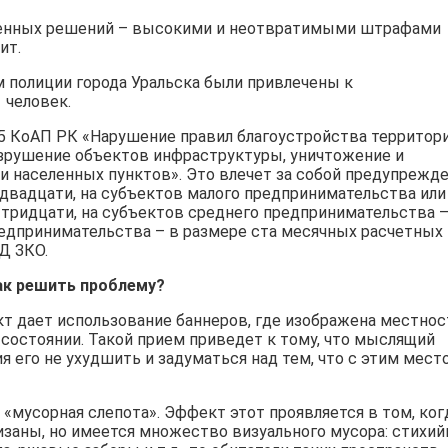
енных решений – высокими и неотвратимыми штрафами
ит.
м полиции города Уральска были привлечены к
человек.
5 КоАП РК «Нарушение правил благоустройства территор
азрушение объектов инфраструктуры, уничтожение и
и населенных пунктов». Это влечет за собой предупрежд
 двадцати, на субъектов малого предпринимательства или
тридцати, на субъектов среднего предпринимательства –
редпринимательства – в размере ста месячных расчетных
Д ЗКО.
ак решить проблему?
т дает использование баннеров, где изображена местнос
 состоянии. Такой прием приведет к тому, что мыслящий
я его не ухудшить и задуматься над тем, что с этим мест
 «мусорная слепота». Эффект этот проявляется в том, ког
заны, но имеется множество визуального мусора: стихий