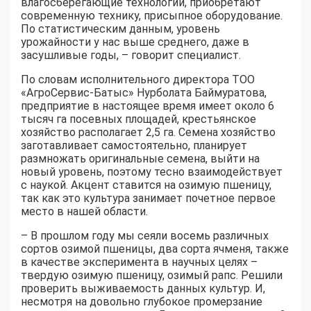
влагосберегающие технологии, приобретают
современную технику, присыпное оборудование.
По статистическим данным, уровень
урожайности у нас выше среднего, даже в
засушливые годы, – говорит специалист.
По словам исполнительного директора ТОО
«АгроСервис-Батыс» Нурболата Баймуратова,
предприятие в настоящее время имеет около 6
тысяч га посевных площадей, крестьянское
хозяйство располагает 2,5 га. Семена хозяйство
заготавливает самостоятельно, планирует
размножать оригинальные семена, выйти на
новый уровень, поэтому тесно взаимодействует
с наукой. Акцент ставится на озимую пшеницу,
так как это культура занимает почетное первое
место в нашей области.
– В прошлом году мы сеяли восемь различных
сортов озимой пшеницы, два сорта ячменя, также
в качестве эксперимента в научных целях –
твердую озимую пшеницу, озимый рапс. Решили
проверить выживаемость данных культур. И,
несмотря на довольно глубокое промерзание