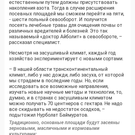
естественным путем должны присутствовать
накопления азота. Тогда в случае расширения
посевных площадей мы сможем перейти на пяти,
- шести польный севооборот. И получится
посеять лечебные травы для очищения почвы от
различных вредителей и болезней. Это так
называемый «доктор Айболит» в севообороте, –
рассказал специалист.
Несмотря на засушливый климат, каждый год
хозяйство экспериментирует с новыми сортами.
– В нашей области трансконтинентальный
климат, либо у нас дожди, либо засуха, от которой
мы страдаем в последние годы. Но, если
исследовать все возможные направления,
изучать новые научные методы и технологии, то,
думаю, и в странах с засушливым климатом
можно получать 70 центнеров с гектара. Не надо
все скидывать на недостаток осадков, –
подытожил Нурболат Баймуратов.
Традиционно, основные площади будут засеяны
зерновыми, масличными и кормовыми
культурами: