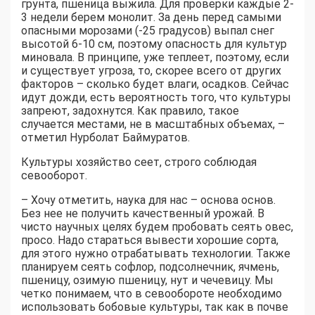
грунта, пшеница выжила. Для проверки каждые 2-
3 недели берем монолит. За день перед самыми
опасными морозами (-25 градусов) выпал снег
высотой 6-10 см, поэтому опасность для культур
миновала. В принципе, уже теплеет, поэтому, если
и существует угроза, то, скорее всего от других
факторов – сколько будет влаги, осадков. Сейчас
идут дожди, есть вероятность того, что культуры
запреют, задохнутся. Как правило, такое
случается местами, не в масштабных объемах, –
отметил Нурболат Баймуратов.
Культуры хозяйство сеет, строго соблюдая
севооборот.
– Хочу отметить, наука для нас – основа основ.
Без нее не получить качественный урожай. В
чисто научных целях будем пробовать сеять овес,
просо. Надо стараться вывести хорошие сорта,
для этого нужно отрабатывать технологии. Также
планируем сеять софлор, подсолнечник, ячмень,
пшеницу, озимую пшеницу, нут и чечевицу. Мы
четко понимаем, что в севообороте необходимо
использовать бобовые культуры, так как в почве