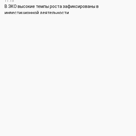
11:15
В ЗКО высокие темпы роста зафиксированы в
инвестиционной деятельности
10:30
По итогам первого полугодия предприятия ЗКО произвели
продукции на 166,6 млрд теңге
6 августа
15:00
Таншовщица из Уральска завоевала Супер-Гран-при в Пекине
13:00
Делаешь ремонт – соблюдай правила
11:00
Молодые гвардейцы впервые вышли на охрану
общественного порядка в Уральске
5 августа
14:45