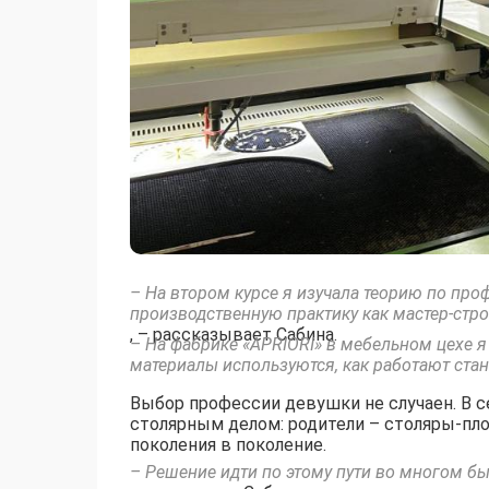
– На втором курсе я изучала теорию по проф
производственную практику как мастер-стр
, – рассказывает Сабина.
– На фабрике «APRIORI» в мебельном цехе я 
материалы используются, как работают стан
Выбор профессии девушки не случаен. В 
столярным делом: родители – столяры-пло
поколения в поколение.
– Решение идти по этому пути во многом бы