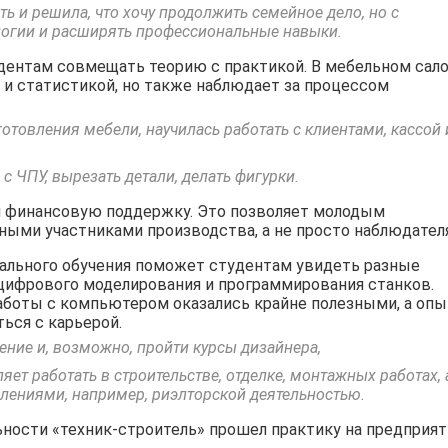
ь и решила, что хочу продолжить семейное дело, но с
огии и расширять профессиональные навыки.
удентам совмещать теорию с практикой. В мебельном сал
 и статистикой, но также наблюдает за процессом
готовления мебели, научилась работать с клиентами, кассой 
с ЧПУ, вырезать детали, делать фигурки.
 и финансовую поддержку. Это позволяет молодым
ными участниками производства, а не просто наблюдател
уального обучения поможет студентам увидеть разные
 цифрового моделирования и программирования станков.
работы с компьютером оказались крайне полезными, а опы
ься с карьерой.
ние и, возможно, пройти курсы дизайнера,
т работать в строительстве, отделке, монтажных работах, 
лениями, например, риэлторской деятельностью.
ьности «техник-строитель» прошел практику на предприя