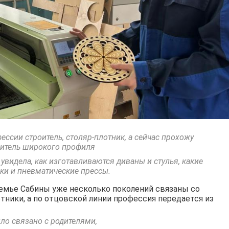
ессии строитель, столяр-плотник, а сейчас прохожу
оитель широкого профиля
увидела, как изготавливаются диваны и стулья, какие
ки и пневматические прессы.
семье Сабины уже несколько поколений связаны со
тники, а по отцовской линии профессия передается из
ло связано с родителями,