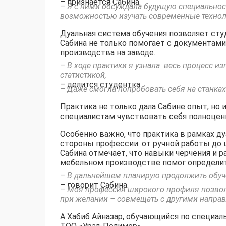
– признается Сабина.
– Я с ними обсуждала будущую специальност
возможностью изучать современные технол
Дуальная система обучения позволяет ст
Сабина не только помогает с документами
производства на заводе.
– В ходе практики я узнала весь процесс из
статистикой,
– делится студентка.
– Даже смогла попробовать себя на станках 
Практика не только дала Сабине опыт, но
специалистам чувствовать себя полноцен
Особенно важно, что практика в рамках д
стороны профессии: от ручной работы до
Сабина отмечает, что навыки черчения и 
мебельном производстве помог определит
– В дальнейшем планирую продолжить обуче
– говорит Сабина.
– Моя профессия широкого профиля позволяе
при желании – совмещать с другими направ
А Хабиб Айназар, обучающийся по специал