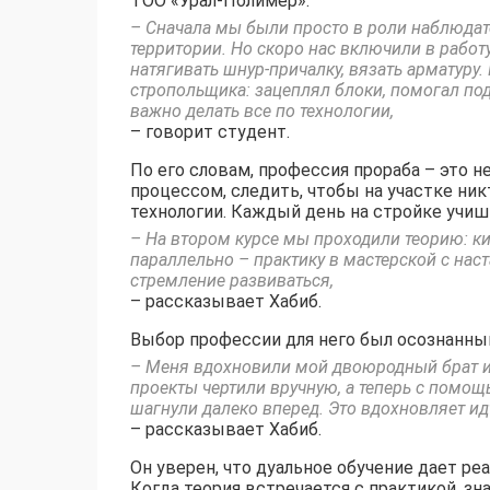
ТОО «Урал-Полимер».
– Сначала мы были просто в роли наблюдате
территории. Но скоро нас включили в работу
натягивать шнур-причалку, вязать арматур
стропольщика: зацеплял блоки, помогал по
важно делать все по технологии,
– говорит студент.
По его словам, профессия прораба – это н
процессом, следить, чтобы на участке ник
технологии. Каждый день на стройке учиш
– На втором курсе мы проходили теорию: ки
параллельно – практику в мастерской с нас
стремление развиваться,
– рассказывает Хабиб.
Выбор профессии для него был осознанны
– Меня вдохновили мой двоюродный брат и 
проекты чертили вручную, а теперь с помощ
шагнули далеко вперед. Это вдохновляет идт
– рассказывает Хабиб.
Он уверен, что дуальное обучение дает р
Когда теория встречается с практикой, зн