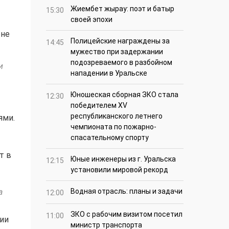
Жиембет жырау: поэт и батыр
15:30
своей эпохи
оне
Полицейские награждены за
14:45
мужество при задержании
подозреваемого в разбойном
и
нападении в Уральске
Юношеская сборная ЗКО стала
12:30
победителем XV
республиканского летнего
ями.
чемпионата по пожарно-
спасательному спорту
т в
Юные инженеры из г. Уральска
12:15
установили мировой рекорд
а
Водная отрасль: планы и задачи
12:00
ЗКО с рабочим визитом посетил
11:00
тии
министр транспорта