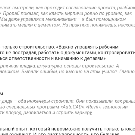
лей: смотрели, как проходит согласование проекта, разбив
. Прораб показал, как класть кирпичи ровно по уровню, как
у. Мы даже управляли механизмами – я был помощником
днимать мешки с цементом. На практике понимаешь, наскол
е только строительство: «Важно управлять рабочим
то не пострадал, работать с документами, контролироват
ься ответственности и вниманию к деталям».
рпичная кладка, штукатурка, основы строительства. А
тавником. Бывали ошибки, но именно на этом учился. Главно
м.
дядя – оба инженеры-строители. Они показывали, как рань
ью специальных программ «AutoCAD», «Revit», технологии
и вперед, развиваться и строить карьеру,
еальный опыт, который невозможно получить только в клас
ания оживают. И это дает уверенность, что будущая