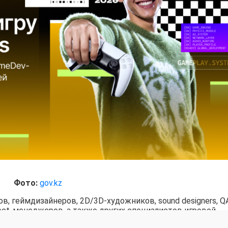
Фото:
gov.kz
, геймдизайнеров, 2D/3D-художников, sound designers, Q
ject-менеджеров, а также других специалистов игровой
готовой команды: её формирование станет частью