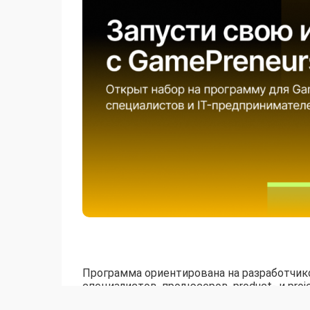
Программа ориентирована на разработчиков
специалистов, продюсеров, product- и pro
индустрии. Участвовать можно даже без 