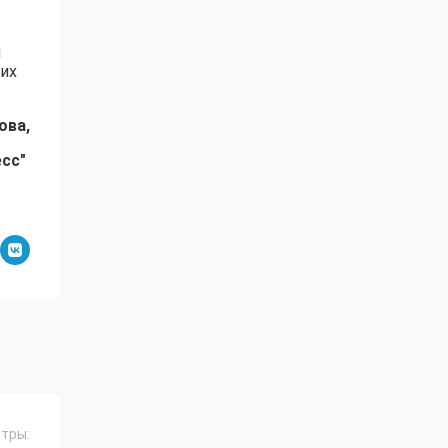
я
чих
ова,
есс"
тры: