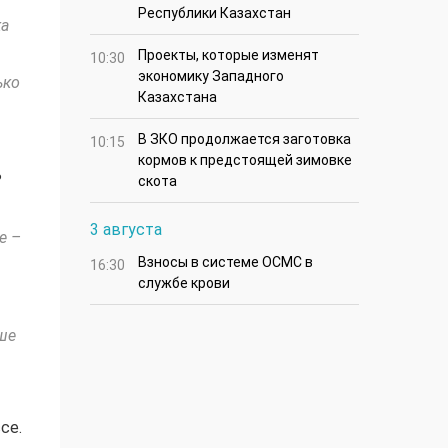
Республики Казахстан
ка
Проекты, которые изменят
10:30
экономику Западного
ько
Казахстана
В ЗКО продолжается заготовка
10:15
кормов к предстоящей зимовке
ь
скота
3 августа
е –
Взносы в системе ОСМС в
16:30
службе крови
ше
се.