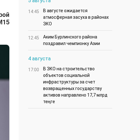
5 августа
В августе ожидается
14:45
рой
атмосферная засуха в районах
M15
ЗКО
Аким Бурлинского района
12:45
поздравил чемпионку Азии
4 августа
В ЗКО на строительство
17:00
объектов социальной
инфраструктуры за счет
возвращенных государству
активов направлено 17,7 млрд
теңге