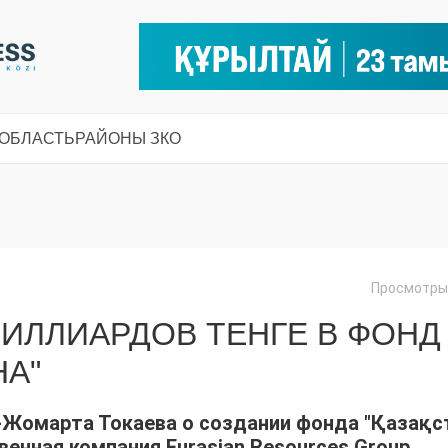
 ОБЛАСТЬ
РАЙОНЫ ЗКО
Просмотры:
МИЛЛИАРДОВ ТЕНГЕ В ФОНД
НА"
Жомарта Токаева о создании фонда "Қазақс
венная компания Eurasian Resources Group