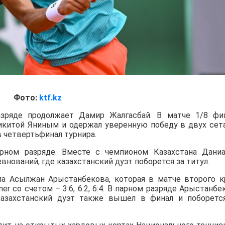
Фото:
ktf.kz
зряде продолжает Дамир Жалгасбай. В матче 1/8 фи
Никитой Яниным и одержал уверенную победу в двух сет
в четвертьфинал турнира.
ном разряде. Вместе с чемпионом Казахстана Дани
нований, где казахстанский дуэт поборется за титул.
а Асылжан Арыстанбекова, которая в матче второго к
iner со счетом – 3:6, 6:2, 6:4. В парном разряде Арыстанбе
азахстанский дуэт также вышел в финал и поборетс