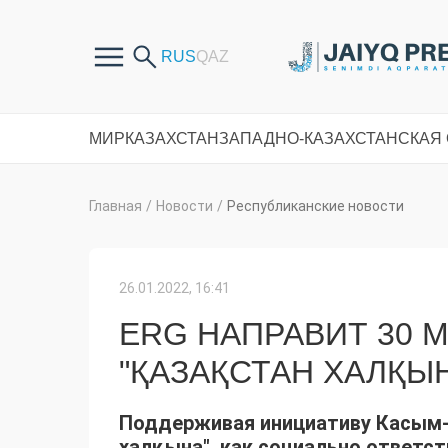
МИР
КАЗАХСТАН
ЗАПАДНО-КАЗАХСТАНСКАЯ
Главная
/
Новости
/
Республиканские новости
26.01.2022, 16:41
ERG НАПРАВИТ 30 
"ҚАЗАҚСТАН ХАЛҚЫ
Поддерживая инициативу Касым-
халқына", как социально ответст