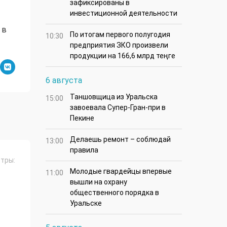
зафиксированы в
инвестиционной деятельности
 в
По итогам первого полугодия
10:30
предприятия ЗКО произвели
продукции на 166,6 млрд теңге
6 августа
Таншовщица из Уральска
15:00
завоевала Супер-Гран-при в
Пекине
Делаешь ремонт – соблюдай
13:00
правила
тры:
Молодые гвардейцы впервые
11:00
вышли на охрану
общественного порядка в
Уральске