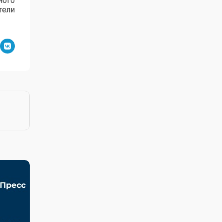
ного
тели