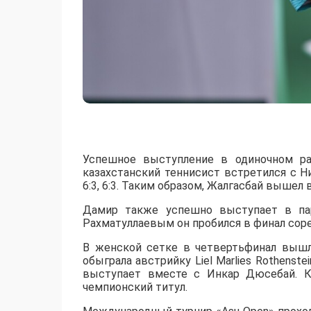
Успешное выступление в одиночном ра
казахстанский теннисист встретился с 
6:3, 6:3. Таким образом, Жалгасбай вышел 
Дамир также успешно выступает в пар
Рахматуллаевым он пробился в финал сорев
В женской сетке в четвертьфинал вышл
обыграла австрийку Liel Marlies Rothenste
выступает вместе с Инкар Дюсебай. К
чемпионский титул.