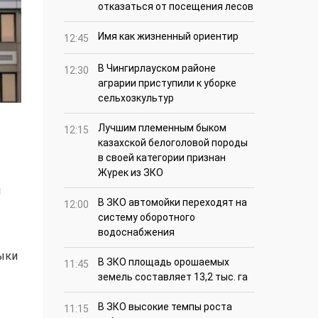
отказаться от посещения лесов
Имя как жизненный ориентир
12:45
В Чингирлауском районе
12:30
аграрии приступили к уборке
сельхозкультур
Лучшим племенным быком
12:15
казахской белоголовой породы
в своей категории признан
Жүрек из ЗКО
и
В ЗКО автомойки переходят на
12:00
систему оборотного
водоснабжения
ыки
В ЗКО площадь орошаемых
11:45
земель составляет 13,2 тыс. га
В ЗКО высокие темпы роста
11:15