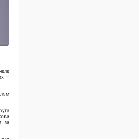
нала
ах —
алом
руга
кова
я за