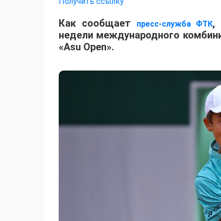
Получить ссылку
Как сообщает
,
пресс-служба ФТК
недели международного комбинир
«Asu Open».