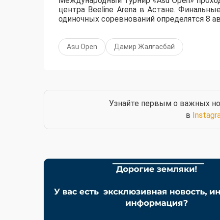
Международный турнир «Asu Open» прохо
центра Beeline Arena в Астане. Финальны
одиночных соревнований определятся 8 ав
Asu Open
Дамир Жалғасбай
Узнайте первым о важных но
в
Instagr