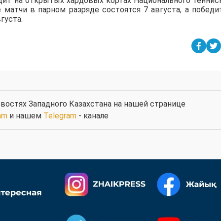
дит на открытых хардовых кортах Национального теннис
е матчи в парном разряде состоятся 7 августа, а победи
густа.
востях Западного Казахстана на нашей странице
am
и нашем
Telegram
- канале