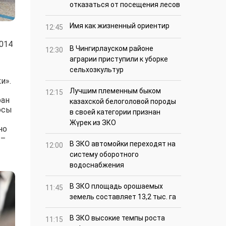
отказаться от посещения лесов
Имя как жизненный ориентир
12:45
2014
В Чингирлауском районе
12:30
аграрии приступили к уборке
сельхозкультур
и».
Лучшим племенным быком
12:15
ран
казахской белоголовой породы
осы
в своей категории признан
Жүрек из ЗКО
но
 –
В ЗКО автомойки переходят на
12:00
систему оборотного
водоснабжения
В ЗКО площадь орошаемых
11:45
земель составляет 13,2 тыс. га
В ЗКО высокие темпы роста
11:15