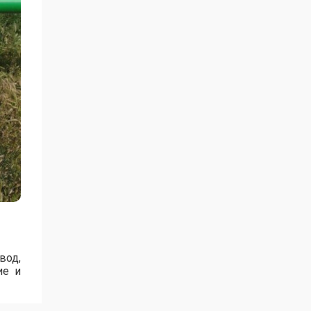
вод,
ие и
я.