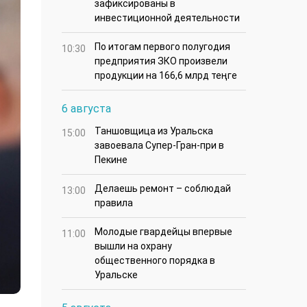
зафиксированы в
инвестиционной деятельности
По итогам первого полугодия
10:30
предприятия ЗКО произвели
продукции на 166,6 млрд теңге
6 августа
Таншовщица из Уральска
15:00
завоевала Супер-Гран-при в
Пекине
Делаешь ремонт – соблюдай
13:00
правила
Молодые гвардейцы впервые
11:00
вышли на охрану
общественного порядка в
Уральске