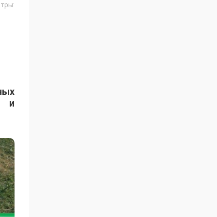
тры:
ных
я и