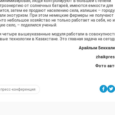
минимизирован, люди контролируют в большей степени.
роэнергию от солнечных батарей, имеются емкости для
ится, затем ее продают населению села, излишек – городу
али экотуризм. При этом немецкие фермеры не получают
что небольшое хозяйство не только работает на себя, но и
е село, – поделился ученый.
ти четыре вышеуказанные модуля работали в совокупност
е технологии в Казахстане. Это главная задача на сегод
Арайлым Беккали
zhaikpres
Фото ав
пресс-конференция