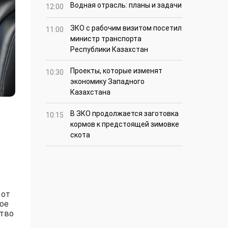
Водная отрасль: планы и задачи
12:00
ЗКО с рабочим визитом посетил
11:00
министр транспорта
Республики Казахстан
Проекты, которые изменят
10:30
экономику Западного
Казахстана
В ЗКО продолжается заготовка
10:15
кормов к предстоящей зимовке
скота
е
 от
кое
ство