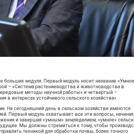
ре больших модуля. Первый модуль носит название «Умно
орой – «Система растениеводства и животноводства в
«Передовые методы научной работы» и четвертый –
я в интересах устойчивого сельского хозяйства».
ие. На сегодняшний день в сельском хозяйстве имеются
ей. Первый модуль охватывает все эти вопросы, начиная
режения и завершая «умным» земледелием, «умное» сельс
е будущее. Мы должны стремиться к тому, чтобы производ
управлять техникой для обработки почвы, более точного