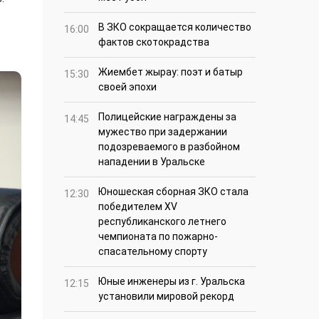
В ЗКО сокращается количество
16:00
фактов скотокрадства
Жиембет жырау: поэт и батыр
15:30
своей эпохи
Полицейские награждены за
14:45
мужество при задержании
подозреваемого в разбойном
нападении в Уральске
Юношеская сборная ЗКО стала
12:30
победителем XV
республиканского летнего
чемпионата по пожарно-
спасательному спорту
Юные инженеры из г. Уральска
12:15
установили мировой рекорд