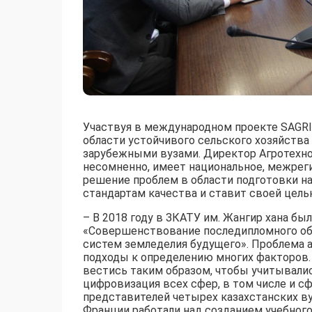
Участвуя в международном проекте SAGR
области устойчивого сельского хозяйств
зарубежными вузами. Директор Агротехнол
несомненно, имеет национальное, межреги
решение проблем в области подготовки н
стандартам качества и ставит своей цел
– В 2018 году в ЗКАТУ им. Жангир хана б
«Совершенствование последипломного обр
систем земледелия будущего». Проблема а
подходы к определению многих факторов.
вестись таким образом, чтобы учитывали
цифровизация всех сфер, в том числе и с
представителей четырех казахстанских вуз
Франции работали над созданием учебного