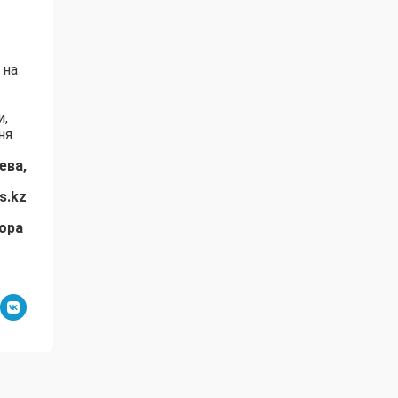
.
 на
и,
ня.
ева,
s.kz
тора