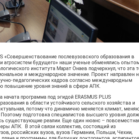
IS «Совершенствование послевузовского образования в
а и агросистем будущего» наши ученые обменялись опытом
огического института Марат Онаев подчеркнул, что эта т
ональное и международное значение. Проект направлен н
аучно-педагогических кадров согласно международным
ью повышение уровня знаний в сфере АПК.
ыла начата программа под эгидой ERASMUS PLUS
азования в области устойчивого сельского хозяйства и
ктуальная, потому что динамично меняется климат, меня
 Поэтому подготовка специалистов высшего уровня дол
сь существующие реалии. Еще один нюанс – повсеместна
феры АПК. В этой связи коллектив, состоящий из
ов, российских вузов, вузов Германии, Польши, Чехии,
 плана и программы для будущих докторантов, аспирантов