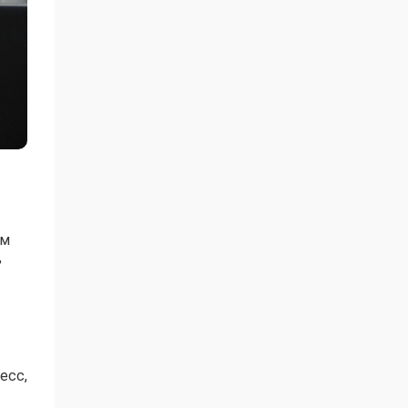
ым
,
есс,