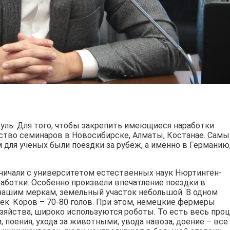
ль. Для того, чтобы закрепить имеющиеся наработки
ство семинаров в Новосибирске, Алматы, Костанае. Сам
ля ученых были поездки за рубеж, а именно в Германию
дничали с университетом естественных наук Нюртинген-
работки. Особенно произвели впечатление поездки в
ашим меркам, земельный участок небольшой. В одном
ек. Коров – 70-80 голов. При этом, немецкие фермеры
зяйства, широко используются роботы. То есть весь проц
, поения, ухода за животными, увода навоза, доение – все