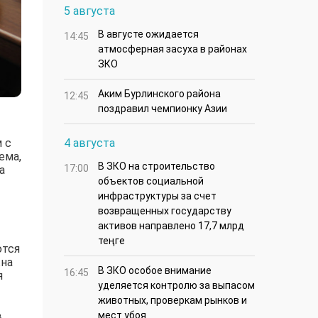
5 августа
В августе ожидается
14:45
атмосферная засуха в районах
ЗКО
Аким Бурлинского района
12:45
поздравил чемпионку Азии
 с
4 августа
ема,
В ЗКО на строительство
17:00
а
объектов социальной
инфраструктуры за счет
возвращенных государству
активов направлено 17,7 млрд
теңге
ются
жна
В ЗКО особое внимание
16:45
я
уделяется контролю за выпасом
животных, проверкам рынков и
.
мест убоя