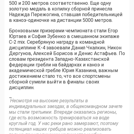
500 и 200 метров соответственно. Еще одну
золотую медаль в копилку сборной принесла
Надежда Пережогина, ставшая победительницей
в каноэ-одиночке на дистанции 5000 метров.
Бронзовыми призерами чемпионата стали Егор
Юртаев и София Зубенко в смешанном экипаже
С-2 mix. Серебряную награду в командной
дисциплине К-4 завоевали Данил Чкалкин, Никон
Дергунов, Алексей Борисов и Денис Астафьев. По
словам президента Западно-Казахстанской
федерации гребли на байдарках и каноэ и
академической гребле Юрия Казанина, важным
достижением стало то, что все спортсмены
сборной сумели выйти в финалы своих
дисциплин.
–
Несмотря на высокие результаты в
индивидуальных заездах, в общекомандном зачете
мы стали третьими. Впереди оказались регионы,
где есть возможность тренироваться на воде
круглый год. У нас реки рано замерзают, поэтому
потенциал наших гребцов можно реализовать