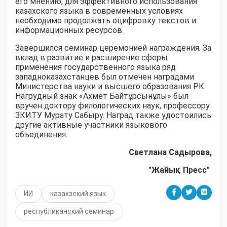
его мнению, для эффективного использования
казахского языка в современных условиях
необходимо продолжать оцифровку текстов и
информационных ресурсов.
Завершился семинар церемонией награждения. За
вклад в развитие и расширение сферы
применения государственного языка ряд
западноказахстанцев был отмечен наградами
Министерства науки и высшего образования РК.
Нагрудный знак «Ахмет Байтұрсынұлы» был
вручен доктору филологических наук, профессору
ЗКИТУ Мурату Сабыру. Наград также удостоились
другие активные участники языкового
объединения.
Светлана Садырова,
"Жайық Пресс"
ИИ
казахзский язык
республиканский семинар