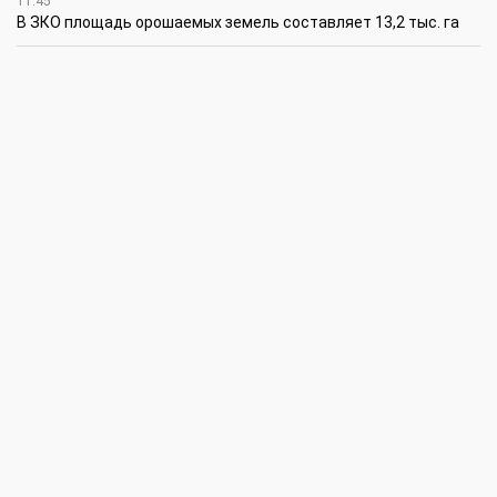
11:45
В ЗКО площадь орошаемых земель составляет 13,2 тыс. га
11:15
В ЗКО высокие темпы роста зафиксированы в
инвестиционной деятельности
10:30
По итогам первого полугодия предприятия ЗКО произвели
продукции на 166,6 млрд теңге
6 августа
15:00
Таншовщица из Уральска завоевала Супер-Гран-при в Пекине
13:00
Делаешь ремонт – соблюдай правила
11:00
Молодые гвардейцы впервые вышли на охрану
общественного порядка в Уральске