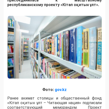
присоединилась к масштабному
республиканскому проекту «Кітап оқитын ұлт».
Фото:
gov.kz
Ранее акимат столицы и общественный фонд
«Кітап оқитын ұлт – Читающая нация» подписали
соответствующий меморандум. Проект