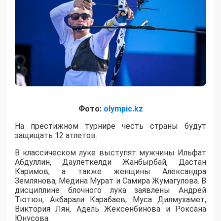
Фото:
olympic.kz
На престижном турнире честь страны будут
защищать 12 атлетов.
В классическом луке выступят мужчины Ильфат
Абдуллин, Даулеткелди Жанбырбай, Дастан
Каримов, а также женщины Александра
Землянова, Медина Мурат и Самира Жумагулова. В
дисциплине блочного лука заявлены Андрей
Тютюн, Акбарали Карабаев, Муса Дилмухамет,
Виктория Лян, Адель Жексенбинова и Роксана
Юнусова.