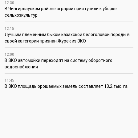
12:30
В Чингирлауском районе аграрии приступили к уборке
сельхозкультур
12:15
Лучшим племенным быком казахской белоголовой породы в
своей категории признан Жүрек из ЗКО
12:00
В ЗКО автомойки переходят на систему оборотного
водоснабжения
11:45
В ЗКО площадь орошаемых земель составляет 13,2 тыс. га
11:15
В ЗКО высокие темпы роста зафиксированы в
инвестиционной деятельности
10:30
По итогам первого полугодия предприятия ЗКО произвели