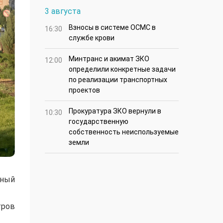
3 августа
Взносы в системе ОСМС в
16:30
службе крови
Минтранс и акимат ЗКО
12:00
определили конкретные задачи
по реализации транспортных
проектов
Прокуратура ЗКО вернули в
10:30
государственную
собственность неиспользуемые
земли
нный
тров