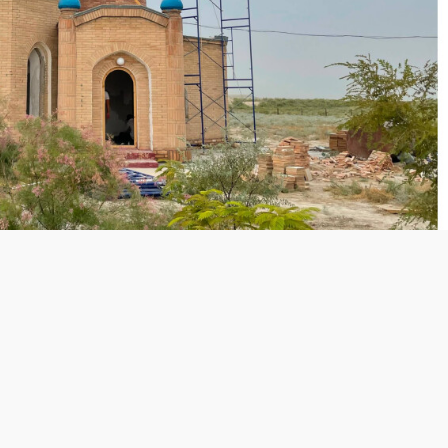
ото:
madenietaqparat
вывают керамическим кирпичом, после чего швы обрабо
от влаги.