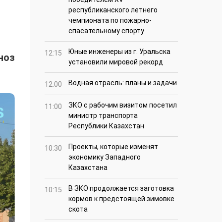
республиканского летнего
чемпионата по пожарно-
спасательному спорту
Юные инженеры из г. Уральска
12:15
ноз
установили мировой рекорд
Водная отрасль: планы и задачи
12:00
ЗКО с рабочим визитом посетил
11:00
министр транспорта
Республики Казахстан
Проекты, которые изменят
10:30
экономику Западного
Казахстана
В ЗКО продолжается заготовка
10:15
кормов к предстоящей зимовке
скота