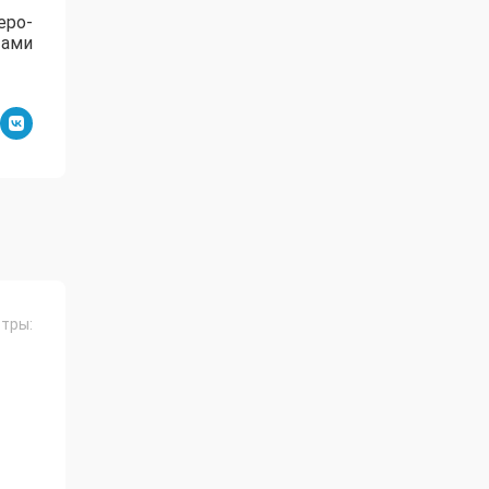
еро-
тами
тры: