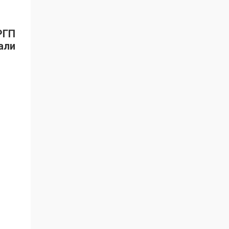
РГП
али