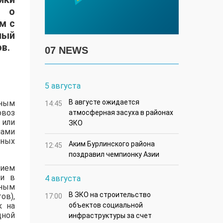
й о
м с
ный
в.
07 NEWS
5 августа
В августе ожидается
дным
14:45
овоз
атмосферная засуха в районах
 или
ЗКО
нами
тных
Аким Бурлинского района
12:45
поздравил чемпионку Азии
нием
ми в
4 августа
нным
В ЗКО на строительство
ов),
17:00
к на
объектов социальной
дной
инфраструктуры за счет