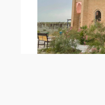
Ф
На данном этапе купола объекта облицо
гидроизоляционным составом для защиты 