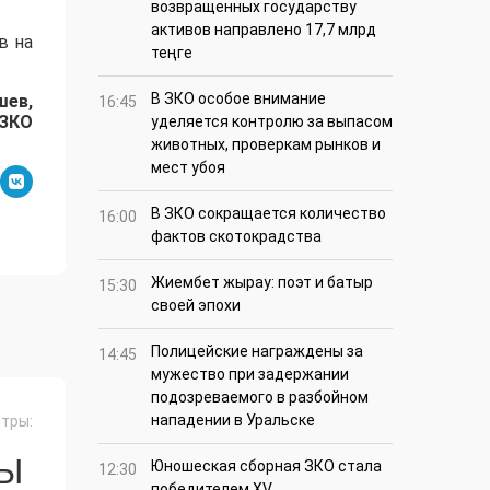
возвращенных государству
активов направлено 17,7 млрд
в на
теңге
В ЗКО особое внимание
шев,
16:45
 ЗКО
уделяется контролю за выпасом
животных, проверкам рынков и
мест убоя
В ЗКО сокращается количество
16:00
фактов скотокрадства
Жиембет жырау: поэт и батыр
15:30
своей эпохи
Полицейские награждены за
14:45
мужество при задержании
подозреваемого в разбойном
нападении в Уральске
тры:
СЫ
Юношеская сборная ЗКО стала
12:30
победителем XV