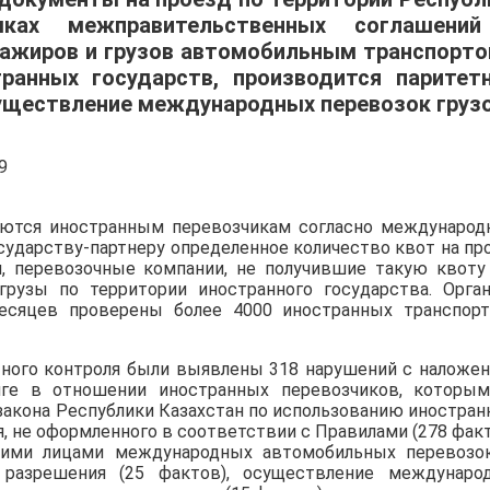
мках межправительственных соглашени
ажиров и грузов автомобильным транспорто
ранных государств, производится паритет
уществление международных перевозок грузо
ются иностранным перевозчикам согласно междунаро
сударству-партнеру определенное количество квот на пр
м, перевозочные компании, не получившие такую квоту
грузы по территории иностранного государства. Орга
месяцев проверены более 4000 иностранных транспор
ртного контроля были выявлены 318 нарушений с наложе
ге в отношении иностранных перевозчиков, которы
закона Республики Казахстан по использованию иностра
 не оформленного в соответствии с Правилами (278 факт
ими лицами международных автомобильных перевозо
 разрешения (25 фактов), осуществление междунаро