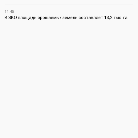
11:45
В ЗКО площадь орошаемых земель составляет 13,2 тыс. га
11:15
В ЗКО высокие темпы роста зафиксированы в
инвестиционной деятельности
10:30
По итогам первого полугодия предприятия ЗКО произвели
продукции на 166,6 млрд теңге
6 августа
15:00
Таншовщица из Уральска завоевала Супер-Гран-при в Пекине
13:00
Делаешь ремонт – соблюдай правила
11:00
Молодые гвардейцы впервые вышли на охрану