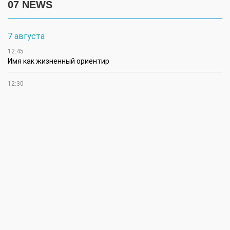
07 NEWS
7 августа
12:45
Имя как жизненный ориентир
12:30
В Чингирлауском районе аграрии приступили к уборке
сельхозкультур
12:15
Лучшим племенным быком казахской белоголовой породы в
своей категории признан Жүрек из ЗКО
12:00
В ЗКО автомойки переходят на систему оборотного
водоснабжения
11:45
В ЗКО площадь орошаемых земель составляет 13,2 тыс. га