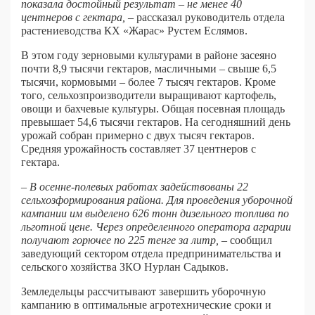
показала достойный результат – не менее 40
центнеров с гектара,
– рассказал руководитель отдела
растениеводства КХ «Жарас» Рустем Еслямов.
В этом году зерновыми культурами в районе засеяно
почти 8,9 тысячи гектаров, масличными – свыше 6,5
тысячи, кормовыми – более 7 тысяч гектаров. Кроме
того, сельхозпроизводители выращивают картофель,
овощи и бахчевые культуры. Общая посевная площадь
превышает 54,6 тысячи гектаров. На сегодняшний день
урожай собран примерно с двух тысяч гектаров.
Средняя урожайность составляет 37 центнеров с
гектара.
– В осенне-полевых работах задействованы 22
сельхозформирования района. Для проведения уборочной
кампании им выделено 626 тонн дизельного топлива по
льготной цене. Через определенного оператора аграрии
получают горючее по 225 тенге за литр,
– сообщил
заведующий сектором отдела предпринимательства и
сельского хозяйства ЗКО Нурлан Садыков.
Земледельцы рассчитывают завершить уборочную
кампанию в оптимальные агротехнические сроки и