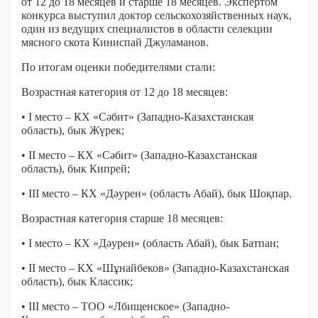
от 12 до 18 месяцев и старше 18 месяцев. Экспертом
конкурса выступил доктор сельскохозяйственных наук,
один из ведущих специалистов в области селекции
мясного скота Киниспай Джуламанов.
По итогам оценки победителями стали:
Возрастная категория от 12 до 18 месяцев:
• I место – КХ «Сәбит» (Западно-Казахстанская
область), бык Жүрек;
• II место – КХ «Сәбит» (Западно-Казахстанская
область), бык Кипрей;
• III место – КХ «Дәурен» (область Абай), бык Шоқпар.
Возрастная категория старше 18 месяцев:
• I место – КХ «Дәурен» (область Абай), бык Батпан;
• II место – КХ «Шұнайбеков» (Западно-Казахстанская
область), бык Классик;
• III место – ТОО «Лбищенское» (Западно-