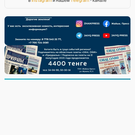
в
Instagram
и нашем
Telegram
- канале