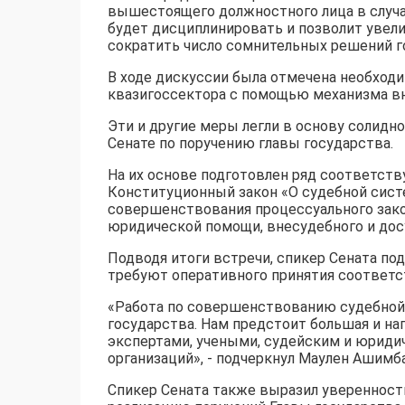
вышестоящего должностного лица в случа
будет дисциплинировать и позволит уве
сократить число сомнительных решений г
В ходе дискуссии была отмечена необход
квазигоссектора с помощью механизма в
Эти и другие меры легли в основу солидн
Сенате по поручению главы государства.
На их основе подготовлен ряд соответств
Конституционный закон «О судебной систе
совершенствования процессуального зако
юридической помощи, внесудебного и дос
Подводя итоги встречи, спикер Сената по
требуют оперативного принятия соответс
«Работа по совершенствованию судебной
государства. Нам предстоит большая и на
экспертами, учеными, судейским и юриди
организаций», - подчеркнул Маулен Ашимб
Спикер Сената также выразил уверенност