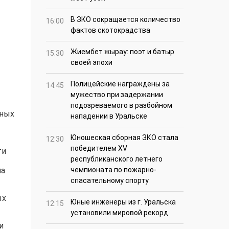
В ЗКО сокращается количество
16:00
фактов скотокрадства
Жиембет жырау: поэт и батыр
15:30
своей эпохи
Полицейские награждены за
14:45
мужество при задержании
подозреваемого в разбойном
нных
нападении в Уральске
Юношеская сборная ЗКО стала
12:30
победителем XV
ти
республиканского летнего
на
чемпионата по пожарно-
спасательному спорту
ых
Юные инженеры из г. Уральска
12:15
установили мировой рекорд
и