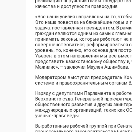
реализацию поручений Главы государств
качества и доступности правосудия.
«Все наши усилия направлены на то, чтоб
Это наша повестка на ближайшие годы и т
задача, поставленная президентом. В рам
граждан являются одним из самых главных 
принимать законы, которые работают на п
совершенствоваться, реформироваться с
уровень, то, конечно, это основа для пос
Уверен, в этом направлении мы все вместе
представить казахстанскому обществу и, 
Мажилис», – заключил Маулен Ашимбаев.
Модератором выступил председатель Коми
системе и правоохранительным органам В
Наряду с депутатами Парламента в работе
Верховного суда, Генеральной прокуратур
общественного развития и других заинте
международных организаций, таких как О
ученые-правоведы.
Выработанные рабочей группой при Сенат
процессуального законодательства будут