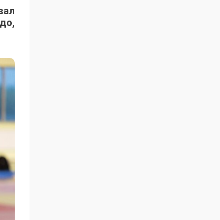
вал
до,