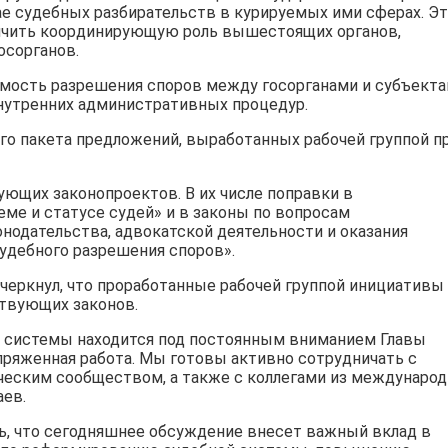
е судебных разбирательств в курируемых ими сферах. Э
личить координирующую роль вышестоящих органов,
осорганов.
имость разрешения споров между госорганами и субъект
нутренних административных процедур.
ого пакета предложений, выработанных рабочей группой п
ующих законопроектов. В их числе поправки в
ме и статусе судей» и в законы по вопросам
нодательства, адвокатской деятельности и оказания
удебного разрешения споров».
дчеркнул, что проработанные рабочей группой инициативы
твующих законов.
 системы находится под постоянным вниманием Главы
пряженная работа. Мы готовы активно сотрудничать с
ческим сообществом, а также с коллегами из междунаро
аев.
ь, что сегодняшнее обсуждение внесет важный вклад в