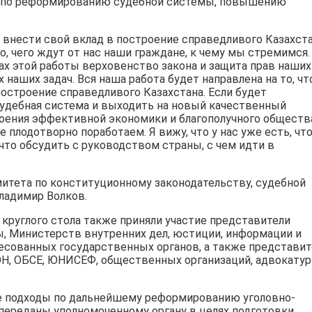
а по реформированию судебной системы, повышению
ы внести свой вклад в построение справедливого Казахста
о, чего ждут от нас наши граждане, к чему мы стремимся.
ках этой работы верховенство закона и защита прав наших
наших задач. Вся наша работа будет направлена на то, ч
остроение справедливого Казахстана. Если будет
удебная система и выходить на новый качественный
троения эффективной экономики и благополучного обществ
 плодотворно поработаем. Я вижу, что у нас уже есть, чт
что обсудить с руководством страны, с чем идти в
тета по конституционному законодательству, судебной
ладимир Волков.
 круглого стола также приняли участие представители
ы, Министерств внутренних дел, юстиции, информации и
ресованных государственных органов, а также представит
ОН, ОБСЕ, ЮНИСЕФ, общественных организаций, адвокатур
е подходы по дальнейшему реформированию уголовно-
 переданы уполномоченному органу в целях подготовки