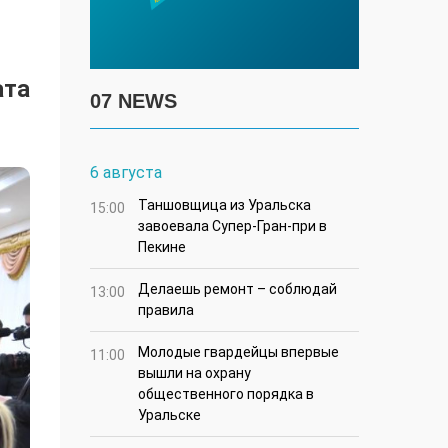
ата
07 NEWS
6 августа
Таншовщица из Уральска
15:00
завоевала Супер-Гран-при в
Пекине
Делаешь ремонт – соблюдай
13:00
правила
Молодые гвардейцы впервые
11:00
вышли на охрану
общественного порядка в
Уральске