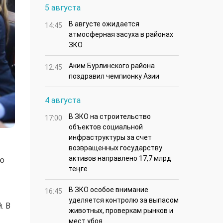
5 августа
В августе ожидается
14:45
атмосферная засуха в районах
ЗКО
Аким Бурлинского района
12:45
поздравил чемпионку Азии
4 августа
В ЗКО на строительство
17:00
объектов социальной
инфраструктуры за счет
возвращенных государству
активов направлено 17,7 млрд
ию
теңге
В ЗКО особое внимание
16:45
уделяется контролю за выпасом
. В
животных, проверкам рынков и
мест убоя