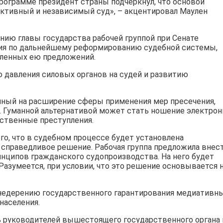
рограмме президент страны подчеркнул, что основой
ективный и независимый суд», – акцентировал Маулен
нию главы государства рабочей группой при Сенате
ия по дальнейшему реформированию судебной системы,
вленных ею предложений.
 давления силовых органов на судей и развитию
енный на расширение сферы применения мер пресечения,
 Гуманной альтернативой может стать ношение электро
ьственные преступления.
го, что в судебном процессе будет установлена
 справедливое решение. Рабочая группа предложила внес
нципов гражданского судопроизводства. На него будет
Разумеется, при условии, что это решение основывается 
внедерению государственного гарантирования медиативн
населения.
 руководителей вышестоящего государственного органа 