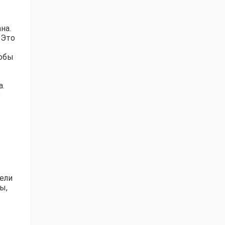
на.
 Это
тобы
а.
о
ели
ы,