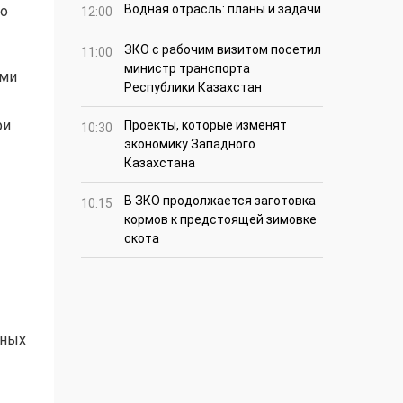
Водная отрасль: планы и задачи
то
12:00
ЗКО с рабочим визитом посетил
11:00
министр транспорта
ами
Республики Казахстан
ри
Проекты, которые изменят
10:30
экономику Западного
Казахстана
В ЗКО продолжается заготовка
10:15
кормов к предстоящей зимовке
скота
дных