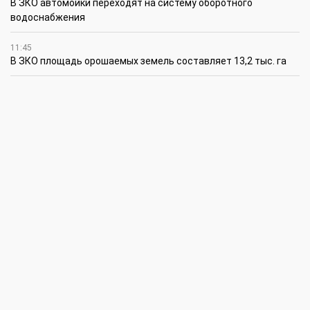
В ЗКО автомойки переходят на систему оборотного
водоснабжения
11:45
В ЗКО площадь орошаемых земель составляет 13,2 тыс. га
11:15
В ЗКО высокие темпы роста зафиксированы в
инвестиционной деятельности
10:30
По итогам первого полугодия предприятия ЗКО произвели
продукции на 166,6 млрд теңге
6 августа
15:00
Таншовщица из Уральска завоевала Супер-Гран-при в Пекине
13:00
Делаешь ремонт – соблюдай правила