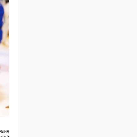
овня
ущей