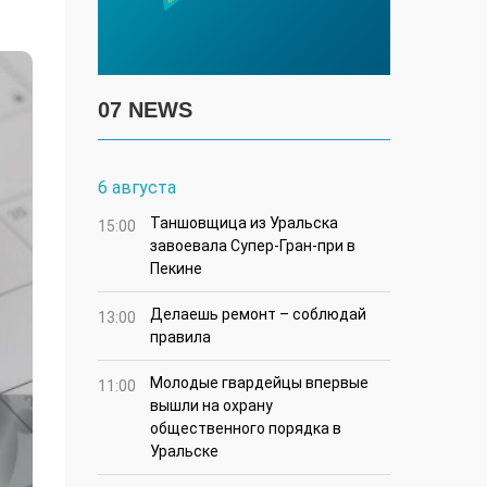
07 NEWS
6 августа
Таншовщица из Уральска
15:00
завоевала Супер-Гран-при в
Пекине
Делаешь ремонт – соблюдай
13:00
правила
Молодые гвардейцы впервые
11:00
вышли на охрану
общественного порядка в
Уральске