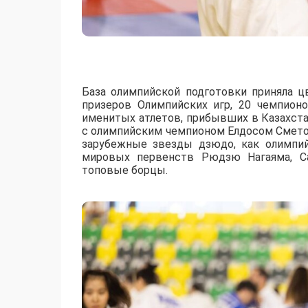
База олимпийской подготовки приняла ц
призеров Олимпийских игр, 20 чемпион
именитых атлетов, прибывших в Казахст
с олимпийским чемпионом Елдосом Смето
зарубежные звезды дзюдо, как олимпи
мировых первенств Рюдзю Нагаяма, Са
топовые борцы.