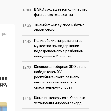
В ЗКО сокращается количество
16:00
фактов скотокрадства
Жиембет жырау: поэт и батыр
15:30
своей эпохи
тры:
Полицейские награждены за
14:45
мужество при задержании
подозреваемого в разбойном
нападении в Уральске
Юношеская сборная ЗКО стала
12:30
победителем XV
вал
республиканского летнего
чемпионата по пожарно-
до,
спасательному спорту
Юные инженеры из г. Уральска
12:15
установили мировой рекорд