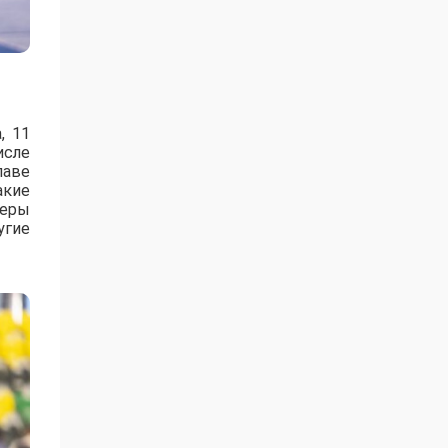
, 11
исле
лаве
акие
зеры
угие