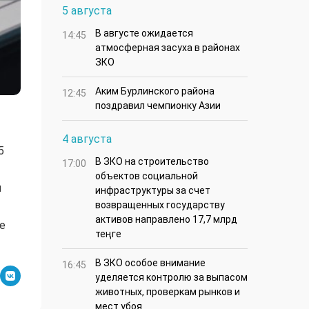
5 августа
В августе ожидается
14:45
атмосферная засуха в районах
ЗКО
Аким Бурлинского района
12:45
поздравил чемпионку Азии
4 августа
5
В ЗКО на строительство
17:00
объектов социальной
и
инфраструктуры за счет
возвращенных государству
активов направлено 17,7 млрд
е
теңге
В ЗКО особое внимание
16:45
уделяется контролю за выпасом
животных, проверкам рынков и
мест убоя