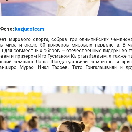
Фото:
kazjudoteam
вет мирового спорта, собрав три олимпийских чемпиона
ов мира и около 50 призеров мировых первенств. В ч
ан для совместных сборов — отечественные лидеры во г
вем и призером Игр Гусманом Кыргызбаевым, а также т
йский чемпион Лаша Шавдатуашвили, чемпионы и при
нширо Мурао, Инал Тасоев, Тато Григалашвили и др