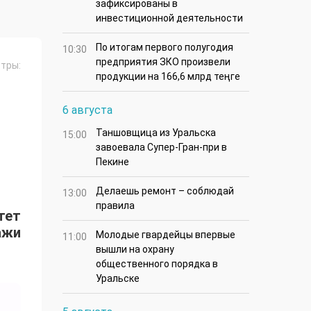
зафиксированы в
инвестиционной деятельности
По итогам первого полугодия
10:30
предприятия ЗКО произвели
тры:
продукции на 166,6 млрд теңге
6 августа
Таншовщица из Уральска
15:00
завоевала Супер-Гран-при в
Пекине
Делаешь ремонт – соблюдай
13:00
правила
тет
ажи
Молодые гвардейцы впервые
11:00
вышли на охрану
общественного порядка в
Уральске