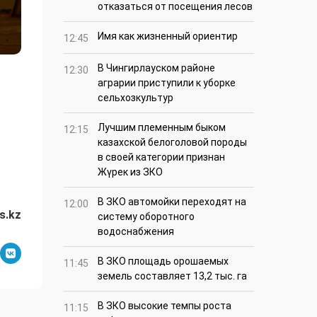
отказаться от посещения лесов
Имя как жизненный ориентир
12:45
В Чингирлауском районе
12:30
аграрии приступили к уборке
сельхозкультур
Лучшим племенным быком
12:15
казахской белоголовой породы
в своей категории признан
Жүрек из ЗКО
В ЗКО автомойки переходят на
12:00
s.kz
систему оборотного
водоснабжения
В ЗКО площадь орошаемых
11:45
земель составляет 13,2 тыс. га
В ЗКО высокие темпы роста
11:15