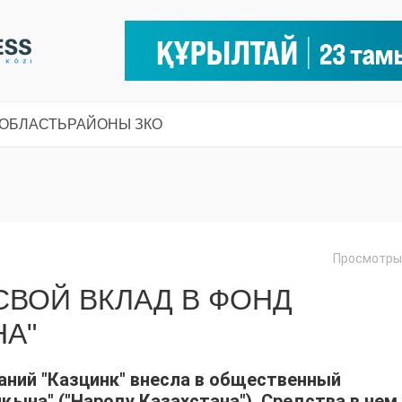
 ОБЛАСТЬ
РАЙОНЫ ЗКО
Просмотры:
СВОЙ ВКЛАД В ФОНД
НА"
аний "Казцинк" внесла в общественный
ына" ("Народу Казахстана"). Средства в нем