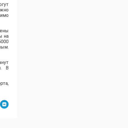
огут
ожно
имо
рены
ы на
5000
ным.
анут
. В
рта,