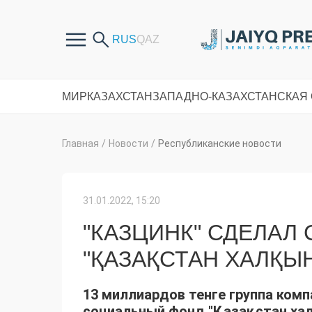
МИР
КАЗАХСТАН
ЗАПАДНО-КАЗАХСТАНСКАЯ
Главная
/
Новости
/
Республиканские новости
31.01.2022, 15:20
"КАЗЦИНК" СДЕЛАЛ 
"ҚАЗАҚСТАН ХАЛҚЫ
13 миллиардов тенге группа комп
социальный фонд "Қазақстан халқ