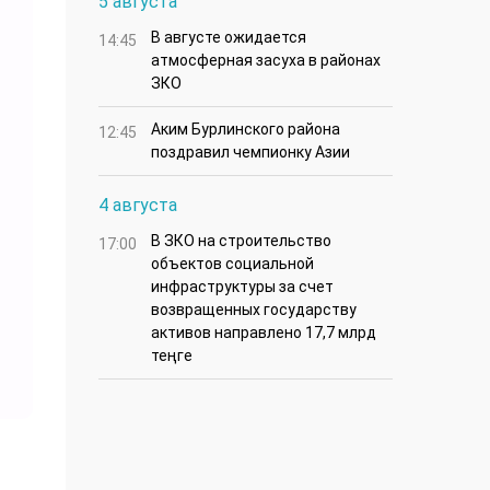
5 августа
В августе ожидается
14:45
атмосферная засуха в районах
ЗКО
Аким Бурлинского района
12:45
поздравил чемпионку Азии
4 августа
В ЗКО на строительство
17:00
объектов социальной
инфраструктуры за счет
возвращенных государству
активов направлено 17,7 млрд
теңге