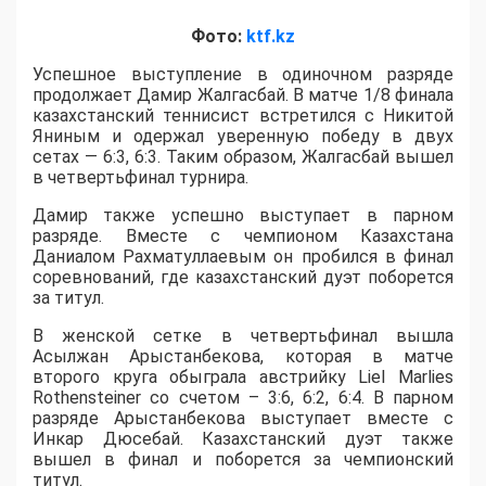
Фото:
ktf.kz
Успешное выступление в одиночном разряде
продолжает Дамир Жалгасбай. В матче 1/8 финала
казахстанский теннисист встретился с Никитой
Яниным и одержал уверенную победу в двух
сетах — 6:3, 6:3. Таким образом, Жалгасбай вышел
в четвертьфинал турнира.
Дамир также успешно выступает в парном
разряде. Вместе с чемпионом Казахстана
Даниалом Рахматуллаевым он пробился в финал
соревнований, где казахстанский дуэт поборется
за титул.
В женской сетке в четвертьфинал вышла
Асылжан Арыстанбекова, которая в матче
второго круга обыграла австрийку Liel Marlies
Rothensteiner со счетом – 3:6, 6:2, 6:4. В парном
разряде Арыстанбекова выступает вместе с
Инкар Дюсебай. Казахстанский дуэт также
вышел в финал и поборется за чемпионский
титул.