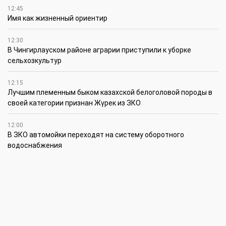
12:45
Имя как жизненный ориентир
12:30
В Чингирлауском районе аграрии приступили к уборке
сельхозкультур
12:15
Лучшим племенным быком казахской белоголовой породы в
своей категории признан Жүрек из ЗКО
12:00
В ЗКО автомойки переходят на систему оборотного
водоснабжения
11:45
В ЗКО площадь орошаемых земель составляет 13,2 тыс. га
11:15
В ЗКО высокие темпы роста зафиксированы в
инвестиционной деятельности