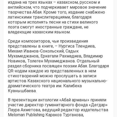
издана на трех языках – казахском, русском и
английском, что подчеркивает мировое значение
творчества Абая. Кроме того, издание снабжено
латинскими транслитерациями, благодаря
которым исполнять песни на стихи великого
поэта смогут иностранные граждане, не
владеющие казахским языком.
Среди композиторов, чьи произведения
представлены в книге, – Нургиса Тлендиев,
Михаил Иванов-Сокольский, Садык
Мухамеджанов, Еркегали Рахмадиев, Владимир
Новиков, Толеген Мухамеджанов. Отдельный
раздел сборника посвящен поэзии Абая. Благодаря
QR-кодам каждое из представленных в нем
стихотворений можно прослушать в записи
артистов Казахского национального музыкально-
драматического театра им. Калибека
Куанышбаева.
В презентации антологии «Абай арманы» приняли
участие директор гуманитарного фонда «Дегдар»
Лаура Ахметова, ведущий редактор издательства
Meloman Publishing Каракоз Турганова,