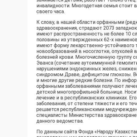
инвалидности. Многодетная семья стоит в
своего часа.
К слову, в нашей области орфанными (ред
здравоохранения, страдают 2073 западнока
имеют распространенность не более 10 сл
половины из утвержденных 62-х наименова
имеют форму лекарственно-устойчивого т
новообразований в носоглотке, опухолей 
болезней крови. Многочисленную группу
Эванса (сочетание аутоиммунной гемолит
нарушениями эндокринных желез, снижени
синдромом Драве, дефицитом глюкозы. В
и многие другие редкие болезни. По инфо
орфанными заболеваниями получают лечен
детской многопрофильной больнице. Носи
лечение и в республиканских клиниках. Е
заболевания, от степени тяжести и его те
решается республиканскими медучрежден
специалисты Министерства здравоохранен
данного ведомства.
По данным сайта Фонда «Народу Казахстана