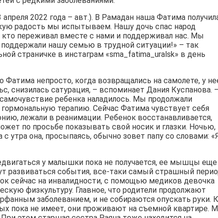
етей с редкими заболеваниями.
 апреля 2022 года – авт.). В Рамадан наша Фатима получил
какую радость мы испытываем. Нашу дочь спас народ
, кто переживал вместе с нами и поддерживал нас. Мы
 поддержали нашу семью в трудной ситуации!» – так
ной страничке в инстаграм «sma_fatima_uralsk» в день
го Фатима непросто, когда возвращались на самолете, у не
льс, снизилась сатурация, – вспоминает Дания Куспанова. 
 самочувствие ребенка наладилось. Мы продолжали
 гормональную терапию. Сейчас Фатима чувствует себя
монию, лежали в реанимации. Ребенок восстанавливается,
ожет по просьбе показывать свой носик и глазки. Ночью,
 с утра она, просыпаясь, обычно зовет папу со словами: «
едвигаться у малышки пока не получается, ее мышцы еще
дут развиваться события, все-таки самый страшный перио
нок сейчас на инвалидности, с помощью медиков девочка
ескую физкультуру. Главное, что родители продолжают
орфанным заболеванием, и не собираются опускать руки. 
ых пока не имеет, они проживают на съемной квартире. 
 При этом старшая сестра Раяна тоже находится на