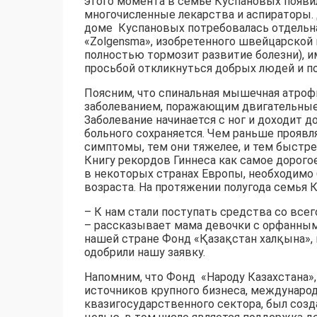
этого момента в семье Куспановых появилс
многочисленные лекарства и аспираторы.
доме Куспановых потребовалась отдельна
«Zolgensma», изобретенного швейцарской к
полностью тормозит развитие болезни), и
просьбой откликнуться добрых людей и по
Поясним, что спинальная мышечная атроф
заболеванием, поражающим двигательные 
Заболевание начинается с ног и доходит д
больного сохраняется. Чем раньше прояв
симптомы, тем они тяжелее, и тем быстре
Книгу рекордов Гиннеса как самое дорого
в некоторых странах Европы, необходимо 
возраста. На протяжении полугода семья 
– К нам стали поступать средства со все
– рассказывает мама девочки с орфанным
нашей стране Фонд «Қазақстан халқына», 
одобрили нашу заявку.
Напомним, что Фонд «Народу Казахстана»
источников крупного бизнеса, междунаро
квазигосударственного сектора, был созд