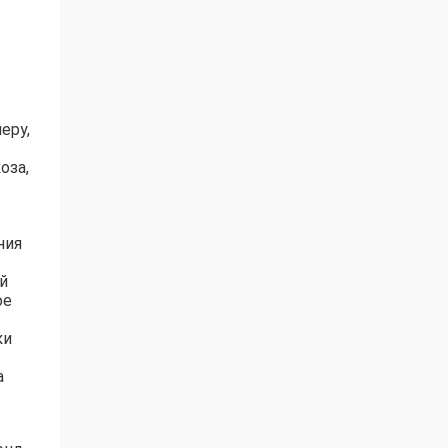
еру,
оза,
ния
й
ое
ки
а