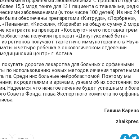
яжелыми и орфанными заболеваниями. С прошлого года Ф
более 15,5 млрд тенге для 131 пациента с тяжелыми, ред
скими заболеваниями (в том числе 100 детей). Из них 24
ми были обеспечены препаратами «Китруда», «Лорбрена»,
, «Ленвима», «Кискали», «Карзиба» на общую сумму 2 млр
е контракта на препарат «Коселуго» и его поставка трем
ейробластома получили препарат «Динутуксимаб бета»
тей из регионов получают таргетную иммунотерапию в Науч
Алматы и четыре ребенка в онкологическом отделении
едицинский центр» г. Астана.
 покупать дорогие лекарства для больных с орфанными
ты по использованию новых методов лечения таргетными
пыта. Среди них больные нейробластомой. Поэтому мы
ими, их родителями и врачами, узнаем об их состоянии, х
и. Надеемся, что начатое лечение будет успешным и бол
ого Совета Фонда, глава Экспертного комитета по орфан
лиева.
Галина Каренс
zhaikpres
ция
фонд