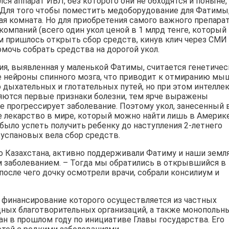
я аппарат ИВЛ, без которого они не обходятся и поныне,
 Для того чтобы поместить медоборудование для Фатимы,
я комната. Но для приобретения самого важного препара
омпаний (всего один укол ценой в 1 млрд тенге, который
м пришлось открыть сбор средств, кинув клич через СМИ
мочь собрать средства на дорогой укол.
ия, выявленная у маленькой Фатимы, считается генетиче
нейроны спинного мозга, что приводит к отмиранию мы
о дыхательных и глотательных путей, но при этом интелле
ляются первые признаки болезни, тем ярче выражены
е прогрессирует заболевание. Поэтому укол, занесенный 
е лекарство в мире, который можно найти лишь в Америк
было успеть получить ребенку до наступления 2-летнего
Куспановых вела сбор средств.
го Казахстана, активно поддерживали Фатиму и наши земля
 заболеванием. – Тогда мы обратились в открывшийся в
после чего дочку осмотрели врачи, собрали консилиум и
, финансирование которого осуществляется из частных
дных благотворительных организаций, а также монопольн
ан в прошлом году по инициативе Главы государства. Его