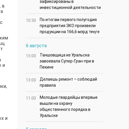
зафиксированы в
 в
инвестиционной деятельности
та
По итогам первого полугодия
10:30
 с
предприятия ЗКО произвели
продукции на 166,6 млрд теңге
ским
шц.
6 августа
кт
Таншовщица из Уральска
15:00
в
завоевала Супер-Гран-при в
е и
Пекине
Делаешь ремонт – соблюдай
13:00
правила
ки,
Молодые гвардейцы впервые
11:00
вышли на охрану
общественного порядка в
Уральске
ых и