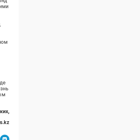
онд
кими
д
ном
оде
езнь
ным
ких,
s.kz