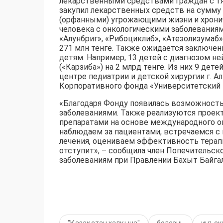
лекарственными средствами граждан с т
закупил лекарственных средств на сумму 
(орфанными) угрожающими жизни и хрониче
человека с онкологическими заболевания
«Алунбриг», «Рибоциклиб», «Атезолизумаб»
271 млн тенге. Также ожидается заключени
детям. Например, 13 детей с диагнозом н
(«Карзиба») на 2 млрд тенге. Из них 9 де
центре педиатрии и детской хирургии г. 
Корпоративного фонда «Университетский м
«Благодаря Фонду появилась возможность
заболеваниями. Также реализуются проек
препаратами на основе международного о
наблюдаем за пациентами, встречаемся с н
лечения, оцениваем эффективность терапи
отступит», – сообщила член Попечительск
заболеваниям при Правлении Бахыт Байга
"Қазақстан халқына"
болезнь
инъек