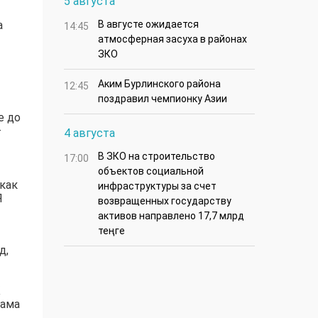
5 августа
а
В августе ожидается
14:45
атмосферная засуха в районах
ЗКО
Аким Бурлинского района
12:45
поздравил чемпионку Азии
е до
–
4 августа
В ЗКО на строительство
17:00
объектов социальной
 как
инфраструктуры за счет
Я
возвращенных государству
активов направлено 17,7 млрд
теңге
д,
К
Мама