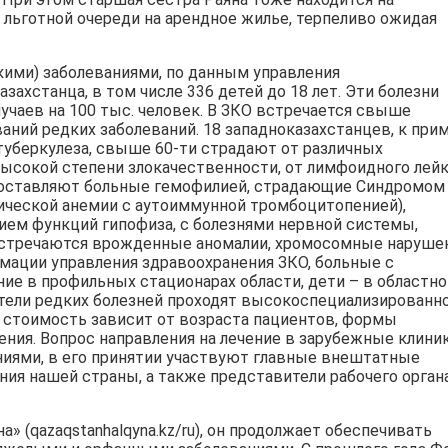
 льготной очереди на арендное жилье, терпеливо ожидая
кими) заболеваниями, по данным управления
захстанца, в том числе 336 детей до 18 лет. Эти болезни
учаев на 100 тыс. человек. В ЗКО встречается свыше
ний редких заболеваний. 18 западноказахстанцев, к прим
уберкулеза, свыше 60-ти страдают от различных
высокой степени злокачественности, от лимфоидного лейк
 составляют больные гемофилией, страдающие Синдромом
ической анемии с аутоиммунной тромбоцитопенией),
ем функций гипофиза, с болезнями нервной системы,
стречаются врожденные аномалии, хромосомные наруше
рмации управления здравоохранения ЗКО, больные с
ие в профильных стационарах области, дети – в областно
тели редких болезней проходят высокоспециализированн
го стоимость зависит от возраста пациентов, формы
чения. Вопрос направления на лечение в зарубежные клини
иями, в его принятии участвуют главные внештатные
ия нашей страны, а также представители рабочего орган
» (qazaqstanhalqyna.kz/ru), он продолжает обеспечивать