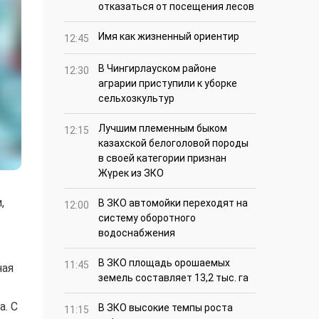
отказаться от посещения лесов
Имя как жизненный ориентир
12:45
В Чингирлауском районе
12:30
аграрии приступили к уборке
сельхозкультур
Лучшим племенным быком
12:15
казахской белоголовой породы
в своей категории признан
Жүрек из ЗКО
,
В ЗКО автомойки переходят на
12:00
систему оборотного
водоснабжения
В ЗКО площадь орошаемых
11:45
ная
земель составляет 13,2 тыс. га
а. С
В ЗКО высокие темпы роста
11:15