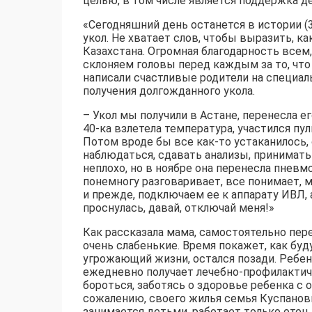
целью, в том числе является поддержка д
«Сегодняшний день останется в истории (3
укол. Не хватает слов, чтобы выразить, 
Казахстана. Огромная благодарность всем
склоняем головы перед каждым за то, что
написали счастливые родители на специаль
получения долгожданного укола.
– Укол мы получили в Астане, перенесла е
40-ка взлетела температура, участился пу
Потом вроде бы все как-то устаканилось,
наблюдаться, сдавать анализы, принимать
неплохо, но в ноябре она перенесла пнев
понемногу разговаривает, все понимает, м
и прежде, подключаем ее к аппарату ИВЛ, а
проснулась, давай, отключай меня!»
Как рассказала мама, самостоятельно пер
очень слабенькие. Время покажет, как бу
угрожающий жизни, остался позади. Ребе
ежедневно получает лечебно-профилактич
бороться, заботясь о здоровье ребенка с 
сожалению, своего жилья семья Куспанов
занимается детьми, работает только отец.