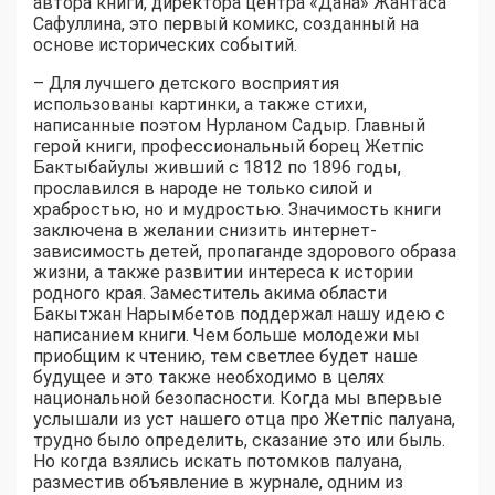
автора книги, директора центра «Дана» Жантаса
Сафуллина, это первый комикс, созданный на
основе исторических событий.
– Для лучшего детского восприятия
использованы картинки, а также стихи,
написанные поэтом Нурланом Садыр. Главный
герой книги, профессиональный борец Жетпіс
Бактыбайулы живший с 1812 по 1896 годы,
прославился в народе не только силой и
храбростью, но и мудростью. Значимость книги
заключена в желании снизить интернет-
зависимость детей, пропаганде здорового образа
жизни, а также развитии интереса к истории
родного края. Заместитель акима области
Бакытжан Нарымбетов поддержал нашу идею с
написанием книги. Чем больше молодежи мы
приобщим к чтению, тем светлее будет наше
будущее и это также необходимо в целях
национальной безопасности. Когда мы впервые
услышали из уст нашего отца про Жетпіс палуана,
трудно было определить, сказание это или быль.
Но когда взялись искать потомков палуана,
разместив объявление в журнале, одним из