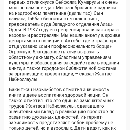
первых откликнулся Сейфолла Кумарулы и очень
многое нам поведал. Мы разобрались в надписи
на надгробном памятнике (құлпытас). Сын
палуана, Габбас был известен как юрист,
председатель суда Западного отделения Алаш-
Орды. В 1937 году его репрессировали как «врага
народа» и расстреляли. Мы нашли анкету в архиве
департамента полиции г. Актобе, где в графе про
отца указано «сын профессионального борца».
Огромную благодарность хочу выразить
областному акимату, областным управлениям
культуры и образования за содействие в издании
книги, а также городской библиотечной системе
за организацию презентации, – сказал Жантас
Набиоллаулы.
Бакытжан Нарымбетов отметил значимость
книги в деле воспитания здоровой нации. Он
также отметил, что это один из замечательных
трудов Жантаса Набиоллаулы, сделавшего
значительный вклад в реализацию проектов по
развитию духовных ценностей. Интернет-
зависимость представляет собой проблему не
только детей, но и взрослых. Дети видят, как их