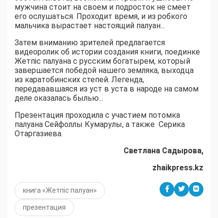
мужчина стоит на своем и подросток не смеет
его ослушаться. Проходит время, и из робкого
мальчика вырастает настоящий палуан...
Затем вниманию зрителей предлагается
видеоролик об истории создания книги, поединке
Жетпіс палуана с русским богатырем, который
завершается победой нашего земляка, выходца
из каратобинских степей. Легенда,
передававшаяся из уст в уста в народе на самом
деле оказалась былью...
Презентация проходила с участием потомка
палуана Сейфоллы Кумарулы, а также Серика
Отаргазиева.
Светлана Садырова,
zhaikpress.kz
книга «Жетпіс палуан»
презентация