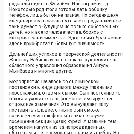
родители сидят в Фейсбук, Инстаграм и т.д.
Некоторые родители готовы дать ребенку
телефон, лишь бы он не плакал. Но сегодняшняя
инсценировка показала, что часть родителей все-
таки думает о будущем не только собственных
детей, но и всего человечества, борясь с
интернет-зависимостью. Здоровый образ жизни
здесь приобретает большую значимость.
Дальнейших успехов в творческой деятельности
Жантасу Набиоллаулы пожелала руководитель
областного управления образования Айгуль
Мынбаева и многие другие.
Мероприятие началось со сценической
постановки в виде диалога между главными
персонажами: отцом и сыном. Сын постоянно «с
головой уходит в телефон» и не реагирует на
отцовские замечания. Это вынуждает папу
поставить условие: отныне сын сможет
пользоваться телефоном только в случае
посещения секции қазақ күресі. А мальчик тем
временем напуган из-за непредвиденных
обстоятельств, возможных травм и ушибов. Но