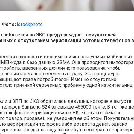
Фото:
istockphoto
отребителей по ЗКО предупреждает покупателей
анных с отсутствием верификации сотовых телефонов в
роверки законности ввозимых и используемых мобильных
 IMEI-кода в базе данных GSMA. Она проводится импортер
стройств, ввезенных для личного пользования, чтобы
ддельный и легально ввезен в страну. Эта процедура
защищает права потребителей. Именно отсутствие
стало причиной серьезных проблем у одной из жительниц
вли и ЗПП по ЗКО обратилась девушка, которая в августе
у телефон Samsung S24 за свыше 465000 тенге. В тот же д
й телефон не верифицирован в РК. Хотя этот факт и
го товара, продавец не уведомил ее об этом. Покупательн
ью верификации телефона либо возврата денег, однако
ированы. Тогда она подала заявку на возврат товара чере