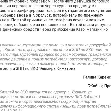
а была отклонена продавцом. После чего девушка оспорила
агазин передал телефон через курьера продавцу в г.
вил, что верифицировал телефон и отправил его покупате
 курьера вновь в г. Уральск, потребитель по-прежнему
 нем. По этой причине из ее телефона исчезли важные
лереи, собранные за несколько лет. В этой связи девушк
т денежных средств через приложение Kaspi магазин, но
 оказана консультативная помощь в подготовке досудебной
суд. Кроме того, департамент торговли и ЗПП по ЗКО принял
етьего лица. Судебный процесс по рассмотрению гражданско
есено решение в пользу потребителя: расторгнуть договор
потраченные деньги в размере полной стоимости товара, –
рговли и ЗПП по ЗКО Эльмира Киматова.
Галина Каренс
"Жайық Пр
телей по ЗКО находится по адресу: г. Уральск, ул.
ции занятости и социальных программ ЗКО, 3-й этаж).
в можно и через телеграмм-бот (kzpp_bot) и портал
о единую информационную систему защиты прав потребителей
03, 50-00-44.