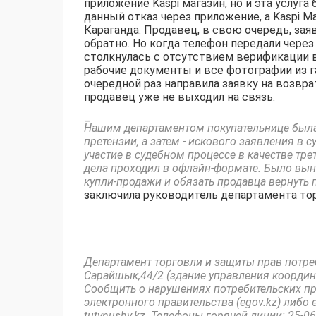
приложение Kaspi магазин, но и эта услуг
данный отказ через приложение, а Kaspi М
Караганда. Продавец, в свою очередь, зая
обратно. Но когда телефон передали через
столкнулась с отсутствием верификации в
рабочие документы и все фотографии из га
очередной раз направила заявку на возвра
продавец уже не выходил на связь.
–
Нашим департаментом покупательнице была
претензии, а затем - искового заявления в 
участие в судебном процессе в качестве тр
дела проходил в офлайн-формате. Было вын
купли-продажи и обязать продавца вернуть 
заключила руководитель департамента то
Департамент торговли и защиты прав потреби
Сарайшык,44/2 (здание управления координа
Сообщить о нарушениях потребительских пра
электронного правительства (egov.kz) либ
tutynushy.kz. Телефоны горячей линии: 25-06-