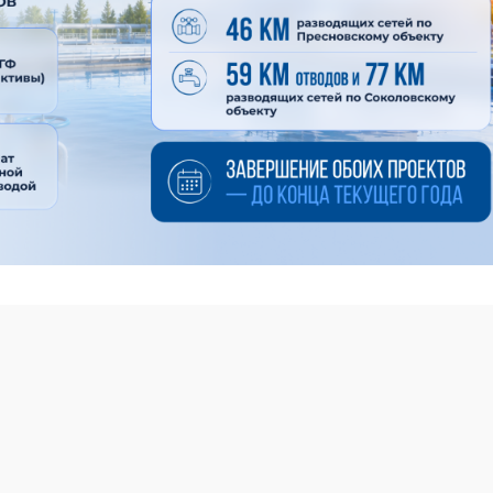
водопровода позволит улучшить водоснабжение 43
кого и Жамбылского районов, где проживают 34,5 тыс.
171 км магистрального трубопровода и отводящих линий, 
одолжаются работы по строительству и обновлению напо
ля накопления, распределения и поддержания требуемого
одопровода затрагивает 10 сел Кызылжарского района, г
предусматривает строительство 59 км отводящих линий и