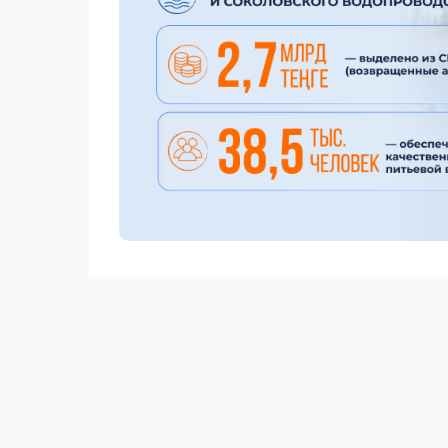
Реконструкция Пресновского группового 
населенных пунктов Есильского, Мамлютс
человек. На сегодняшний день проложено 
также 46 км внутрипоселковых сетей. Пр
регулирующих сооружений, необходимых д
давления воды.
Реконструкция Соколовского группового в
проживают более 4 тыс. человек. Проект 