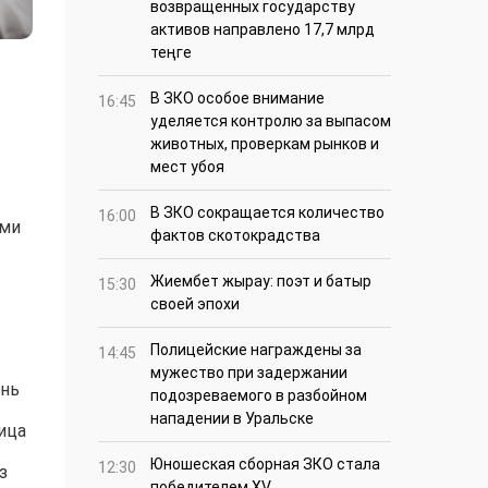
возвращенных государству
активов направлено 17,7 млрд
теңге
В ЗКО особое внимание
16:45
уделяется контролю за выпасом
животных, проверкам рынков и
мест убоя
В ЗКО сокращается количество
16:00
ами
фактов скотокрадства
Жиембет жырау: поэт и батыр
15:30
своей эпохи
Полицейские награждены за
14:45
мужество при задержании
ень
подозреваемого в разбойном
нападении в Уральске
ица
Юношеская сборная ЗКО стала
12:30
з
победителем XV