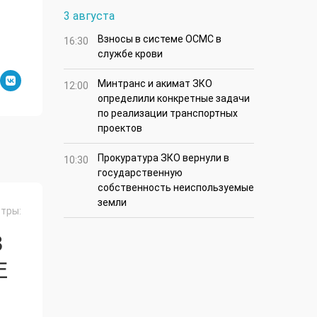
3 августа
Взносы в системе ОСМС в
16:30
службе крови
Минтранс и акимат ЗКО
12:00
определили конкретные задачи
по реализации транспортных
проектов
Прокуратура ЗКО вернули в
10:30
государственную
собственность неиспользуемые
земли
тры:
З
Е