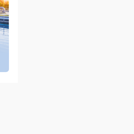
а
рно-
де
 77