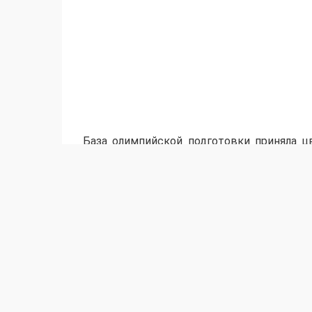
База олимпийской подготовки приняла ц
призеров Олимпийских игр, 20 чемпион
именитых атлетов, прибывших в Казахст
с олимпийским чемпионом Елдосом Смето
зарубежные звезды дзюдо, как олимпи
мировых первенств Рюдзю Нагаяма, Са
топовые борцы.