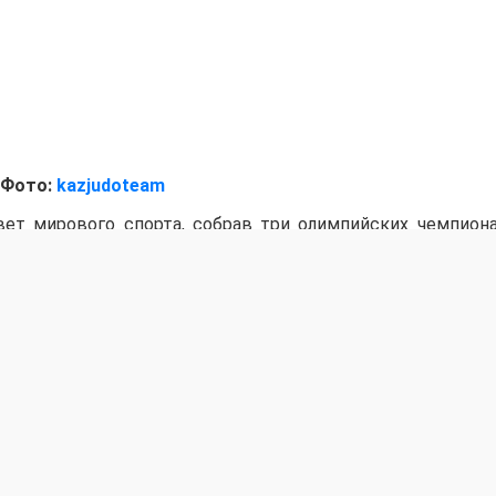
Фото:
kazjudoteam
вет мирового спорта, собрав три олимпийских чемпиона
ов мира и около 50 призеров мировых первенств. В ч
ан для совместных сборов — отечественные лидеры во г
вем и призером Игр Гусманом Кыргызбаевым, а также т
йский чемпион Лаша Шавдатуашвили, чемпионы и при
нширо Мурао, Инал Тасоев, Тато Григалашвили и др