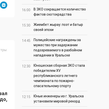
В ЗКО сокращается количество
16:00
фактов скотокрадства
Жиембет жырау: поэт и батыр
15:30
своей эпохи
Полицейские награждены за
14:45
мужество при задержании
тры:
подозреваемого в разбойном
нападении в Уральске
Юношеская сборная ЗКО стала
12:30
победителем XV
республиканского летнего
чемпионата по пожарно-
спасательному спорту
вал
Юные инженеры из г. Уральска
12:15
до,
установили мировой рекорд