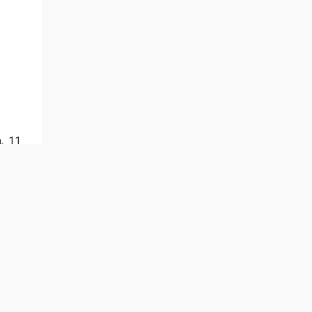
, 11
исле
лаве
акие
зеры
угие