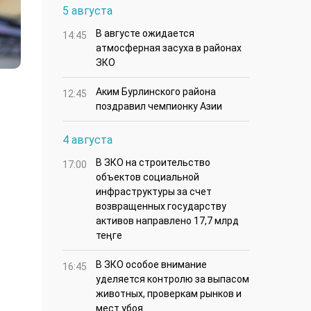
5 августа
В августе ожидается
14:45
атмосферная засуха в районах
ЗКО
Аким Бурлинского района
12:45
поздравил чемпионку Азии
4 августа
В ЗКО на строительство
17:00
объектов социальной
инфраструктуры за счет
возвращенных государству
активов направлено 17,7 млрд
теңге
В ЗКО особое внимание
16:45
уделяется контролю за выпасом
животных, проверкам рынков и
мест убоя