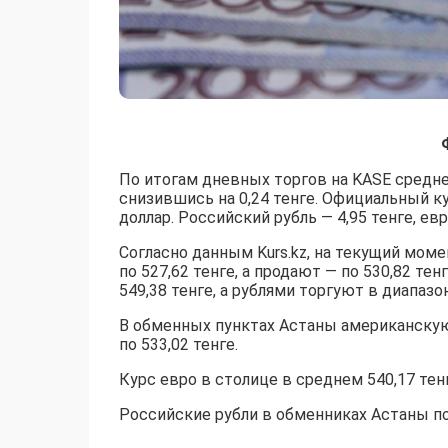
По итогам дневных торгов на KASE средне
снизившись на 0,24 тенге. Официальный ку
доллар. Российский рубль — 4,95 тенге, евр
Согласно данным Kurs.kz, на текущий мом
по 527,62 тенге, а продают — по 530,82 те
549,38 тенге, а рублями торгуют в диапазон
В обменных пунктах Астаны американскую 
по 533,02 тенге.
Курс евро в столице в среднем 540,17 тенг
Российские рубли в обменниках Астаны пок