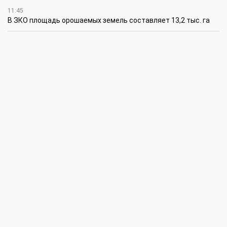
11:45
В ЗКО площадь орошаемых земель составляет 13,2 тыс. га
11:15
В ЗКО высокие темпы роста зафиксированы в
инвестиционной деятельности
10:30
По итогам первого полугодия предприятия ЗКО произвели
продукции на 166,6 млрд теңге
6 августа
15:00
Таншовщица из Уральска завоевала Супер-Гран-при в Пекине
13:00
Делаешь ремонт – соблюдай правила
11:00
Молодые гвардейцы впервые вышли на охрану
общественного порядка в Уральске