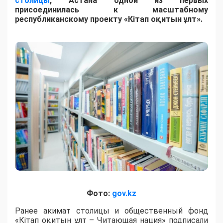
столицы
, Астана одной из первых
присоединилась к масштабному
республиканскому проекту «Кітап оқитын ұлт».
Фото:
gov.kz
Ранее акимат столицы и общественный фонд
«Кітап оқитын ұлт – Читающая нация» подписали