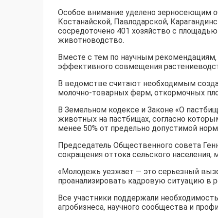
Особое внимание уделено зерносеющим об
Костанайской, Павлодарской, Карагандинск
сосредоточено 401 хозяйство с площадью 
животноводство.
Вместе с тем по научным рекомендациям, 
эффективного совмещения растениеводст
В ведомстве считают необходимым созда
молочно-товарных ферм, откормочных пл
В Земельном кодексе и Законе «О пастби
животных на пастбищах, согласно которы
менее 50% от предельно допустимой норм
Председатель Общественного совета Генн
сокращения оттока сельского населения, 
«Молодежь уезжает — это серьезный выз
проанализировать кадровую ситуацию в рег
Все участники поддержали необходимость
агробизнеса, научного сообщества и проф