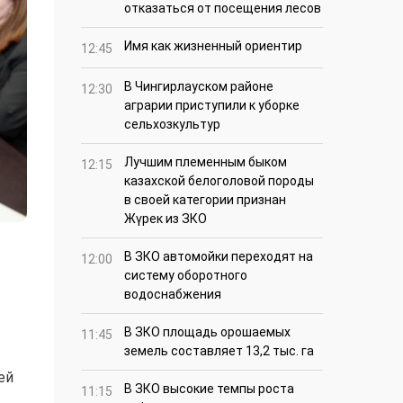
отказаться от посещения лесов
Имя как жизненный ориентир
12:45
В Чингирлауском районе
12:30
аграрии приступили к уборке
сельхозкультур
Лучшим племенным быком
12:15
казахской белоголовой породы
в своей категории признан
Жүрек из ЗКО
В ЗКО автомойки переходят на
12:00
систему оборотного
водоснабжения
В ЗКО площадь орошаемых
11:45
земель составляет 13,2 тыс. га
ей
В ЗКО высокие темпы роста
11:15