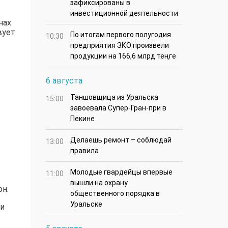
зафиксированы в
инвестиционной деятельности
нах
вует
По итогам первого полугодия
10:30
предприятия ЗКО произвели
продукции на 166,6 млрд теңге
6 августа
Таншовщица из Уральска
15:00
завоевала Супер-Гран-при в
Пекине
Делаешь ремонт – соблюдай
13:00
правила
Молодые гвардейцы впервые
11:00
вышли на охрану
он.
общественного порядка в
Уральске
ми