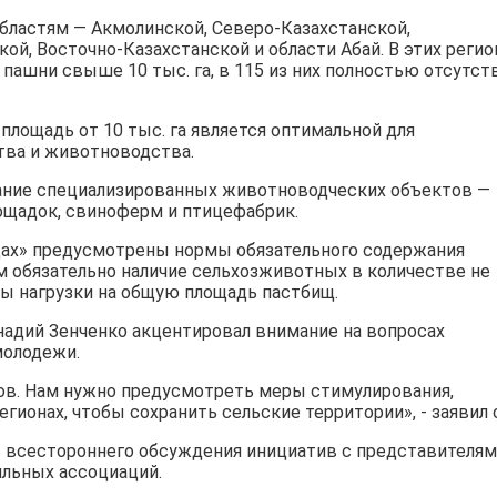
ластям — Акмолинской, Северо-Казахстанской,
ой, Восточно-Казахстанской и области Абай. В этих регио
пашни свыше 10 тыс. га, в 115 из них полностью отсутст
площадь от 10 тыс. га является оптимальной для
ва и животноводства.
ние специализированных животноводческих объектов —
ощадок, свиноферм и птицефабрик.
щах» предусмотрены нормы обязательного содержания
м обязательно наличие сельхозживотных в количестве не
ы нагрузки на общую площадь пастбищ.
адий Зенченко акцентировал внимание на вопросах
молодежи.
ов. Нам нужно предусмотреть меры стимулирования,
ионах, чтобы сохранить сельские территории», - заявил 
 всестороннего обсуждения инициатив с представителя
ильных ассоциаций.