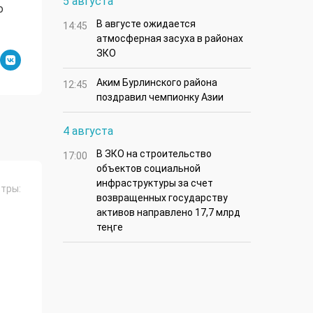
5 августа
о
В августе ожидается
14:45
атмосферная засуха в районах
ЗКО
Аким Бурлинского района
12:45
поздравил чемпионку Азии
4 августа
В ЗКО на строительство
17:00
объектов социальной
инфраструктуры за счет
тры:
возвращенных государству
активов направлено 17,7 млрд
теңге